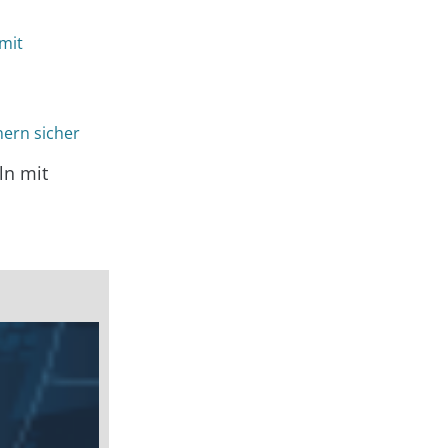
mit
nern sicher
ln mit