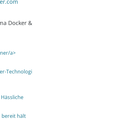
ker.com
ema Docker &
iner/a>
er-Technologi
 Hässliche
bereit hält