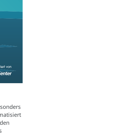
esonders
atisiert
 den
s