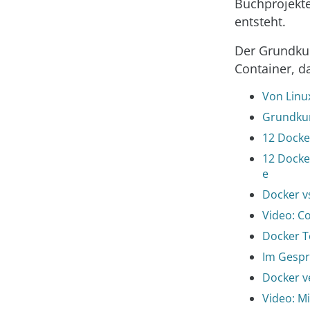
Buchprojekte
entsteht.
Der Grundkur
Container, d
Von Linu
Grundkur
12 Docker
12 Docke
e
Docker vs
Video: C
Docker T
Im Gespr
Docker v
Video: M