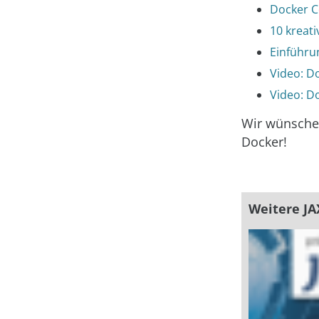
Docker Co
10 kreat
Einführu
Video: D
Video: Do
Wir wünschen
Docker!
Weitere JA