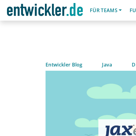
FÜR TEAMS
FU
Entwickler Blog
Java
D