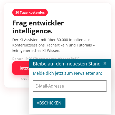
30 Tage kostenlos
Frag entwickler
intelligence.
Der KI-Assistent mit über 30.000 Inhalten aus
Konferenzsessions, Fachartikeln und Tutorials –
kein generisches KI-Wissen.
Danach 19,90 €/Monat mit entwickler.de BASIC
×
Bleibe auf dem neuesten Stand
Jetzt kostenlos testen
Melde dich jetzt zum Newsletter an:
Kein Risiko · jederzeit kündbar