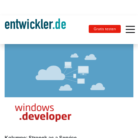
Gratis testen
Kolumne: Stropek as a Service