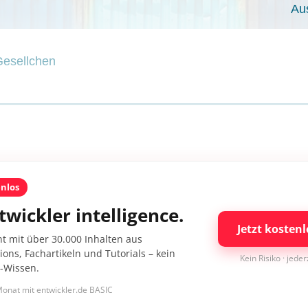
Au
Gesellchen
enlos
twickler intelligence.
Jetzt kostenl
nt mit über 30.000 Inhalten aus
ons, Fachartikeln und Tutorials – kein
Kein Risiko · jede
I-Wissen.
onat mit entwickler.de BASIC