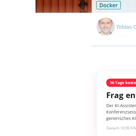
Docker
Tobias 
30 Tage kost
Frag en
Der KI-Assiste
Konferenzsessi
generisches K
Danach 19,90 €/M