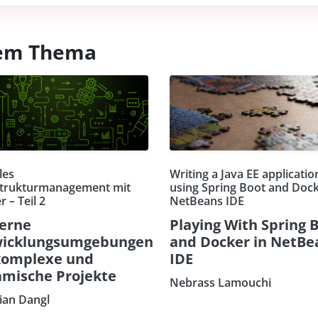
esem Thema
les
Writing a Java EE applicatio
strukturmanagement mit
using Spring Boot and Dock
 – Teil 2
NetBeans IDE
erne
Playing With Spring 
wicklungsumgebungen
and Docker in NetBe
komplexe und
IDE
mische Projekte
Nebrass Lamouchi
tian Dangl