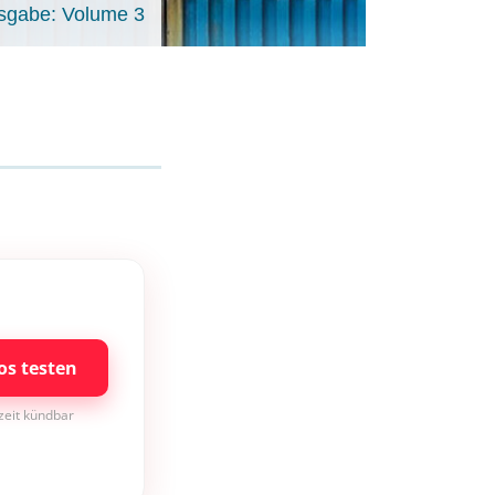
sgabe: Volume 3
os testen
rzeit kündbar