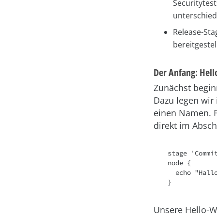
Securitytes
unterschied
Release-Sta
bereitgestell
Der Anfang: Hell
Zunächst begin
Dazu legen wir
einen Namen. Fü
direkt im Absch
stage 'Commit
node {

  echo "Hallo ${env.USERNAME}"

}
Unsere Hello-Wo