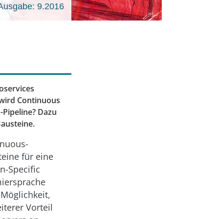
Ausgabe: 9.2016
roservices
 wird Continuous
d-Pipeline? Dazu
Bausteine.
inuous-
teine für eine
n-Specific
mmiersprache
 Möglichkeit,
terer Vorteil