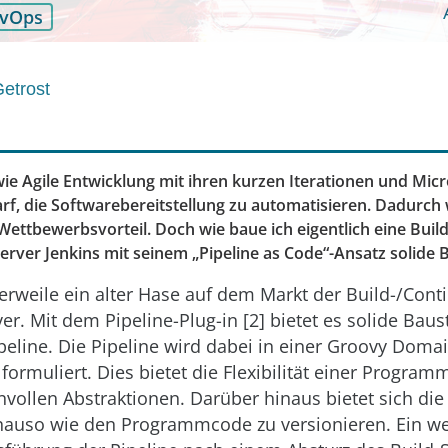
vOps
Getrost
wie Agile Entwicklung mit ihren kurzen Iterationen und Mic
f, die Softwarebereitstellung zu automatisieren. Dadurch
 Wettbewerbsvorteil. Doch wie baue ich eigentlich eine Buil
Server Jenkins mit seinem „Pipeline as Code“-Ansatz solide 
tlerweile ein alter Hase auf dem Markt der Build-/Cont
ver. Mit dem Pipeline-Plug-in [2] bietet es solide Baus
peline. Die Pipeline wird dabei in einer Groovy Domai
formuliert. Dies bietet die Flexibilität einer Progra
nvollen Abstraktionen. Darüber hinaus bietet sich die
nauso wie den Programmcode zu versionieren. Ein wei