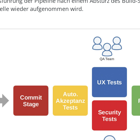
usführung der Pipeline nach einem Absturz des Build-
telle wieder aufgenommen wird.