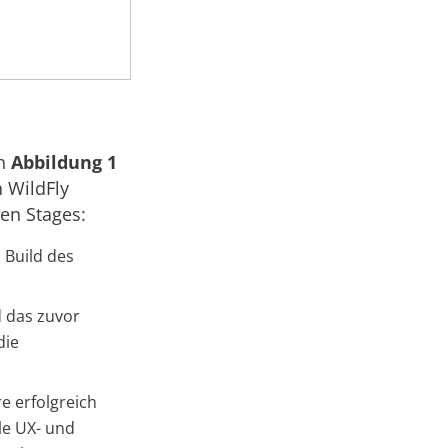
n
Abbildung 1
 WildFly
den Stages:
 Build des
d das zuvor
die
e erfolgreich
le UX- und