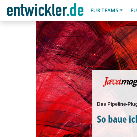
FÜR TEAMS
FU
Das Pipeline-Plu
So baue ic