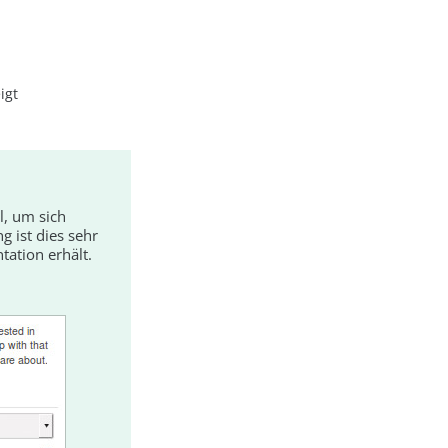
igt
l, um sich
g ist dies sehr
tation erhält.