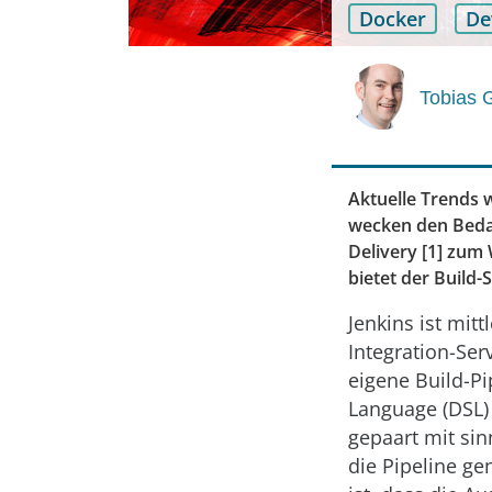
Docker
De
Tobias 
Aktuelle Trends 
wecken den Bedar
Deliv­ery [1] zum
bietet der Build-
Jenkins ist mit
Integration-Ser
eigene Build-Pi
Language (DSL) 
gepaart mit sin
die Pipeline ge