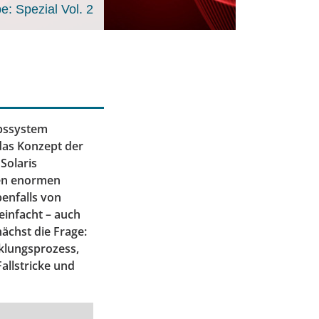
: Spezial Vol. 2
ebssystem
 das Konzept der
Solaris
nen enormen
enfalls von
einfacht – auch
ächst die Frage:
klungsprozess,
allstricke und