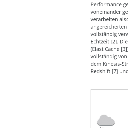
Performance ge
voneinander get
verarbeiten al
angereicherten 
vollständig ver
Echtzeit [2]. D
(ElastiCache [3
vollständig von
dem Kinesis-Str
Redshift [7] un