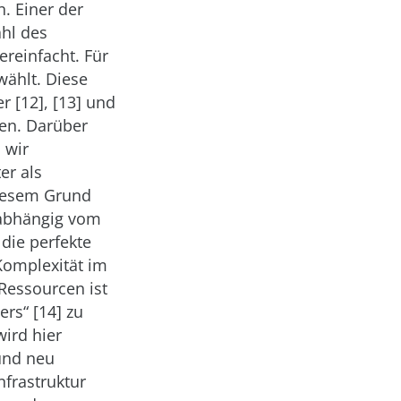
. Einer der
ahl des
reinfacht. Für
ählt. Diese
r [12], [13] und
nen. Darüber
 wir
er als
iesem Grund
nabhängig vom
 die perfekte
Komplexität im
Ressourcen ist
ers“ [14] zu
ird hier
 und neu
nfrastruktur