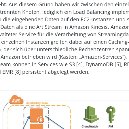
ht. Aus diesem Grund haben wir zwischen den einzeln
rennten Knoten, lediglich ein Load Balancing implem
so die eingehenden Daten auf den EC2-Instanzen und 
Daten als eine Art Stream in Amazon Kinesis. Amazon 
walteter Service für die Verarbeitung von Streamingda
ie einzelnen Instanzen greifen dabei auf einen Caching
]), der sich über unterschiedliche Rechenzentren span
 Amazon betrieben wird (Kasten: „Amazon-Services“).
eam können in Services wie S3 [4], DynamoDB [5], RD
d EMR [8] persistent abgelegt werden.