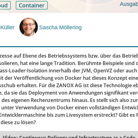
Ausgabe
oud
Container
Küller
Sascha Möllering
zesse auf Ebene des Betriebssystems bzw. über das Betri
olieren, hat eine lange Tradition. Berühmte Beispiele sind
lass-Loader-Isolation innerhalb der JVM, OpenVZ oder auch 
Seit der Veröffentlichung von Docker hat dieses Konzept ei
chub erhalten. Für die ZANOX AG ist diese Technologie eb
, da sie das Deployment von Anwendungen signifikant ver
des eigenen Rechenzentrums hinaus. Es stellt sich also zun
 unter Verwendung von Docker einen vollständigen Entwic
Entwicklermaschine bis zum Livesystem erstreckt? Gibt es F
 diese zu lösen?
Video: Continuous Delivery und Infrastructure as a Code