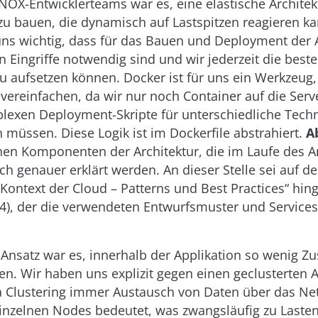
NOX-Entwicklerteams war es, eine elastische Architek
u bauen, die dynamisch auf Lastspitzen reagieren k
uns wichtig, dass für das Bauen und Deployment de
 Eingriffe notwendig sind und wir jederzeit die bes
u aufsetzen können. Docker ist für uns ein Werkzeug
ereinfachen, da wir nur noch Container auf die Serv
lexen Deployment-Skripte für unterschiedliche Tech
müssen. Diese Logik ist im Dockerfile abstrahiert.
A
lnen Komponenten der Architektur, die im Laufe des Art
h genauer erklärt werden. An dieser Stelle sei auf de
 Kontext der Cloud – Patterns und Best Practices“ hin
4), der die verwendeten Entwurfsmuster und Service
Ansatz war es, innerhalb der Applikation so wenig Z
en. Wir haben uns explizit gegen einen geclusterten 
a Clustering immer Austausch von Daten über das Ne
inzelnen Nodes bedeutet, was zwangsläufig zu Lasten