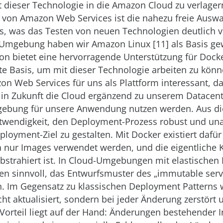
 dieser Technologie in die Amazon Cloud zu verlagern
e von Amazon Web Services ist die nahezu freie Ausw
s, was das Testen von neuen Technologien deutlich ve
Umgebung haben wir Amazon Linux [11] als Basis gew
ion bietet eine hervorragende Unterstützung für Docke
ute Basis, um mit dieser Technologie arbeiten zu kön
on Web Services für uns als Plattform interessant, da
 in Zukunft die Cloud ergänzend zu unserem Datacent
gebung für unsere Anwendung nutzen werden. Aus d
twendigkeit, den Deployment-Prozess robust und u
ployment-Ziel zu gestalten. Mit Docker existiert dafür
a nur Images verwendet werden, und die eigentliche 
bstrahiert ist. In Cloud-Umgebungen mit elastischen 
llen sinnvoll, das Entwurfsmuster des „immutable serv
. Im Gegensatz zu klassischen Deployment Patterns w
icht aktualisiert, sondern bei jeder Änderung zerstört
Vorteil liegt auf der Hand: Änderungen bestehender I