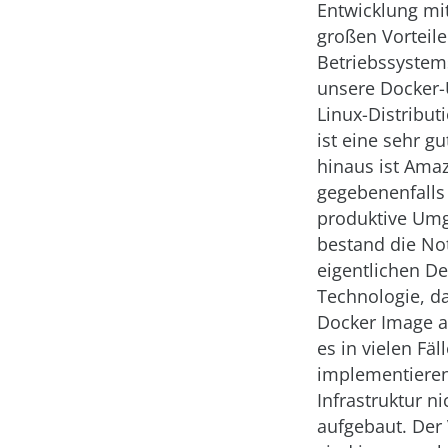
Entwicklung mit
großen Vorteil
Betriebssystem
unsere Docker-
Linux-Distribut
ist eine sehr g
hinaus ist Amaz
gegebenenfalls
produktive Um
bestand die No
eigentlichen De
Technologie, d
Docker Image a
es in vielen Fä
implementieren
Infrastruktur n
aufgebaut. Der 