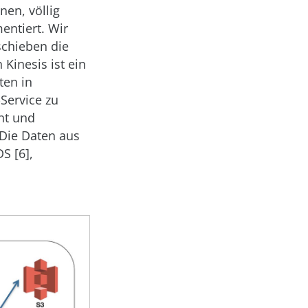
en, völlig
entiert. Wir
schieben die
Kinesis ist ein
ten in
-Service zu
nt und
 Die Daten aus
S [6],