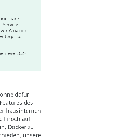
urierbare
n Service
n wir Amazon
nter­prise
 mehrere EC2-
 ohne dafür
 Features des
rer hausinternen
ell noch auf
in, Docker zu
chieden, unsere