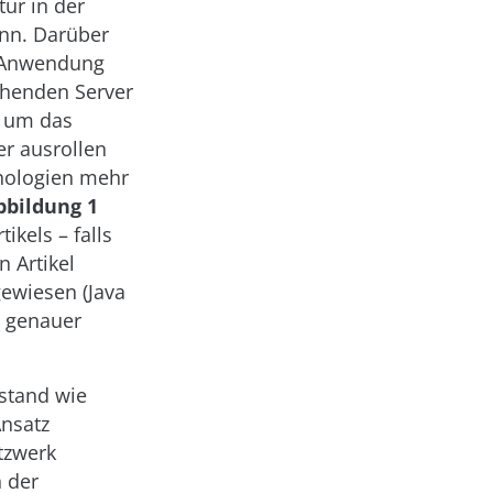
tur in der
ann. Darüber
r Anwendung
tehenden Server
, um das
er ausrollen
nologien mehr
bbildung 1
ikels – falls
n Artikel
gewiesen (Java
s genauer
ustand wie
Ansatz
tzwerk
 der