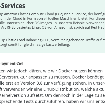
Services
9]: Amazon Elastic Compute Cloud (EC2) ist ein Service, der konfig
 in der Cloud in Form von virtuellen Maschinen bietet. Für diese
 Fülle unterschiedlicher OS-Images. In unserem Beispiel verwende
 Art RHEL-basiertes Linux OS von Amazon ist, sprich auf Red Hat E
0]: Elastic Load Balancing (ELB) verteilt eingehenden Traffic auf
orgt somit für gleichmäßige Lastverteilung.
ployment-Ziel
en wir jedoch klären, wie wir Docker nutzen können,
 Serverstruktur anpassen zu müssen. Docker benötigt
die erst ab Version 3.8 zur Verfügung stehen. In unse
t verwenden wir eine Linux-Distribution, welche aktu
Kernelversion aufsetzt. Um dennoch in der Lage zu se
sprechende Tests durchzuführen, haben wir uns ents