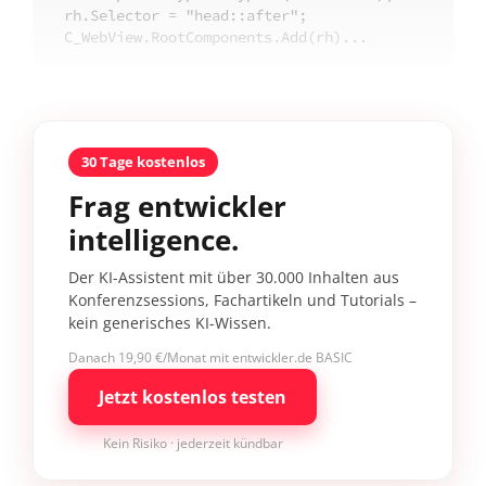
rh.Selector = "head::after";

C_WebView.RootComponents.Add(rh)...
30 Tage kostenlos
Frag entwickler
intelligence.
Der KI-Assistent mit über 30.000 Inhalten aus
Konferenzsessions, Fachartikeln und Tutorials –
kein generisches KI-Wissen.
Danach 19,90 €/Monat mit entwickler.de BASIC
Jetzt kostenlos testen
Kein Risiko · jederzeit kündbar