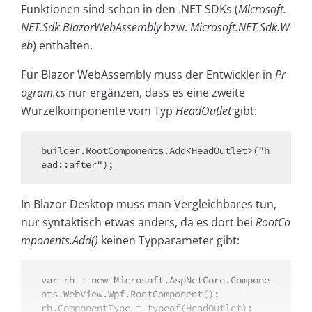
Funktionen sind schon in den .NET SDKs (
Microsoft.
NET.Sdk.BlazorWebAssembly
bzw.
Microsoft.NET.Sdk.W
eb
) enthalten.
Für Blazor WebAssembly muss der Entwickler in
Pr
ogram.cs
nur ergänzen, dass es eine zweite
Wurzelkomponente vom Typ
HeadOutlet
gibt:
builder.RootComponents.Add<HeadOutlet>("h
ead::after");
In Blazor Desktop muss man Vergleichbares tun,
nur syntaktisch etwas anders, da es dort bei
RootCo
mponents.Add()
keinen Typparameter gibt:
var rh = new Microsoft.AspNetCore.Compone
nts.WebView.Wpf.RootComponent();

rh.ComponentType = typeof(HeadOutlet);
