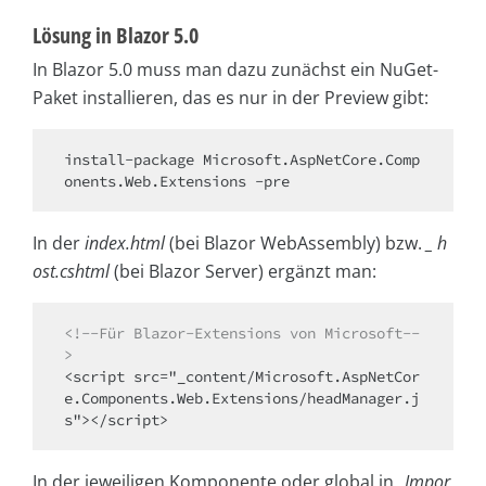
Lösung in Blazor 5.0
In Blazor 5.0 muss man dazu zunächst ein NuGet-
Paket installieren, das es nur in der Preview gibt:
install-package Microsoft.AspNetCore.Comp
onents.Web.Extensions -pre
In der
index.html
(bei Blazor WebAssembly) bzw.
_ h
ost.cshtml
(bei Blazor Server) ergänzt man:
<!--Für Blazor-Extensions von Microsoft--
>
<script src="_content/Microsoft.AspNetCor
e.Components.Web.Extensions/headManager.j
s"></script>
In der jeweiligen Komponente oder global in
_Impor