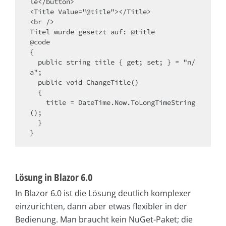
le</button>

<Title Value="@title"></Title>

<br />

Titel wurde gesetzt auf: @title

@code

{

  public string title { get; set; } = "n/
a";

  public void ChangeTitle()

  {

    title = DateTime.Now.ToLongTimeString
();

  }

}
Lösung in Blazor 6.0
In Blazor 6.0 ist die Lösung deutlich komplexer
einzurichten, dann aber etwas flexibler in der
Bedienung. Man braucht kein NuGet-Paket; die