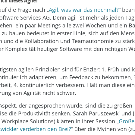
lich dieses Agile?
auf die Frage nach „
Agil, was war das nochmal?
“ bean
Software Services AG. Denn agil ist mehr als jeden Tag
en, ein paar Meetings alle zwei Wochen und ein Bac
e zu bauen bedeutet in erster Linie, sich auf den Men
n und die Kollaboration und Teamautonomie zu stärke
der Komplexität heutiger Software mit den richtigen 
tigsten agilen Prinzipien sind für Enzler: 1. Früh und 
kontinuierlich adaptieren, um Feedback zu bekommen, 
it, 4. kontinuierlich verbessern. Hält man diese ein,
ung von Agilität nicht schwer.
 Aspekt, der angesprochen wurde, sind die zu großen
se die Produktivität senken. Sarah Paruszewski und Ju
Workplace Solutions) klärten in ihrer Session „
Große
ntwickler verderben den Brei?
“ über die Mythen von (z