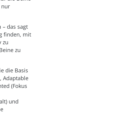
 nur
m – das sagt
 finden, mit
v zu
 Beine zu
ie die Basis
), Adaptable
nted (Fokus
lt) und
ie