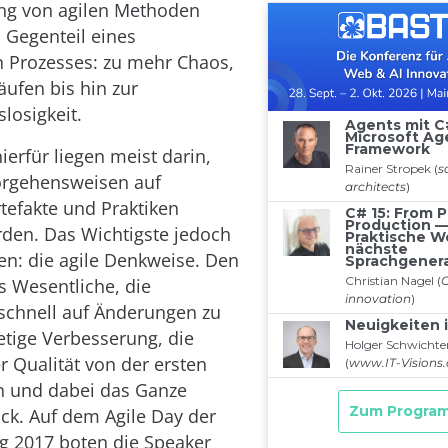
ung von agilen Methoden
m Gegenteil eines
 Prozesses: zu mehr Chaos,
äufen bis hin zur
losigkeit.
ierfür liegen meist darin,
orgehensweisen auf
rtefakte und Praktiken
rden. Das Wichtigste jedoch
en: die agile Denkweise. Den
s Wesentliche, die
 schnell auf Änderungen zu
tetige Verbesserung, die
r Qualität von der ersten
n und dabei das Ganze
ck. Auf dem Agile Day der
g 2017 boten die Speaker