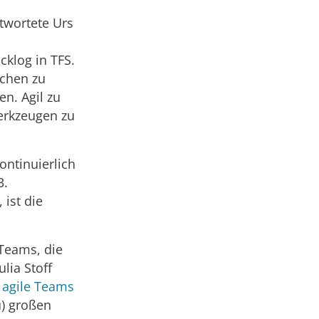
twortete Urs
klog in TFS.
schen zu
n. Agil zu
Werkzeugen zu
kontinuierlich
3.
 ist die
 Teams, die
lia Stoff
 agile Teams
u) großen