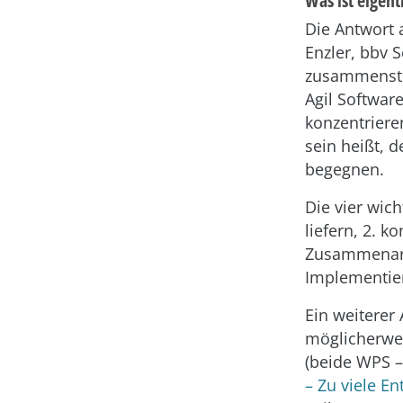
Was ist eigent
Die Antwort 
Enzler, bbv 
zusammensteh
Agil Softwar
konzentriere
sein heißt, 
begegnen.
Die vier wich
liefern, 2. 
Zusammenarbe
Implementier
Ein weiterer
möglicherwei
(beide WPS – 
– Zu viele E