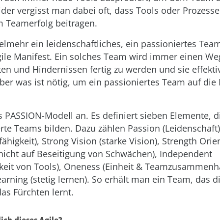
eider vergisst man dabei oft, dass Tools oder Prozesse
 Teamerfolg beitragen.
ielmehr ein leidenschaftliches, ein passioniertes Tea
ile Manifest. Ein solches Team wird immer einen Weg
ten und Hindernissen fertig zu werden und sie effekti
Aber was ist nötig, um ein passioniertes Team auf die
as PASSION-Modell an. Es definiert sieben Elemente, d
erte Teams bilden. Dazu zählen Passion (Leidenschaft
higkeit), Strong Vision (starke Vision), Strength Orie
 nicht auf Beseitigung von Schwächen), Independent
keit von Tools), Oneness (Einheit & Teamzusammenha
arning (stetig lernen). So erhält man ein Team, das d
as Fürchten lernt.