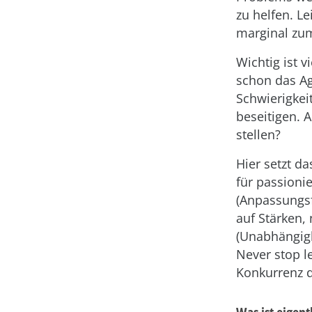
zu helfen. L
marginal zum
Wichtig ist v
schon das Ag
Schwierigkei
beseitigen. 
stellen?
Hier setzt d
für passioni
(Anpassungsfä
auf Stärken,
(Unabhängig
Never stop le
Konkurrenz d