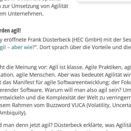
n zur Umsetzung von Agilität
hrem Unternehmen.
rden agil!
y eröffnete Frank Düsterbeck (HEC GmbH) mit der Ses
gil – aber wie?
“. Dort sprach über die Vorteile und d
t die Meinung vor: Agil ist klasse. Agile Praktiken, ag
sation, agile Menschen. Aber was bedeutet Agilität wir
 das Manifest für agile Softwareentwicklung; der Foku
ierender Software. Warum will man also agil sein? U
entwickeln und die Komplexität der Welt zu verringer
esem Rahmen vom Buzzword VUCA (Volatility, Uncerta
Ambiquity).
 man denn jetzt agil? Düsterbeck erklärte, was Agilitä