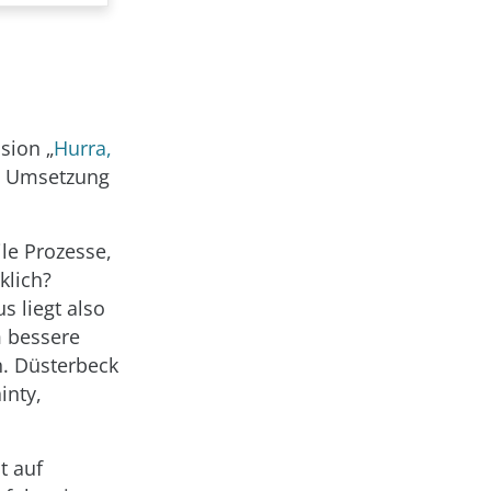
sion „
Hurra,
ie Umsetzung
ile Prozesse,
klich?
s liegt also
m bessere
n. Düsterbeck
inty,
t auf