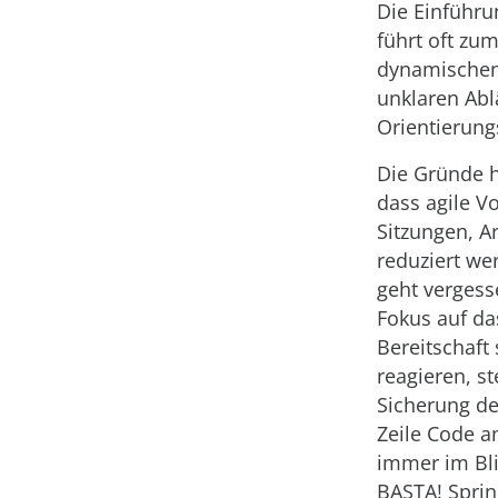
Die Einführ
führt oft zu
dynamischen
unklaren Abl
Orientierungs
Die Gründe h
dass agile V
Sitzungen, A
reduziert we
geht vergess
Fokus auf da
Bereitschaft
reagieren, s
Sicherung de
Zeile Code a
immer im Bli
BASTA! Sprin