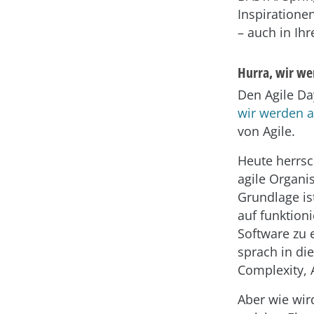
Inspiratione
– auch in I
Hurra, wir we
Den Agile Da
wir werden a
von Agile.
Heute herrsch
agile Organi
Grundlage ist
auf funktion
Software zu 
sprach in di
Complexity, 
Aber wie wird