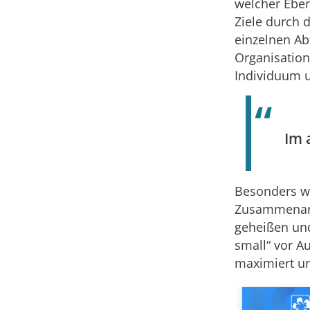
welcher Eben
Ziele durch d
einzelnen Ab
Organisatio
Individuum u
Im 
Besonders wi
Zusammenarb
geheißen und
small“ vor A
maximiert un