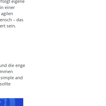
folgt eigene
in einer
 agilen
ensch – das
ert sein.
und die enge
kommen
t simple and
sollte