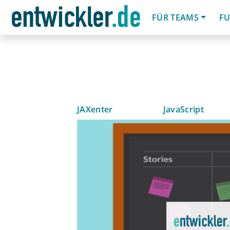
FÜR TEAMS
FU
JAXenter
JavaScript