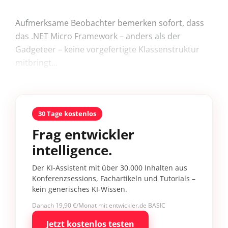
Aufmerksame Beobachter bemerken sofort, dass
das .NET Micro Framework – anders als der
Gadgeteer – keine vorgefertigte Klassenstruktur
mitbringt...
30 Tage kostenlos
Frag entwickler
intelligence.
Der KI-Assistent mit über 30.000 Inhalten aus
Konferenzsessions, Fachartikeln und Tutorials –
kein generisches KI-Wissen.
Danach 19,90 €/Monat mit entwickler.de BASIC
Jetzt kostenlos testen