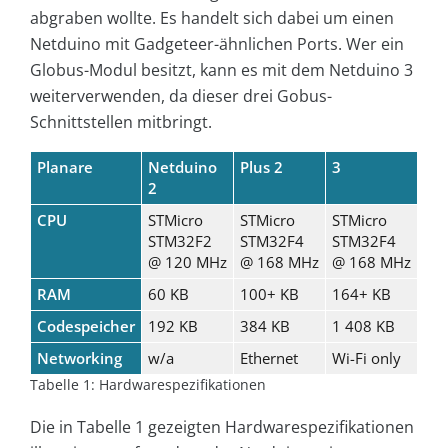
abgraben wollte. Es handelt sich dabei um einen
Netduino mit Gadgeteer-ähnlichen Ports. Wer ein
Globus-Modul besitzt, kann es mit dem Netduino 3
weiterverwenden, da dieser drei Gobus-
Schnittstellen mitbringt.
Planare
Netduino
Plus 2
3
2
CPU
STMicro
STMicro
STMicro
STM32F2
STM32F4
STM32F4
@ 120 MHz
@ 168 MHz
@ 168 MHz
RAM
60 KB
100+ KB
164+ KB
Codespeicher
192 KB
384 KB
1 408 KB
Networking
w/a
Ethernet
Wi-Fi only
Tabelle 1: Hardwarespezifikationen
Die in Tabelle 1 gezeigten Hardwarespezifikationen