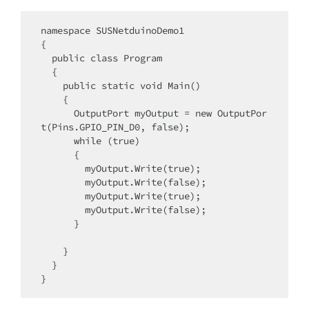
namespace SUSNetduinoDemo1

{

  public class Program

  {

    public static void Main()

    {

      OutputPort myOutput = new OutputPor
t(Pins.GPIO_PIN_D0, false);

      while (true)

      {

        myOutput.Write(true);

        myOutput.Write(false);

        myOutput.Write(true);

        myOutput.Write(false);

      }

    }

  }

}