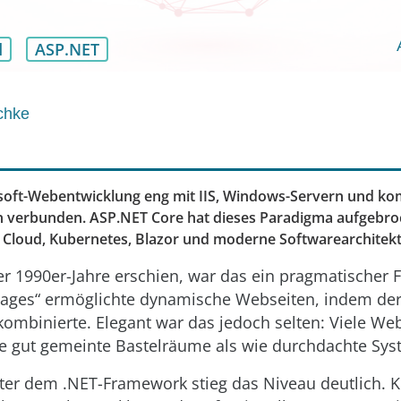
d
ASP.NET
chke
soft-Webentwicklung eng mit IIS, Windows-Servern und k
n verbunden. ASP.NET Core hat dieses Paradigma aufgebr
ür Cloud, Kubernetes, Blazor und moderne Softwarearchitekt
er 1990er-Jahre erschien, war das ein pragmatischer Fo
 Pages“ ermöglichte dynamische Webseiten, indem de
k kombinierte. Elegant war das jedoch selten: Viele
ie gut gemeinte Bastelräume als wie durchdachte Sys
ter dem .NET-Framework stieg das Niveau deutlich. 