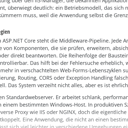
tung über den IIS-Manager, die bekannten Applikatio
t, überwiegt deutlich: ein Betriebsmodell, das sich
kümmern muss, weil die Anwendung selbst die Grenze
ogien
ASP.NET Core steht die Middleware-Pipeline. Jede An
e von Komponenten, die sie prüfen, erweitern, absich
oder direkt beantworten. Die Reihenfolge der Baustein
ntrollierbar. Das hilft bei der Fehlersuche erheblich,
 mehr in verschachtelten Web-Forms-Lebenszyklen s
ierung, Routing, CORS oder Exception Handling falsc
l. Das System verzeiht nicht alles, aber es ist ehrlich
den Standardwebserver. Er arbeitet schlank, performa
 einem bestimmten Windows-Host. In produktiven S
everse Proxy wie IIS oder NGINX, doch die eigentlic
ntkoppelt. Eine Anwendung, die nicht an einen besti
ässt sich viel leichter in verschiedene Umgebungen e