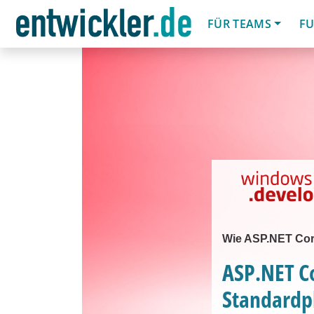
FÜR TEAMS
FU
Wie ASP.NET Co
ASP.NET Co
Standardp