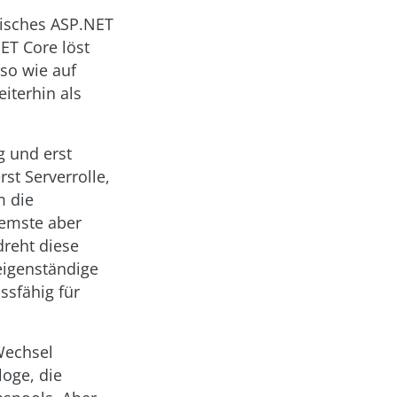
sisches ASP.NET
ET Core löst
so wie auf
eiterhin als
g und erst
st Serverrolle,
m die
remste aber
dreht diese
eigenständige
ssfähig für
Wechsel
oge, die