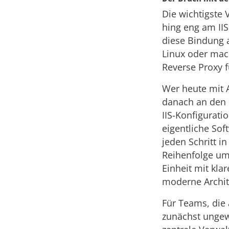
Die wichtigste 
hing eng am IIS
diese Bindung 
Linux oder macO
Reverse Proxy f
Wer heute mit 
danach an den H
IIS-Konfigurat
eigentliche Sof
jeden Schritt i
Reihenfolge um
Einheit mit kla
moderne Archit
Für Teams, die
zunächst ungew