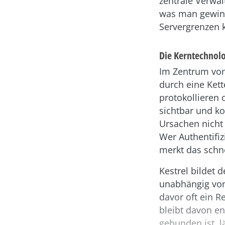
zentrale Verwal
was man gewinn
Servergrenzen 
Die Kerntechnol
Im Zentrum von 
durch eine Kett
protokollieren 
sichtbar und ko
Ursachen nicht
Wer Authentifiz
merkt das schnel
Kestrel bildet 
unabhängig von
davor oft ein R
bleibt davon e
gebunden ist, l