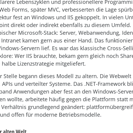
 klarere Lebenszyklen und professionellere Programm
. Web Forms, später MVC, verbesserten die Lage spür
tektur fest an Windows und IIS gekoppelt. In vielen 
int direkt oder indirekt ebenfalls zu diesem Umfeld.
pischer Microsoft-Stack: Server, Webanwendung, Identi
 Intranet kamen gern aus einer Hand. Das funktionier
indows-Servern lief. Es war das klassische Cross-Sell
klore: Wer IIS brauchte, bekam gern gleich noch Shar
 halbe Lizenzstrategie mitgeliefert.
 Stelle begann dieses Modell zu altern. Die Webwelt
 APIs und verteilter Systeme. Das .NET-Framework bl
, band Anwendungen aber fest an den Windows-Serv
 wollte, arbeitete häufig gegen die Plattform statt m
 Verhältnis grundlegend geändert: plattformübergrei
g und offen für moderne Betriebsmodelle.
r alten Welt