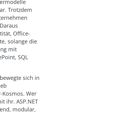
iermodelle
bar. Trotzdem
Unternehmen
 Daraus
tät, Office-
te, solange die
ing mit
ePoint, SQL
 bewegte sich in
ieb
er-Kosmos. Wer
it ihr. ASP.NET
fend, modular,