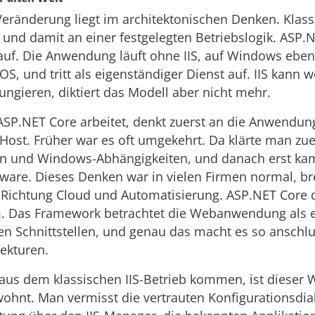
Veränderung liegt im architektonischen Denken. Klas
 und damit an einer festgelegten Betriebslogik. ASP.N
auf. Die Anwendung läuft ohne IIS, auf Windows eben
S, und tritt als eigenständiger Dienst auf. IIS kann w
ungieren, diktiert das Modell aber nicht mehr.
ASP.NET Core arbeitet, denkt zuerst an die Anwendun
ost. Früher war es oft umgekehrt. Da klärte man zuer
ion und Windows-Abhängigkeiten, und danach erst ka
tware. Dieses Denken war in vielen Firmen normal, b
n Richtung Cloud und Automatisierung. ASP.NET Core 
. Das Framework betrachtet die Webanwendung als 
ren Schnittstellen, und genau das macht es so anschlu
ekturen.
 aus dem klassischen IIS-Betrieb kommen, ist dieser 
ohnt. Man vermisst die vertrauten Konfigurationsdial