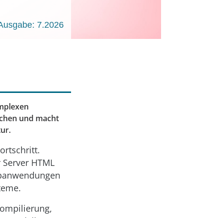
Ausgabe: 7.2026
omplexen
ochen und macht
ur.
rtschritt.
r Server HTML
 Webanwendungen
teme.
Kompilierung,