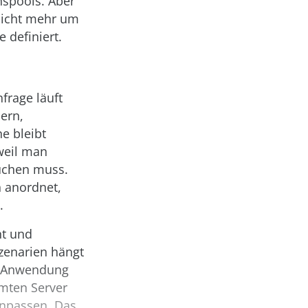
nspools. Aber
 nicht mehr um
 definiert.
frage läuft
ern,
e bleibt
 weil man
uchen muss.
h anordnet,
.
nt und
zenarien hängt
he Anwendung
mmten Server
inpassen. Das