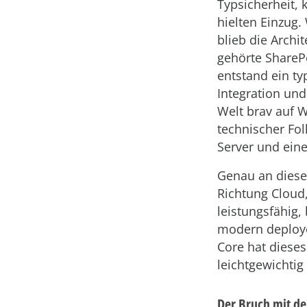
Typsicherheit,
hielten Einzug
blieb die Archi
gehörte SharePo
entstand ein ty
Integration und
Welt brav auf W
technischer Fol
Server und eine
Genau an dieser
Richtung Cloud,
leistungsfähig
modern deployen
Core hat dieses
leichtgewichti
Der Bruch mit de