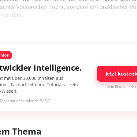
tisches Versprechen mehr, sondern ein praktischer Vo
 ersten...
enlos
twickler intelligence.
Jetzt kostenl
nt mit über 30.000 Inhalten aus
ons, Fachartikeln und Tutorials – kein
Kein Risiko · jede
I-Wissen.
onat mit entwickler.de BASIC
esem Thema