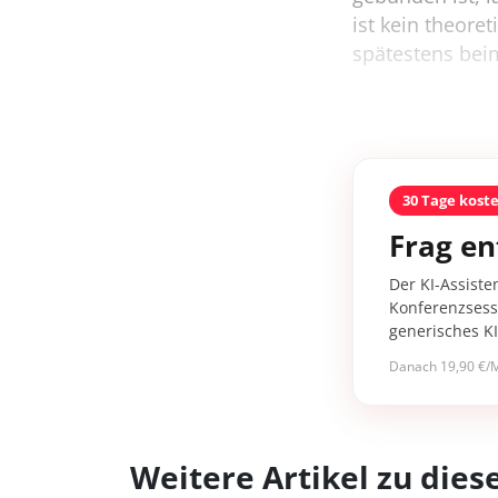
ist kein theore
spätestens beim
30 Tage kost
Frag en
Der KI-Assiste
Konferenzsessi
generisches K
Danach 19,90 €/M
Weitere Artikel zu di