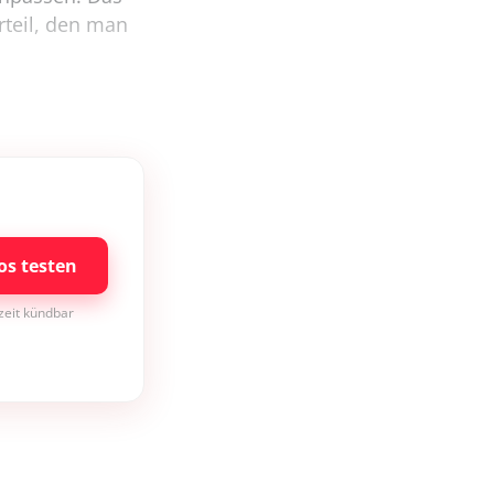
rteil, den man
os testen
rzeit kündbar