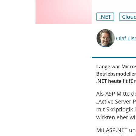
.NET
Clou
Olaf Lis
Lange war Micro
Betriebsmodelle
.NET heute fit f
Als ASP Mitte d
„Active Server
mit Skriptlogi
wirkten eher w
Mit ASP.NET un