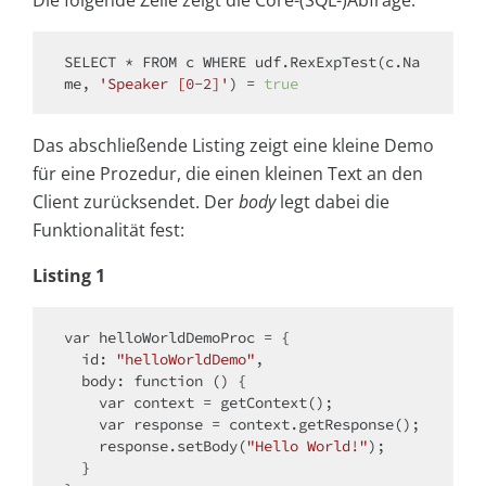
Die folgende Zeile zeigt die Core-(SQL-)Abfrage:
SELECT
*
FROM
 c 
WHERE
 udf.RexExpTest(c.Na
me, 
'Speaker [0-2]'
) 
=
true
Das abschließende Listing zeigt eine kleine Demo
für eine Prozedur, die einen kleinen Text an den
Client zurücksendet. Der
body
legt dabei die
Funktionalität fest:
Listing 1
var
 helloWorldDemoProc = {

id
: 
"helloWorldDemo"
,

body
: 
function
 (
) 
{

var
 context = getContext();

var
 response = context.getResponse();

    response.setBody(
"Hello World!"
);

  }
