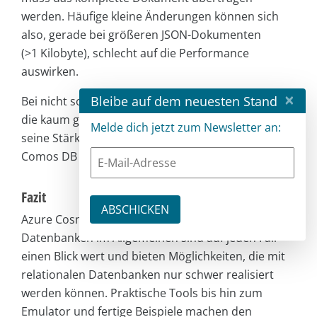
werden. Häufige kleine Änderungen können sich
also, gerade bei größeren JSON-Dokumenten
(>1 Kilobyte), schlecht auf die Performance
auswirken.
×
Bleibe auf dem neuesten Stand
Bei nicht so großen, flexiblen Daten oder solchen,
die kaum geändert werden müssen, kann NoSQL
Melde dich jetzt zum Newsletter an:
seine Stärke ausspielen. Das gilt auch für Azure
Comos DB mit seinen unterschiedlichen APIs.
Fazit
Azure Cosmos DB im Speziellen und NoSQL-
Datenbanken im Allgemeinen sind auf jeden Fall
einen Blick wert und bieten Möglichkeiten, die mit
relationalen Datenbanken nur schwer realisiert
werden können. Praktische Tools bis hin zum
Emulator und fertige Beispiele machen den