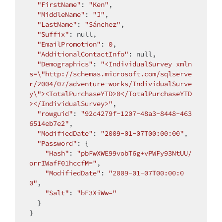
"FirstName"
: 
"Ken"
,

"MiddleName"
: 
"J"
,

"LastName"
: 
"Sánchez"
,

"Suffix"
: 
null
,

"EmailPromotion"
: 
0
,

"AdditionalContactInfo"
: 
null
,

"Demographics"
: 
"<IndividualSurvey xmln
s=\"http://schemas.microsoft.com/sqlserve
r/2004/07/adventure-works/IndividualSurve
y\"><TotalPurchaseYTD>0</TotalPurchaseYTD
></IndividualSurvey>"
,

"rowguid"
: 
"92c4279f-1207-48a3-8448-463
6514eb7e2"
,

"ModifiedDate"
: 
"2009-01-07T00:00:00"
,

"Password"
: {

"Hash"
: 
"pbFwXWE99vobT6g+vPWFy93NtUU/
orrIWafF01hccfM="
,

"ModifiedDate"
: 
"2009-01-07T00:00:0
0"
,

"Salt"
: 
"bE3XiWw="
  }
