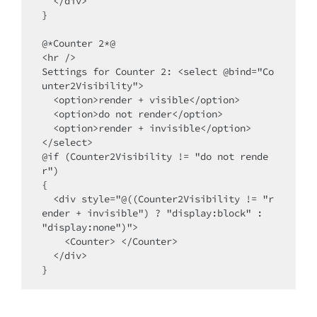
  </div>

}

@*Counter 2*@

<hr />

Settings for Counter 2: <select @bind="Co
unter2Visibility">

  <option>render + visible</option>

  <option>do not render</option>

  <option>render + invisible</option>

</select>

@if (Counter2Visibility != "do not rende
r")

{

  <div style="@((Counter2Visibility != "r
ender + invisible") ? "display:block" :  
"display:none")">

    <Counter> </Counter>

  </div>

}