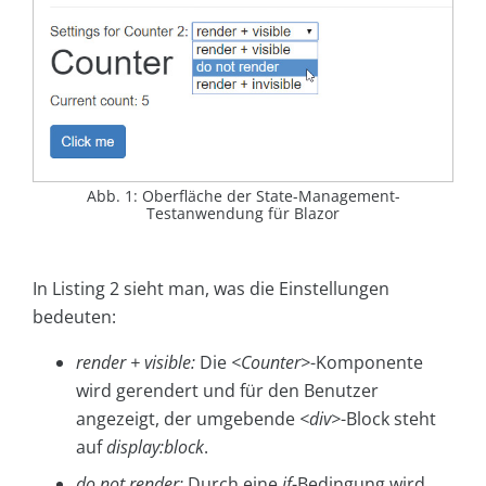
Abb. 1: Oberfläche der State-Management-
Testanwendung für Blazor
In Listing 2 sieht man, was die Einstellungen
bedeuten:
render + visible:
Die
<Counter>
-Komponente
wird gerendert und für den Benutzer
angezeigt, der umgebende
<div>
-Block steht
auf
display:block
.
do not render:
Durch eine
if
-Bedingung wird