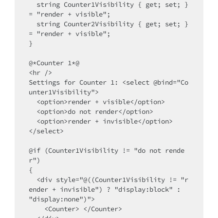
  string Counter1Visibility { get; set; } 
= "render + visible";

  string Counter2Visibility { get; set; } 
= "render + visible";

}

@*Counter 1*@

<hr />

Settings for Counter 1: <select @bind="Co
unter1Visibility">

  <option>render + visible</option>

  <option>do not render</option>

  <option>render + invisible</option>

</select>

@if (Counter1Visibility != "do not rende
r")

{

  <div style="@((Counter1Visibility != "r
ender + invisible") ? "display:block" : 
"display:none")">

    <Counter> </Counter>
