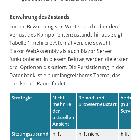
Bewahrung des Zustands
Für die Bewahrung von Werten auch über den
Verlust des Komponentenzustands hinaus zeigt
Tabelle 1 mehrere Alternativen, die sowohl in
Blazor WebAssembly als auch Blazor Server
funktionieren. In diesem Beitrag werden die ersten
drei Optionen diskutiert. Die Persistierung in der
Datenbank ist ein umfangreicheres Thema, das
hier keinen Raum findet.
Strategie
Nicht
Reload und
Verbind
mehr Teil
Browserneustart
(nur bei
der
Server)
aktuellen
Ansicht
Sitzungszustand
hilft
hilft nicht
hilft nich