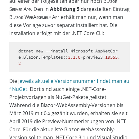
auf einer der Folgeseiten aber nur noch
Blazor
Server App
. Den in
Abbildung 5
dargestellten Eintrag
Blazor WebAssembly App
erhält man nur, wenn man
diese Vorlage zuvor separat installiert hat. Die
Installation erfolgt mit der .NET Core CLI:
dotnet 
new
 --install Microsoft.AspNetCor
e.Blazor.Templates::
3.1
.0
-preview3
.19555
.
2
Die
jeweils aktuelle Versionsnummer findet man au
f NuGet
. Dort sind auch einige .NET-Core-
Projektvorlagen als NuGet-Pakete gelistet.
Während die Blazor-WebAssembly-Versionen bis
März 2019 mit 0.x gezählt wurden, erhalten sie seit
April 2019 die Preview-Nummerierungen von .NET
Core. Für die aktuellste Blazor-WebAssembly-
Version sollte man .NET Core 3.1 und Visual Studio