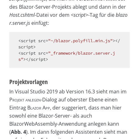
des Blazor-Server-Projekts ablegt und dann in der
Host.cshtml
-Datei vor dem
<script>
-Tag für die
blazo
r.server.js
einfügt:
<
script
src
=
"~/blazor.polyfill.min.js"
>
</
script
>
<
script
src
=
"_framework/blazor.server.j
s"
>
</
script
>
Projektvorlagen
In Visual Studio 2019 ab Version 16.3 sieht man im
Projekt anlegen
-Dialog auf oberster Ebene einen
Eintrag
Blazor App
, der suggeriert, dass man hier
sowohl eine Blazor-Server- als auch
BlazorWebAssembly-Anwendung anlegen kann
(
Abb. 4
). Im dann folgenden Assistenten sieht man