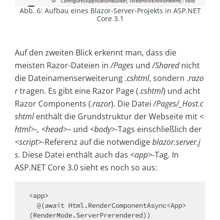
Abb. 6: Aufbau eines Blazor-Server-Projekts in ASP.NET
Core 3.1
Auf den zweiten Blick erkennt man, dass die
meisten Razor-Dateien in
/Pages
und
/Shared
nicht
die Dateinamenserweiterung .
cshtml
, sondern .
razo
r
tragen. Es gibt eine Razor Page (.
cshtml
) und acht
Razor Components (.
razor
). Die Datei
/Pages/_Host.c
shtml
enthält die Grundstruktur der Webseite mit
<
html>-, <head>
– und
<body>
-Tags einschließlich der
<script>
-Referenz auf die notwendige
blazor.server.j
s
. Diese Datei enthält auch das
<app>
-Tag. In
ASP.NET Core 3.0 sieht es noch so aus:
<app>

  @(await Html.RenderComponentAsync<App>
(RenderMode.ServerPrerendered))
