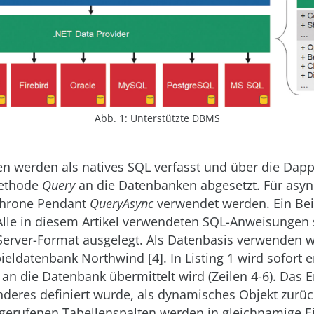
Abb. 1: Unterstützte DBMS
n werden als natives SQL verfasst und über die Dapp
ethode
Query
an die Datenbanken abgesetzt. Für asyn
chrone Pendant
QueryAsync
verwendet werden. Ein Bei
. Alle in diesem Artikel verwendeten SQL-Anweisungen 
Server-Format ausgelegt. Als Datenbasis verwenden w
ieldatenbank Northwind [4]. In Listing 1 wird sofort er
an die Datenbank übermittelt wird (Zeilen 4-6). Das E
anderes definiert wurde, als dynamisches Objekt zur
abgerufenen Tabellenspalten werden in gleichnamige 