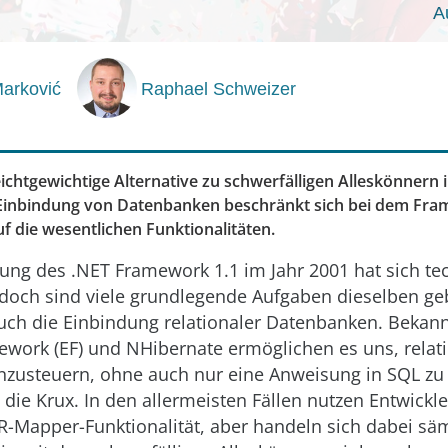
A
arković
Raphael Schweizer
eichtgewichtige Alternative zu schwerfälligen Alleskönnern 
Einbindung von Datenbanken beschränkt sich bei dem Fram
f die wesentlichen Funktionalitäten.
rung des .NET Framework 1.1 im Jahr 2001 hat sich te
 doch sind viele grundlegende Aufgaben dieselben ge
 auch die Einbindung relationaler Datenbanken. Beka
ework (EF) und NHibernate ermöglichen es uns, relat
zusteuern, ohne auch nur eine Anweisung in SQL zu
t die Krux. In den allermeisten Fällen nutzen Entwickl
R-Mapper-Funktionalität, aber handeln sich dabei sä