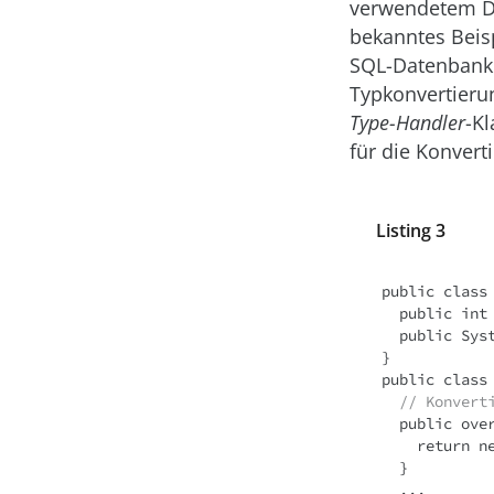
verwendetem DB
bekanntes Beisp
SQL-Datenbanke
Typkonvertieru
Type-Handler
-Kl
für die Konver
Listing 3
public class 
  public int EmployeeID { get; set; }

  public System.Uri PhotoPath { get; set; }

}

  // Konver
  public override Uri Parse(object value) {

    return new Uri((string)value); 

  }

  ... 
