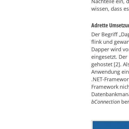
Nachteile ein, 
wissen, dass es
Adrette Umsetzu
Der Begriff „Da
flink und gewan
Dapper wird vo
eingesetzt. Der
gehostet [2]. A
Anwendung einb
.NET-Framework
Framework nich
Datenbankmana
bConnection
bere