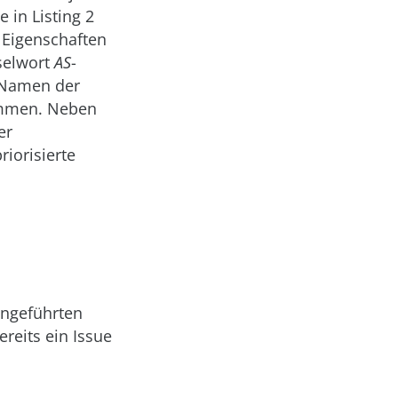
 in Listing 2
 Eigenschaften
sselwort
AS
-
e Namen der
timmen. Neben
er
iorisierte
ingeführten
ereits ein Issue