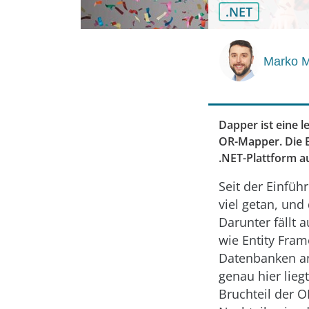
.NET
Marko M
Dapper ist eine l
OR-Mapper. Die 
.NET-Plattform au
Seit der Einfüh
viel getan, und
Darunter fällt
wie Entity Fram
Datenbanken an
genau hier lieg
Bruchteil der O