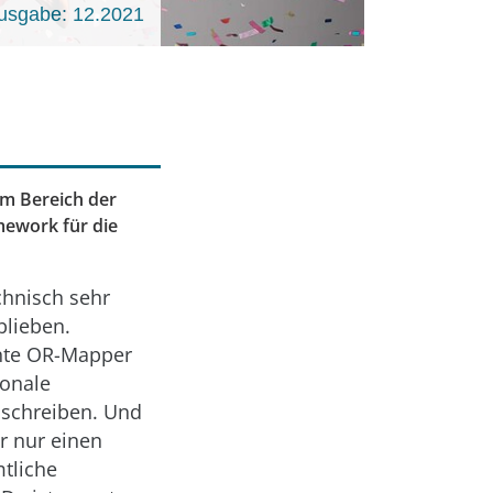
usgabe: 12.2021
im Bereich der
ework für die
chnisch sehr
blieben.
nnte OR-Mapper
ionale
 schreiben. Und
er nur einen
mtliche