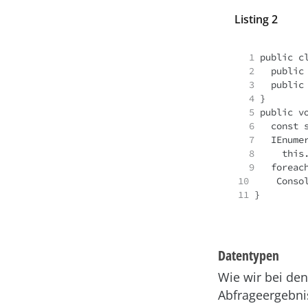
Listing 2
1 
2   
3
4 
5
6
7   
8
9   
10
11
 }
Datentypen
Wie wir bei de
Abfrageergebni