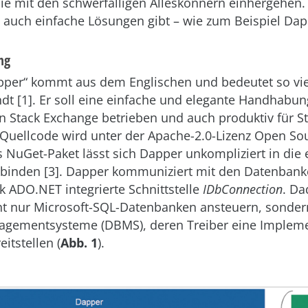
die mit den schwerfälligen Alleskönnern einhergehen. 
 auch einfache Lösungen gibt – wie zum Beispiel Dap
ng
pper“ kommt aus dem Englischen und bedeutet so viel
dt [1]. Er soll eine einfache und elegante Handhabun
n Stack Exchange betrieben und auch produktiv für S
 Quellcode wird unter der Apache-2.0-Lizenz Open So
ls NuGet-Paket lässt sich Dapper unkompliziert in die
inden [3]. Dapper kommuniziert mit den Datenbank
 ADO.NET integrierte Schnittstelle
IDbConnection
. Da
t nur Microsoft-SQL-Datenbanken ansteuern, sondern
gementsysteme (DBMS), deren Treiber eine Implem
itstellen (
Abb. 1
).