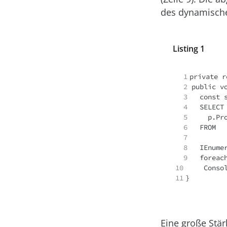
des dynamischen
Listing 1
  1
  2
  3 
  4
  5 
  6
  7
  8
  9 
10 
11
}
Eine große Stä