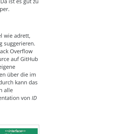
Da ist es gut zu
per.
 wie adrett,
g suggerieren.
tack Overflow
urce auf GitHub
 eigene
en über die im
durch kann das
 alle
entation von
ID