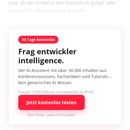
bzw. ob der Artikel in den Warenkorb gelegt oder
tatsächlich gekauft wurde. Je mehr...
30 Tage kostenlos
Frag entwickler
intelligence.
Der KI-Assistent mit über 30.000 Inhalten aus
Konferenzsessions, Fachartikeln und Tutorials –
kein generisches KI-Wissen.
Danach 19,90 €/Monat mit entwickler.de BASIC
Jetzt kostenlos testen
Kein Risiko · jederzeit kündbar