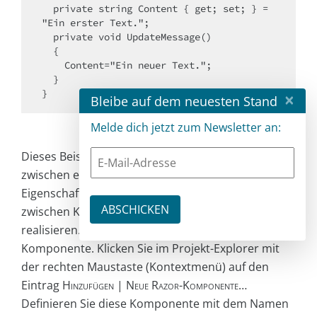
  private string Content { get; set; } = 
"Ein erster Text.";

  private void UpdateMessage()

  {

    Content="Ein neuer Text.";

  }

×
Bleibe auf dem neuesten Stand
Melde dich jetzt zum Newsletter an:
Dieses Beispiel zeigt eine Einweg-Datenbindung
zwischen einer Komponente der View und einer
Eigenschaft im Quelltext. Wir können auch
zwischen Komponenten Einweg-Datenbindungen
realisieren. Dazu benötigen wir eine zweite
Komponente. Klicken Sie im Projekt-Explorer mit
der rechten Maustaste (Kontextmenü) auf den
Eintrag
Hinzufügen | Neue Razor-Komponente…
Definieren Sie diese Komponente mit dem Namen