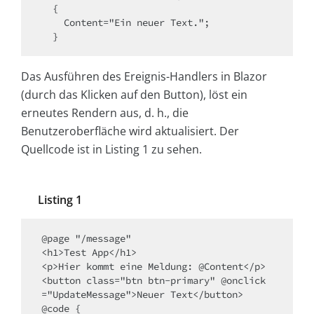
  {

    Content="Ein neuer Text.";

Das Ausführen des Ereignis-Handlers in Blazor
(durch das Klicken auf den Button), löst ein
erneutes Rendern aus, d. h., die
Benutzeroberfläche wird aktualisiert. Der
Quellcode ist in Listing 1 zu sehen.
Listing 1
@page "/message"

<h1>Test App</h1>

<p>Hier kommt eine Meldung: @Content</p>

<button class="btn btn-primary" @onclick
="UpdateMessage">Neuer Text</button>

@code {
