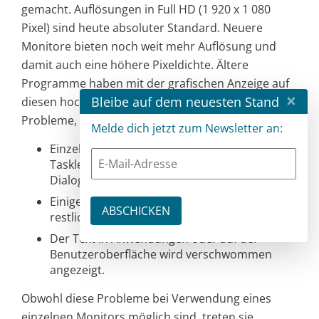
gemacht. Auflösungen in Full HD (1 920 x 1 080
Pixel) sind heute absoluter Standard. Neuere
Monitore bieten noch weit mehr Auflösung und
damit auch eine höhere Pixeldichte. Ältere
Programme haben mit der grafischen Anzeige auf
×
Bleibe auf dem neuesten Stand
diesen hochauflösenden Geräten gelegentlich
Probleme, zum Beispiel der folgenden Art:
Melde dich jetzt zum Newsletter an:
Einzelne Elemente wie Anwendungen,
Taskleiste, Symbole, Symbolleisten, Text und
Dialogfelder werden unscharf angezeigt.
Einige Elemente sind im Vergleich zum
restlichen Desktop zu groß oder zu klein.
Der Text in Anwendungen oder auf der
Benutzeroberfläche wird verschwommen
angezeigt.
Obwohl diese Probleme bei Verwendung eines
einzelnen Monitors möglich sind, treten sie