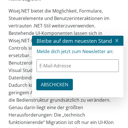
Wisej.NET bietet die Möglichkeit, Formulare,
Steuerelemente und Benutzerinteraktionen im
vertrauten .NET-Stil weiterzuverwenden.
Bestehende UI-Komponenten lassen sich in
×
Bleibe auf dem neuesten Stand
Wisej.NET-Projekte überführen, viele WinForms-
Controls sind direkt verfügbar oder leicht
Melde dich jetzt zum Newsletter an:
ersetzbar. Auch die Gestaltung der
Benutzeroberfläche erfolgt weiterhin über den
Visual Studio Designer – inklusive Event Handlern,
Datenbindung und UI-Logik in C# oder VB.NET.
Dadurch können bestehende Formulare mit
geringem Aufwand ins Web migriert werden, ohne
die Bedienstruktur grundsätzlich zu verändern.
Genau darin liegt eine der größten
Herausforderungen: Die „technisch
funktionierende“ Migration ist oft nur ein UI-Klon