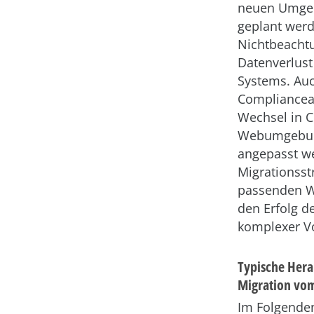
neuen Umgeb
geplant werd
Nichtbeacht
Datenverlust
Systems. Auc
Compliancea
Wechsel in C
Webumgebun
angepasst we
Migrationsst
passenden We
den Erfolg d
komplexer V
Typische Hera
Migration vo
Im Folgenden