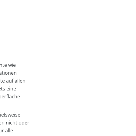
nte wie
ationen
e auf allen
ts eine
berfläche
ielsweise
en nicht oder
r alle