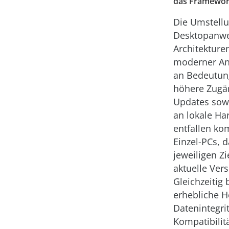
das Framework
Die Umstellu
Desktopanwe
Architekture
moderner An
an Bedeutun
höhere Zugän
Updates sow
an lokale H
entfallen k
Einzel-PCs, 
jeweiligen Zi
aktuelle Vers
Gleichzeitig 
erhebliche H
Datenintegrit
Kompatibilit