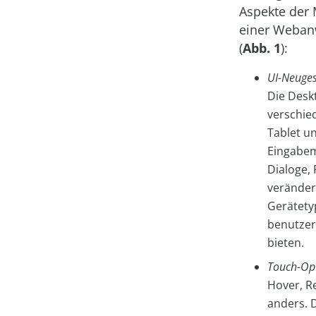
Aspekte der 
einer Weban
(
Abb. 1
):
UI-Neuges
Die Desk
verschie
Tablet u
Eingabem
Dialoge,
veränder
Gerätety
benutzer
bieten.
Touch-Opt
Hover, R
anders. 