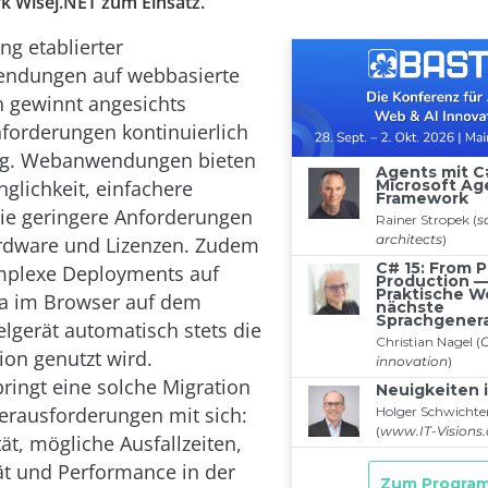
 Wisej.NET zum Einsatz.
ng etablierter
ndungen auf webbasierte
n gewinnt angesichts
forderungen kontinuierlich
g. Webanwendungen bieten
glichkeit, einfachere
ie geringere Anforderungen
ardware und Lizenzen. Zudem
omplexe Deployments auf
da im Browser auf dem
elgerät automatisch stets die
ion genutzt wird.
bringt eine solche Migration
erausforderungen mit sich:
ät, mögliche Ausfallzeiten,
ät und Performance in der