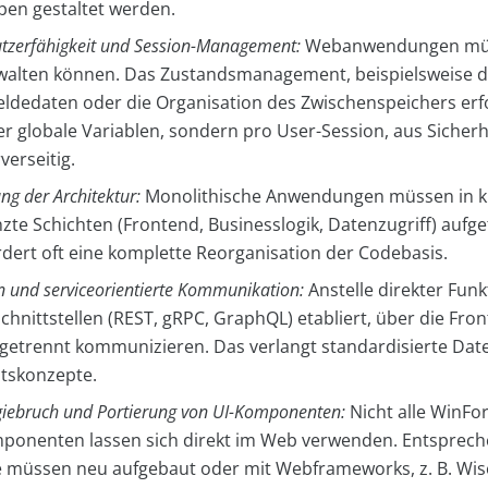
pen gestaltet werden.
zerfähigkeit und Session-Management:
Webanwendungen mü
walten können. Das Zustandsmanagement, beispielsweise d
ldedaten oder die Organisation des Zwischenspeichers erfo
r globale Variablen, sondern pro User-Session, aus Sicher
verseitig.
ng der Architektur:
Monolithische Anwendungen müssen in k
te Schichten (Frontend, Businesslogik, Datenzugriff) aufge
rdert oft eine komplette Reorganisation der Codebasis.
n und serviceorientierte Kommunikation:
Anstelle direkter Funk
chnittstellen (REST, gRPC, GraphQL) etabliert, über die Fro
getrennt kommunizieren. Das verlangt standardisierte Da
itskonzepte.
iebruch und Portierung von UI-
Komponenten:
Nicht alle WinFo
onenten lassen sich direkt im Web verwenden. Entsprech
 müssen neu aufgebaut oder mit Webframeworks, z. B. Wis