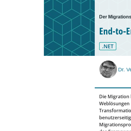
Der Migration
End-to-E
.NET
Dr. V
Die Migratio
Weblösungen is
Transformatio
benutzerseiti
Migrationspro