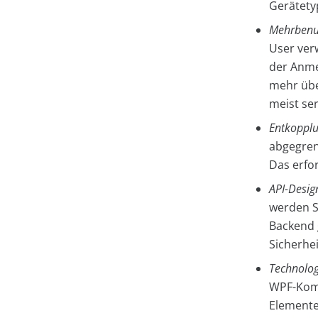
Gerätety
Mehrbenut
User ver
der Anme
mehr übe
meist ser
Entkopplu
abgegrenz
Das erfo
API-Desig
werden S
Backend 
Sicherhe
Technolog
WPF-Komp
Elemente