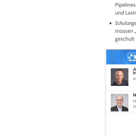
Pipelines
und Lastv
Schulung
müssen „
geschult