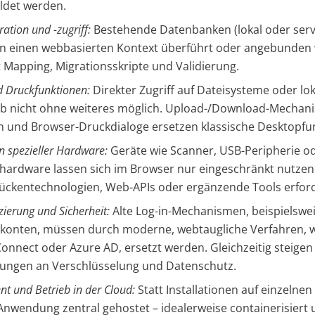
ldet werden.
ation und -zugriff:
Bestehende Datenbanken (lokal oder ser
n einen webbasierten Kontext überführt oder angebunden 
t Mapping, Migrationsskripte und Validierung.
d Druckfunktionen:
Direkter Zugriff auf Dateisysteme oder lo
eb nicht ohne weiteres möglich. Upload-/Download-Mechan
 und Browser-Druckdialoge ersetzen klassische Desktopfu
on spezieller Hardware:
Geräte wie Scanner, USB-Peripherie o
ehardware lassen sich im Browser nur eingeschränkt nutzen.
rückentechnologien, Web-APIs oder ergänzende Tools erford
zierung und Sicherheit:
Alte Log-in-Mechanismen, beispielswe
konten, müssen durch moderne, webtaugliche Verfahren, w
onnect oder Azure AD, ersetzt werden. Gleichzeitig steigen
ungen an Verschlüsselung und Datenschutz.
t und Betrieb in der Cloud:
Statt Installationen auf einzelne
Anwendung zentral gehostet – idealerweise containerisiert 