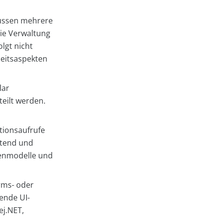
ssen mehrere
ie Verwaltung
lgt nicht
heitsaspekten
lar
teilt werden.
tionsaufrufe
ntend und
tenmodelle und
rms- oder
ende UI-
ej.NET,