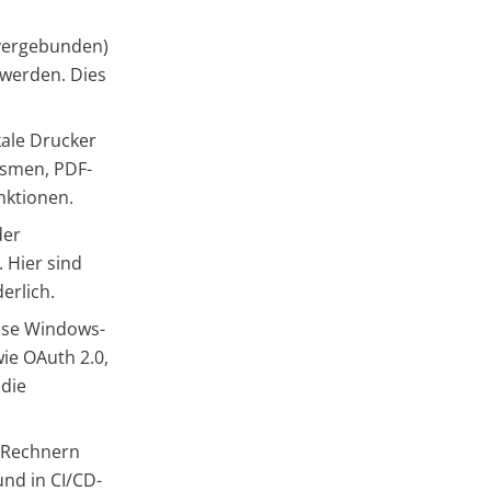
vergebunden)
werden. Dies
kale Drucker
ismen, PDF-
nktionen.
der
 Hier sind
erlich.
ise Windows-
ie OAuth 2.0,
 die
n Rechnern
und in CI/CD-