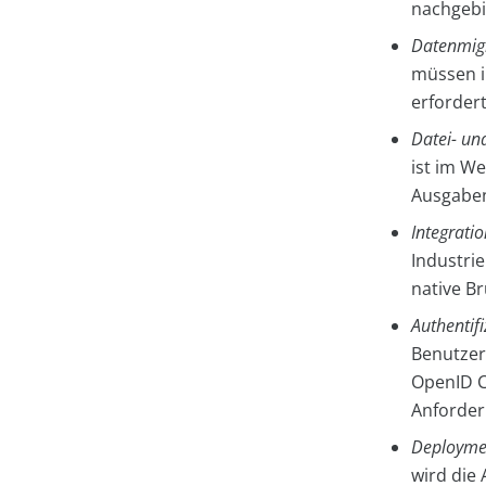
nachgebi
Datenmigr
müssen i
erforder
Datei- un
ist im W
Ausgaben
Integrati
Industri
native B
Authentifi
Benutzer
OpenID C
Anforder
Deploymen
wird die 