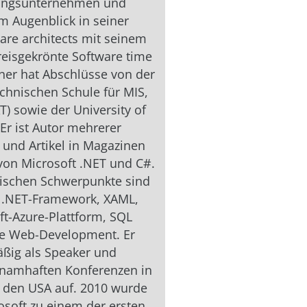
tungsunternehmen und
im Augenblick in seiner
are architects mit seinem
eisgekrönte Software time
iner hat Abschlüsse von der
hnischen Schule für MIS,
T) sowie der University of
 Er ist Autor mehrerer
und Artikel in Magazinen
von Microsoft .NET und C#.
nischen Schwerpunkte sind
 .NET-Framework, XAML,
ft-Azure-Plattform, SQL
ie Web-Development. Er
mäßig als Speaker und
 namhaften Konferenzen in
 den USA auf. 2010 wurde
osoft zu einem der ersten