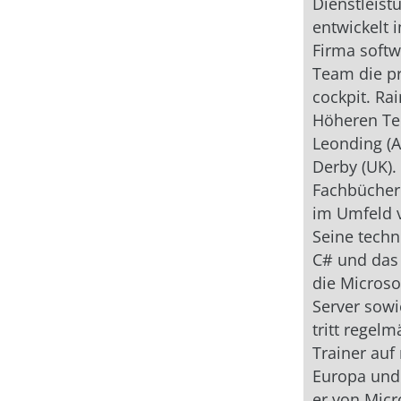
Dienstleis
entwickelt 
Firma softw
Team die pr
cockpit. Ra
Höheren Tec
Leonding (A
Derby (UK).
Fachbücher 
im Umfeld 
Seine tech
C# und das
die Microso
Server sow
tritt regel
Trainer auf
Europa und
er von Micr