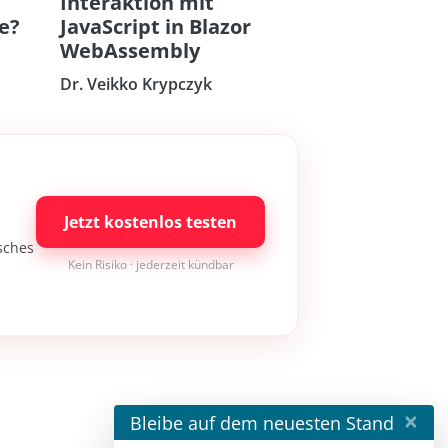
Interaktion mit
re?
JavaScript in Blazor
WebAssembly
Dr. Veikko Krypczyk
Jetzt kostenlos testen
isches
Kein Risiko · jederzeit kündbar
×
Bleibe auf dem neuesten Stand