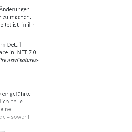
s Änderungen
er zu machen,
et ist, in ihr
im Detail
ace in .NET 7.0
PreviewFeatures
-
 eingeführte
lich neue
 eine
de – sowohl
n