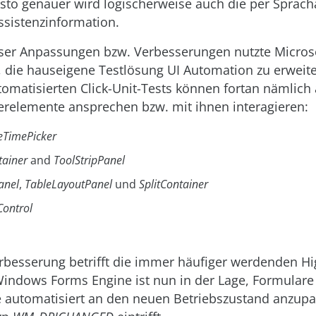
esto genauer wird logischerweise auch die per Sprac
sistenzinformation.
er Anpassungen bzw. Verbesserungen nutzte Microso
, die hauseigene Testlösung UI Automation zu erweite
omatisierten Click-Unit-Tests können fortan nämlich
erelemente ansprechen bzw. mit ihnen interagieren:
eTimePicker
tainer
and
ToolStripPanel
anel
,
TableLayoutPanel
und
SplitContainer
Control
erbesserung betrifft die immer häufiger werdenden Hi
Windows Forms Engine ist nun in der Lage, Formulare
 automatisiert an den neuen Betriebszustand anzupa