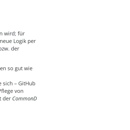
n wird; für
 neue Logik per
bzw. der
en so gut wie
 sich – GitHub
Pflege von
t der
CommonD