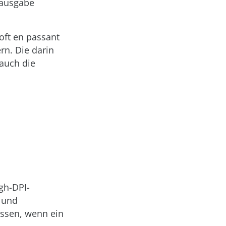
hausgabe
ft en passant
rn. Die darin
 auch die
gh-DPI-
 und
ssen, wenn ein