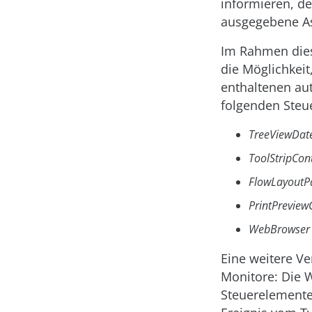
informieren, d
ausgegebene As
Im Rahmen dies
die Möglichkeit
enthaltenen aut
folgenden Steu
TreeViewDat
ToolStripCon
FlowLayoutP
PrintPreview
WebBrowser
Eine weitere V
Monitore: Die 
Steuerelemente