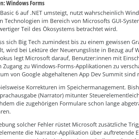
gen: Windows Forms
 Basic 6 auf .NET umsteigt, nutzt wahrscheinlich Wi
ten Technologien im Bereich von Microsofts GUI-Syste
lwertiger Teil des Ökosystems betrachtet wird.
ss sich Big Tech zumindest bis zu einem gewissen Gr
t, wird bei Lektüre der Neuerungsliste in Bezug auf
Fokus legt Microsoft darauf, Benutzer:innen mit Eins
en Zugang zu Windows-Forms-Applikationen zu versch
zum von Google abgehaltenen App Dev Summit sind rei
pielsweise Korrekturen im Speichermanagement. Bishe
 Sprachausgabe (Narrator) mitunter Steuerelementleic
chdem die zugehörigen Formulare schon lange abgetr
ren.
ung solcher Fehler rüstet Microsoft zusätzliche Trig
lemente die Narrator-Applikation über auftretende E