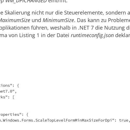
yp
WM_DPICHANGED
eintrifft.
die Skalierung nicht nur die Steuerelemente, sondern 
MaximumSize
und
MinimumSize
. Das kann zu Problem
plikationen führen, weshalb in .NET 7 die Nutzung d
a von Listing 1 in der Datei
runtimeconfig.json
deklar