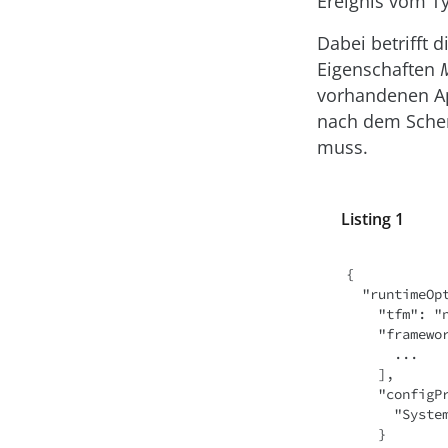
Ereignis vom T
Dabei betrifft 
Eigenschaften
vorhandenen Ap
nach dem Schem
muss.
Listing 1
{

  "runtimeOptions": {

    "tfm": "net7.0",

    "frameworks": [

      ...

    ],

    "configProperties": {

      "System.Windows.Forms.ScaleTopLevelFormMinMaxSizeForDpi": true,

    }
