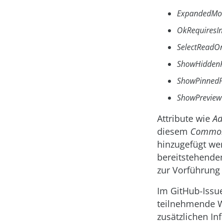
ExpandedMo
OkRequiresIn
SelectReadO
ShowHiddenF
ShowPinnedP
ShowPreview
Attribute wie
A
diesem
Common
hinzugefügt wer
bereitstehende
zur Vorführung 
Im GitHub-Issu
teilnehmende W
zusätzlichen In