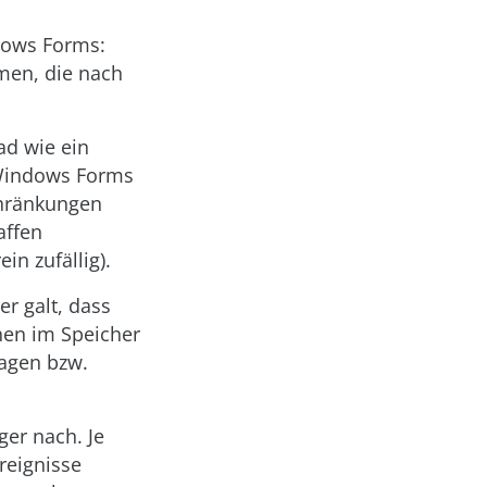
ndows Forms:
men, die nach
ad wie ein
 Windows Forms
chränkungen
affen
n zufällig).
r galt, dass
hen im Speicher
agen bzw.
ger nach. Je
reignisse