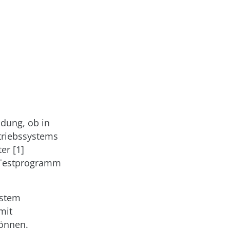
idung, ob in
etriebssystems
er [1]
s Testprogramm
ystem
mit
können.