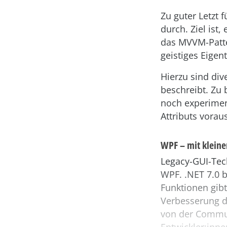
Zu guter Letzt 
durch. Ziel ist
das MVVM-Patter
geistiges Eige
Hierzu sind div
beschreibt. Zu 
noch experimen
Attributs voraus
WPF – mit kleine
Legacy-GUI-Tec
WPF. .NET 7.0 
Funktionen gibt
Verbesserung d
von der Commun