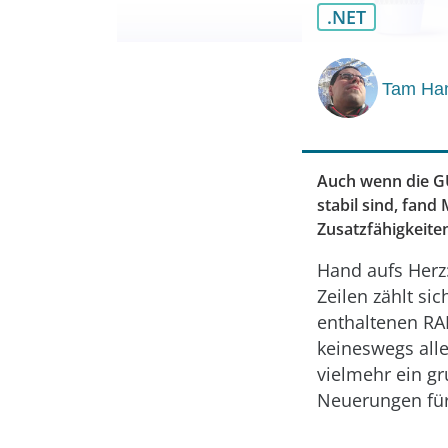
.NET
Tam Ha
Auch wenn die GU
stabil sind, fan
Zusatzfähigkeite
Hand aufs Herz:
Zeilen zählt si
enthaltenen RA
keineswegs alle
vielmehr ein gr
Neuerungen für