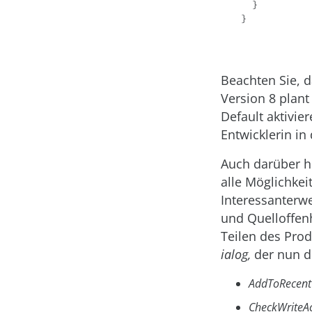
  }

}
Beachten Sie, d
Version 8 plant
Default aktivie
Entwicklerin in
Auch darüber h
alle Möglichke
Interessanterw
und Quelloffenh
Teilen des Prod
ialog,
der nun di
AddToRecent
CheckWriteA