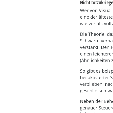
Nicht totzukrie
Wer von Visual
eine der ältes
wie vor als vol
Die Theorie, da
Schwarm verhäl
verstärkt. Den 
einen leichter
(Ähnlichkeiten 
So gibt es beis
bei aktivierter
verblieben, na
geschlossen wa
Neben der Beheb
genauer Steuere