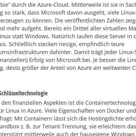
ie“ durch die Azure-Cloud. Mittlerweile ist sie in Sac
g so stark, dass Microsoft davon ausgeht, viele Linux
erzeugen zu können. Die veröffentlichten Zahlen zeig
 mehr aufgeht. Bereits ein Drittel aller virtuellen M
Linux statt Windows. Natürlich laufen diese Server in 
os. Schließlich stecken riesige, empfindlich teure
msinfrastrukturen dahinter. Damit trägt jeder Linux-
nanziellen) Erfolg von Microsoft bei. Je besser die Lin
g, desto größer der Anteil von Azure am weltweiten C
 Schlüsseltechnologie
 den finanziellen Aspekten ist die Containertechnolog
ür Linux in Azure. Viele Eigenschaften von Docker und
ragt: Mit Containern lässt sich die Hostingdichte erh
Sandbox z. B. zur Tenant-Trennung, sie erleichtern d
terstützt mittlerweile auch der hauseigene Windows 