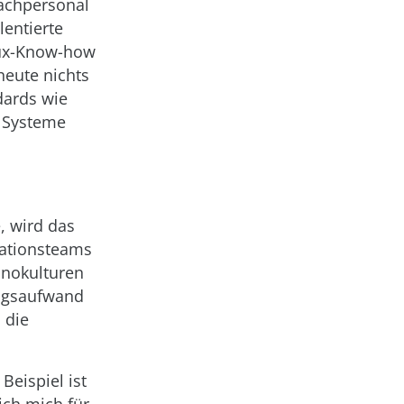
achpersonal
lentierte
inux-Know-how
heute nichts
dards wie
s Systeme
, wird das
rationsteams
onokulturen
ungsaufwand
 die
Beispiel ist