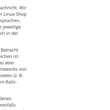
achricht. Wir
in Linux-Shop
sprachen,
 jeweilige
ch in der
 Betracht
ichen ist
as aber
rameworks von
eten (z. B.
n-Rails-
ndenes
nesfalls