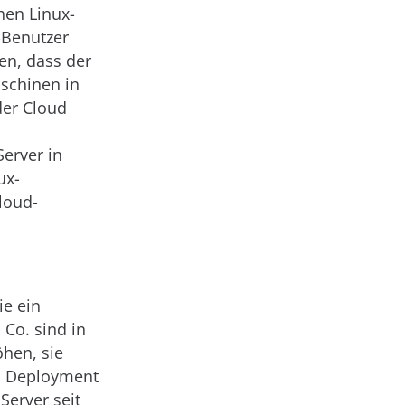
hen Linux-
-Benutzer
en, dass der
aschinen in
der Cloud
Server in
ux-
loud-
ie ein
 Co. sind in
öhen, sie
as Deployment
Server seit