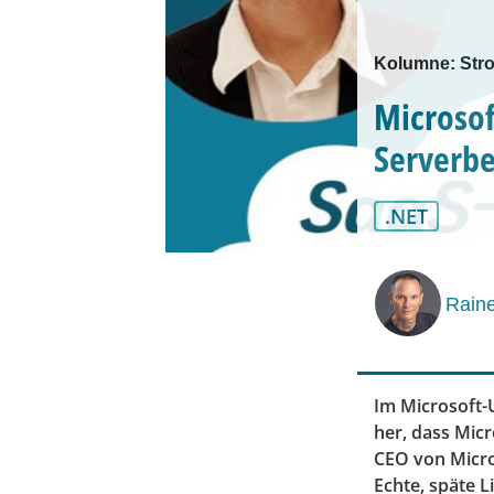
Kolumne: Stro
Microsof
Serverbe
.NET
Raine
Im Microsoft-U
her, dass Micr
CEO von Micros
Echte, späte L