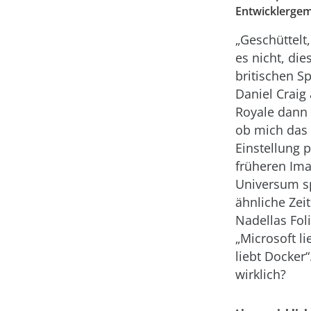
Entwicklergem
„Geschüttelt,
es nicht, di
britischen S
Daniel Craig
Royale dann 
ob mich das 
Einstellung 
früheren Ima
Universum spi
ähnliche Zei
Nadellas Fol
„Microsoft li
liebt Docker
wirklich?