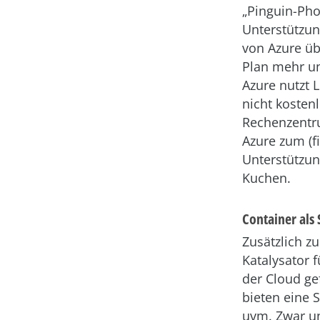
„Pinguin-Phob
Unterstützun
von Azure üb
Plan mehr und
Azure nutzt 
nicht kostenl
Rechenzentru
Azure zum (fi
Unterstützun
Kuchen.
Container als
Zusätzlich zu
Katalysator f
der Cloud gef
bieten eine 
uvm. Zwar un