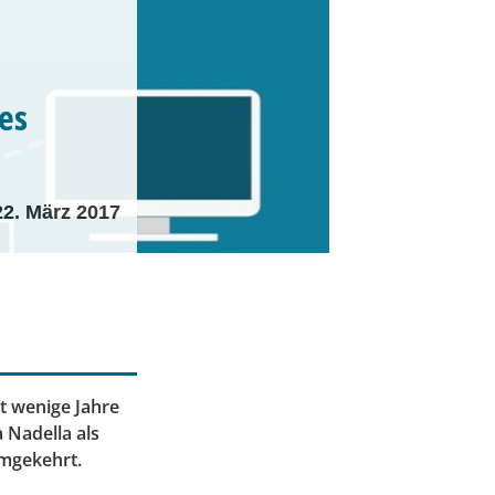
es
22. März 2017
st wenige Jahre
 Nadella als
umgekehrt.