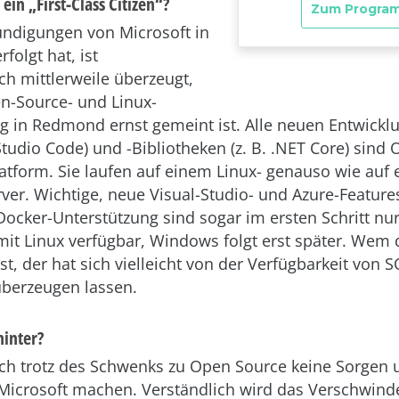
 ein „First-Class Citizen“?
ndigungen von Microsoft in
erfolgt hat, ist
ch mittlerweile überzeugt,
n-Source- und Linux-
g in Redmond ernst gemeint ist. Alle neuen Entwickl
 Studio Code) und -Bibliotheken (z. B. .NET Core) sind
atform. Sie laufen auf einem Linux- genauso wie auf
er. Wichtige, neue Visual-Studio- und Azure-Featur
 Docker-Unterstützung sind sogar im ersten Schritt nur
it Linux verfügbar, Windows folgt erst später. Wem
st, der hat sich vielleicht von der Verfügbarkeit von 
überzeugen lassen.
hinter?
ch trotz des Schwenks zu Open Source keine Sorgen 
Microsoft machen. Verständlich wird das Verschwind