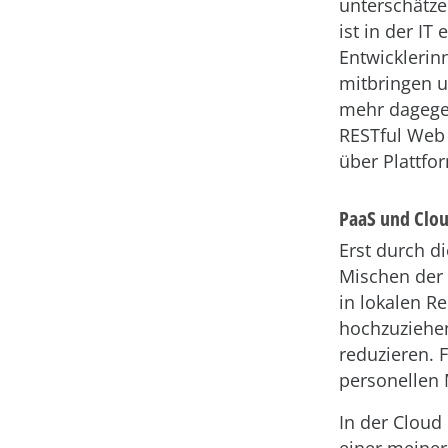
unterschätz
ist in der I
Entwicklerin
mitbringen u
mehr dagege
RESTful Web 
über Plattf
PaaS und Clo
Erst durch d
Mischen der 
in lokalen R
hochzuziehe
reduzieren. 
personellen 
In der Cloud