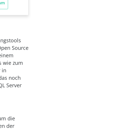
ungstools
 Open Source
 einem
es wie zum
 in
 das noch
SQL Server
um die
en der