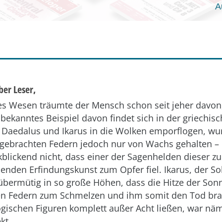
A
ber Leser,
ges Wesen träumte der Mensch schon seit jeher davo
 bekanntes Beispiel davon findet sich in der griechis
s Daedalus und Ikarus in die Wolken emporflogen, wu
ngebrachten Federn jedoch nur von Wachs gehalten –
kblickend nicht, dass einer der Sagenhelden dieser z
enden Erfindungskunst zum Opfer fiel. Ikarus, der S
 übermütig in so große Höhen, dass die Hitze der Son
n Federn zum Schmelzen und ihm somit den Tod bra
gischen Figuren komplett außer Acht ließen, war näml
kt.