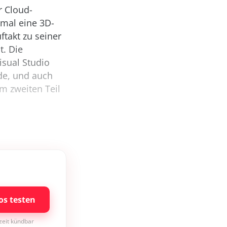
r Cloud-
nmal eine 3D-
takt zu seiner
t. Die
isual Studio
de, und auch
m zweiten Teil
os testen
rzeit kündbar