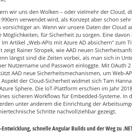
rn wir uns den Wolken – oder vielmehr der Cloud, die
 1990ern verwendet wird, als Konzept aber schon sehr 
as vorsichtiger an. Wenn wir unsere Daten der Cloud a
 Möglichkeiten, für Sicherheit zu sorgen. Eine davon i
. Im Artikel „Web-APIs mit Azure AD absichern“ zum T
t zeigt Rainer Stropek, wie AAD neuen Sicherheitsan
enn längst sind die Zeiten vorbei, als man sich in U
 per Nutzername und Passwort einloggte. Mit OAuth 
tützt AAD neue Sicherheitsmechanismen, um Web-API
 Aspekt der Cloud-Sicherheit widmet sich Tam Hanna 
Azure Sphere. Die IoT-Plattform erschien im Jahr 201
 eines sicheren Workflows für Embedded-Systeme. In 
 werden unter anderem die Einrichtung der Arbeitsum
ertechnische Schritte nachvollziehbar gezeigt.
3D-Entwicklung, schnelle Angular Builds und der Weg zu .NE