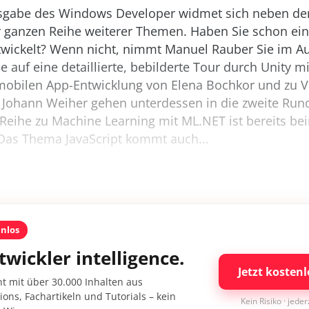
usgabe des Windows Developer widmet sich neben de
er ganzen Reihe weiterer Themen. Haben Sie schon ei
ickelt? Wenn nicht, nimmt Manuel Rauber Sie im Auf
ie auf eine detaillierte, bebilderte Tour durch Unity mi
 mobilen App-Entwicklung von Elena Bochkor und zu V
 Johann Weiher gehen unterdessen in die zweite Run
Reihe zu Machine Learning mit ML.NET ist bereits bei
as Thema JavaScript kommt auch...
enlos
twickler intelligence.
Jetzt kostenl
nt mit über 30.000 Inhalten aus
ons, Fachartikeln und Tutorials – kein
Kein Risiko · jede