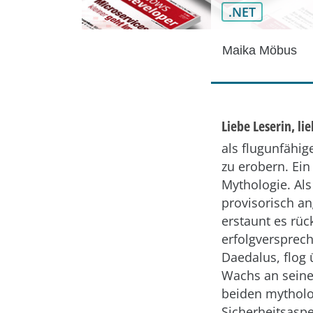
.NET
Maika Möbus
Liebe Leserin, lie
als flugunfähi
zu erobern. Ein
Mythologie. Al
provisorisch a
erstaunt es rüc
erfolgversprech
Daedalus, flog
Wachs an seine
beiden mytholo
Sicherheitsaspe