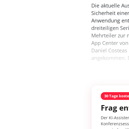
Die aktuelle A
Sicherheit ein
Anwendung entw
dreiteiligen Ser
Mehrteiler zur
App Center von
Daniel Costeas 
angekommen. D
30 Tage kost
Frag en
Der KI-Assiste
Konferenzsessi