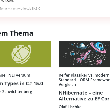
I-Wissen.
onat mit entwickler.de BASIC
esem Thema
ne: .NETversum
Reifer Klassiker vs. modern
Standard – ORM-Framewor
n Types in C# 15.0
Vergleich
r Schwichtenberg
NHibernate – eine
Alternative zu EF Co
Olaf Lischke