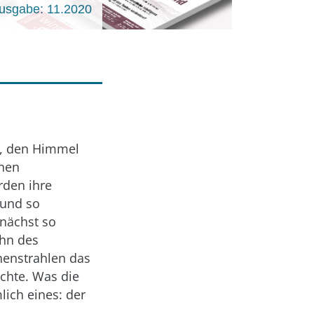
usgabe: 11.2020
n, den Himmel
chen
rden ihre
 und so
unächst so
ohn des
nenstrahlen das
chte. Was die
ich eines: der