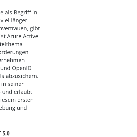
 als Begriff in
viel länger
nvertrauen, gibt
st Azure Active
itelthema
forderungen
nternehmen
2 und OpenID
s abzusichern.
in seiner
8 und erlaubt
diesem ersten
gebung und
T 5.0