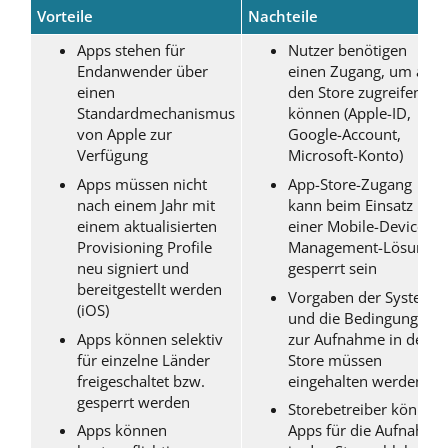
Vorteile
Nachteile
Apps stehen für
Nutzer benötigen
Endanwender über
einen Zugang, um auf
einen
den Store zugreifen zu
Standardmechanismus
können (Apple-ID,
von Apple zur
Google-Account,
Verfügung
Microsoft-Konto)
Apps müssen nicht
App-Store-Zugang
nach einem Jahr mit
kann beim Einsatz
einem aktualisierten
einer Mobile-Device-
Provisioning Profile
Management-Lösung
neu signiert und
gesperrt sein
bereitgestellt werden
Vorgaben der Systeme
(iOS)
und die Bedingungen
Apps können selektiv
zur Aufnahme in den
für einzelne Länder
Store müssen
freigeschaltet bzw.
eingehalten werden
gesperrt werden
Storebetreiber können
Apps können
Apps für die Aufnahme