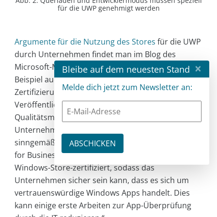
Abb. 2: Querladen und Entwicklermodus müssen speziell
für die UWP genehmigt werden
Argumente für die Nutzung des Stores
für die UWP
durch Unternehmen findet man im Blog des
×
Microsoft-Mitarbeiters Kyle Marsh. Dort wird zum
Bleibe auf dem neuesten Stand
Beispiel auch darauf hingewiesen, dass die
Melde dich jetzt zum Newsletter an:
Zertifizierung durch Microsoft vor der
Veröffentlichung im Store ein allgemeines
Qualitätsmerkmal ist und dem nutzenden
Unternehmen zugutekommt. Er schreibt
sinngemäß: „Wenn diese Apps den Windows Store
for Business durchlaufen, sind sie vollständig
Windows-Store-zertifiziert, sodass das
Unternehmen sicher sein kann, dass es sich um
vertrauenswürdige Windows Apps handelt. Dies
kann einige erste Arbeiten zur App-Überprüfung