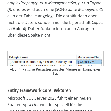
omplexProperty(p =>
p.ManagementSet,
p =>
p.ToJson
());
und es wird auch eine JSON-Spalte
ManagementS
et
in der Tabelle angelegt. Die enthält dann aber
nicht die Daten, sondern nur die Eigenschaft
Capaci
ty
(
Abb. 4
). Daher funktionieren auch Abfragen
über diese Spalte nicht.
Abb. 4: Falsche Persistierung der Menge im komplexen
Typ
Entity Framework Core: Vektoren
Microsoft SQL Server 2025 führt einen neuen
Spaltentyp
vector
ein, der speziell für die
Speicherung von Vektordaten im Kontext von