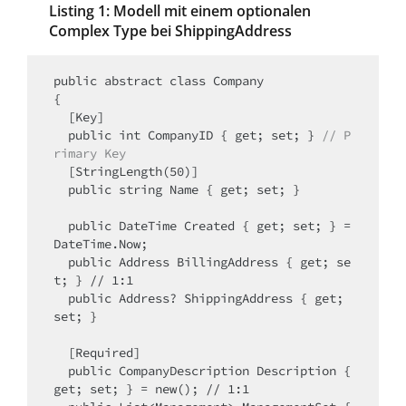
Listing 1: Modell mit einem optionalen
Complex Type bei ShippingAddress
public abstract class Company

{

  [Key]

  public int CompanyID { get; set; } 
//
P
rimary
Key
  [StringLength(50)]

  public string Name { get; set; }

  public DateTime Created { get; set; } = 
DateTime.Now;

  public Address BillingAddress { get; se
t; } // 1:1

  public Address? ShippingAddress { get; 
set; } 

  [Required]

  public CompanyDescription Description { 
get; set; } = new(); // 1:1
