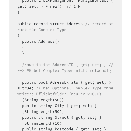
  public List<Management> ManagementSet { 
get; set; } = new(); // 1:N

}

public record struct Address 
//
record
st
ruct
für
Complex
Type
{

  public Address()

  {

  }

//public
int
AddressID
{
get;
set;
}
//
-->
PK
bei
Complex
Types
nicht
notwendig
  public bool AdressExists { get; set; } 
= true; 
//
bei
Optional
Complex
Type
ohne
weitere
Pflichtfelder
(neu
in
v10.0)
  [StringLength(50)]

  public string City { get; set; }

  [StringLength(50)]

  public string Street { get; set; }

  [StringLength(10)]

  public string Postcode { get; set; }
