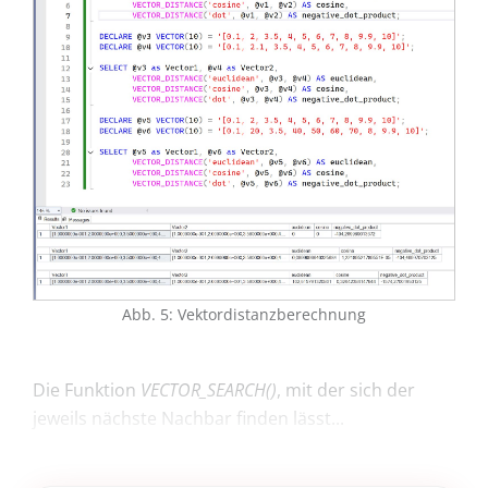
Abb. 5: Vektordistanzberechnung
Die Funktion
VECTOR_SEARCH()
, mit der sich der
jeweils nächste Nachbar finden lässt...