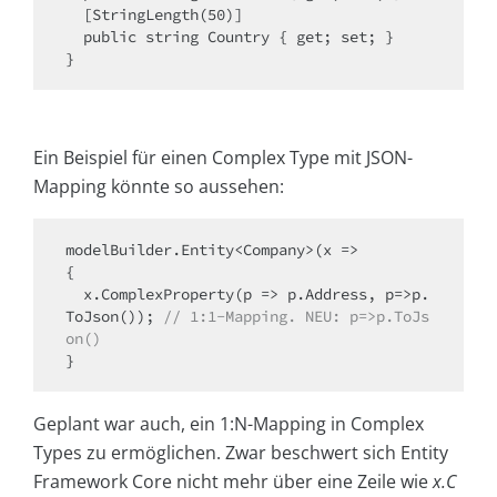
  [StringLength(50)]

  public string Country { get; set; }

Ein Beispiel für einen Complex Type mit JSON-
Mapping könnte so aussehen:
modelBuilder.Entity<Company>(x =>

{

  x.ComplexProperty(p => p.Address, p=>p.
ToJson()); 
// 1:1-Mapping. NEU:
p=>p.ToJs
on()
Geplant war auch, ein 1:N-Mapping in Complex
Types zu ermöglichen. Zwar beschwert sich Entity
Framework Core nicht mehr über eine Zeile wie
x.C