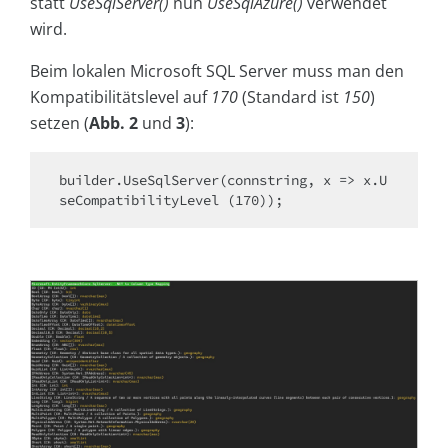
statt
UseSqlServer()
nun
UseSqlAzure()
verwendet
wird.
Beim lokalen Microsoft SQL Server muss man den
Kompatibilitätslevel auf
170
(Standard ist
150
)
setzen (
Abb. 2
und
3
):
builder.UseSqlServer(connstring, x => x.U