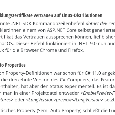
klungszertifikate vertrauen auf Linux-Distributionen
annte .NET-SDK-Kommandozeilenbefehl
dotnet dev-cert
kler:innen einem von ASP.NET Core selbst generierte
tifikat das Vertrauen aussprechen können, lief bisher
cOS. Dieser Befehl funktioniert in .NET 9.0 nun au
ux für die Browser Chrome und Firefox.
to Properties
on Property-Definitionen war schon für C# 11.0 angekü
s die dreizehnte Version des C#-Compilers, das Featu
 enthalten, hat aber den Status experimentell. Es ist d
n man in einer Projektdatei entweder
<EnablePreviewF
atures>
oder
<LangVersion>preview</LangVersion>
setzt
isches Property (Semi-Auto Property) schließt die L