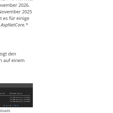
November 2026.
m November 2025
 es für einige
.AspNetCore.*
eigt den
en auf einem
kloads