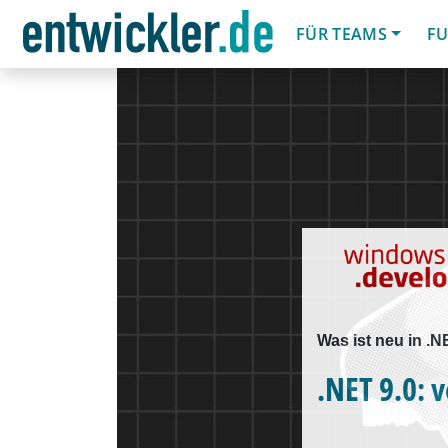
FÜR TEAMS
FU
Was ist neu in .N
.NET 9.0: 