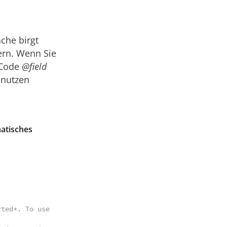
che birgt
ern. Wenn Sie
 Code
@field
enutzen
matisches
ted*. To use 