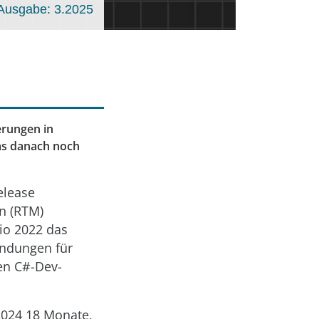
Ausgabe: 3.2025
erungen in
was danach noch
elease
n (RTM)
dio 2022 das
endungen für
en C#-Dev-
2024 18 Monate,