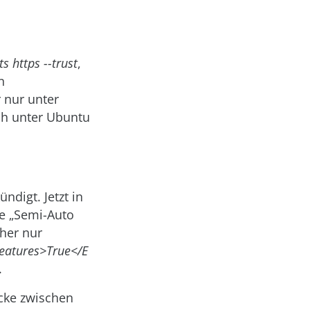
s https --trust
,
n
 nur unter
ch unter Ubuntu
ndigt. Jetzt in
re „Semi-Auto
aher nur
eatures>True</E
.
ücke zwischen