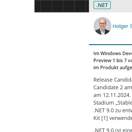
.NET
Holger 
Im Windows Devel
Preview 1 bis 7 v
im Produkt auf
Release Candida
Candidate 2 am
am 12.11.2024. 
Stadium „Stabl
.NET 9.0 zu en
Kit [1] verwend
.NET 9.0 ist e