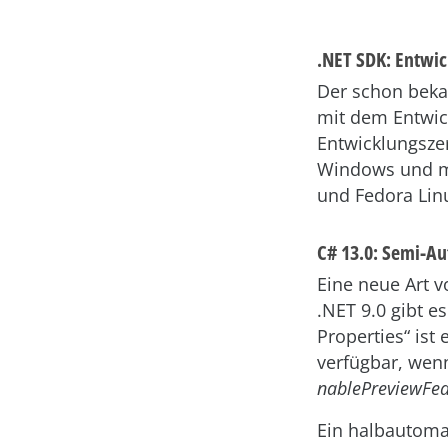
.NET SDK: Entwic
Der schon bek
mit dem Entwic
Entwicklungszer
Windows und ma
und Fedora Lin
C# 13.0: Semi-Au
Eine neue Art v
.NET 9.0 gibt e
Properties“ ist
verfügbar, wen
nablePreviewFe
Ein halbautomat