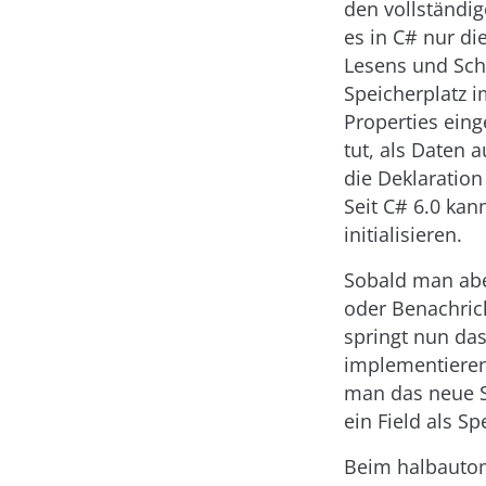
den vollständi
es in C# nur di
Lesens und Schr
Speicherplatz 
Properties eing
tut, als Daten 
die Deklaration
Seit C# 6.0 kan
initialisieren.
Sobald man aber
oder Benachrich
springt nun da
implementieren,
man das neue 
ein Field als Sp
Beim halbautom