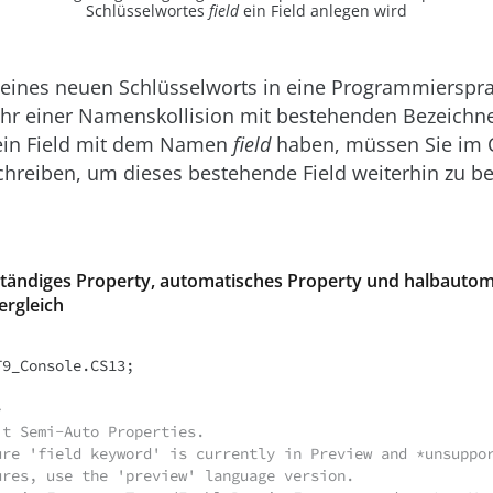
Schlüsselwortes
field
ein Field anlegen wird
 eines neuen Schlüsselworts in eine Programmierspra
hr einer Namenskollision mit bestehenden Bezeichn
ein Field mit dem Namen
field
haben, müssen Sie im
hreiben, um dieses bestehende Field weiterhin zu b
llständiges Property, automatisches Property und halbauto
ergleich
9_Console.CS13;

>
it Semi-Auto Properties.
ure 'field keyword' is currently in Preview and *unsuppor
ures, use the 'preview' language version.