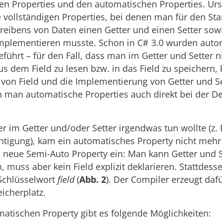
gen Properties und den automatischen Properties. Ur
e vollständigen Properties, bei denen man für den Sta
eibens von Daten einen Getter und einen Setter sowie
implementieren musste. Schon in C# 3.0 wurden auto
eführt – für den Fall, dass man im Getter und Setter 
aus dem Field zu lesen bzw. in das Field zu speichern
 von Field und die Implementierung von Getter und Se
n man automatische Properties auch direkt bei der De
 im Getter und/oder Setter irgendwas tun wollte (z. 
tigung), kam ein automatisches Property nicht mehr 
s neue Semi-Auto Property ein: Man kann Getter und S
 muss aber kein Field explizit deklarieren. Stattdes
Schlüsselwort
field
(
Abb. 2
). Der Compiler erzeugt daf
eicherplatz.
atischen Property gibt es folgende Möglichkeiten: