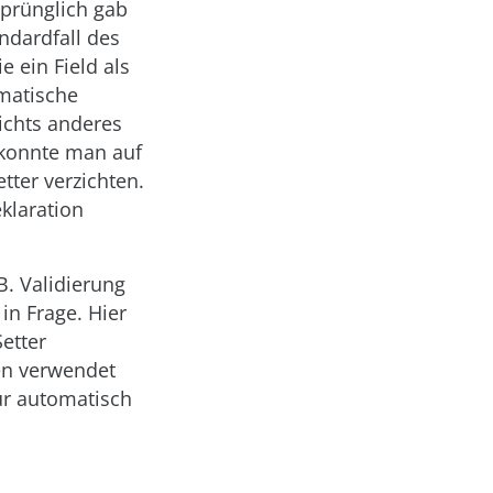
sprünglich gab
ndardfall des
 ein Field als
matische
nichts anderes
, konnte man auf
tter verzichten.
klaration
B. Validierung
in Frage. Hier
etter
sen verwendet
ür automatisch