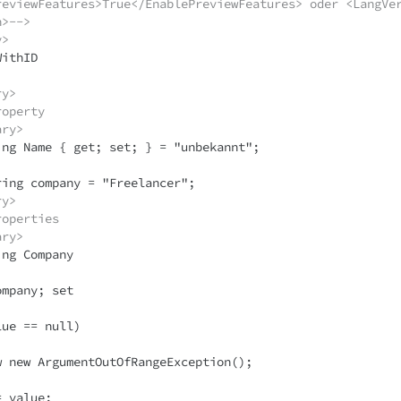
reviewFeatures>True</EnablePreviewFeatures> oder <LangVe
n>-->
y>
ithID

ry>
roperty
ary>
ry>
roperties
ary>