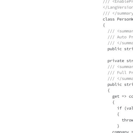
/// <EnableP
</LangVersio
/// </summar
class PersonW
{

/// <summa
/// Auto P
/// </summ
  public string Name { get; set; } = "unbekannt";

  private string company = "Freelancer";

/// <summa
/// Full P
/// </summ
  public string Company

  {

    get => company; set

    {

      if (value == null)

      {

        throw new ArgumentOutOfRangeException();

      }

    company = value;
