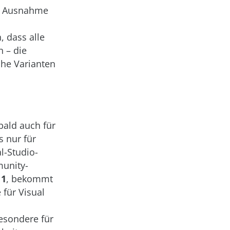
ge Ausnahme
, dass alle
 – die
che Varianten
bald auch für
s nur für
l-Studio-
munity-
 1
, bekommt
für Visual
besondere für