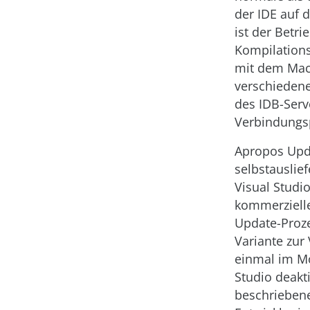
der IDE auf 
ist der Betr
Kompilationss
mit dem Mac 
verschiedene
des IDB-Serv
Verbindungs
Apropos Upda
selbstauslie
Visual Studi
kommerzielle
Update-Proz
Variante zur
einmal im Mo
Studio deakti
beschriebene