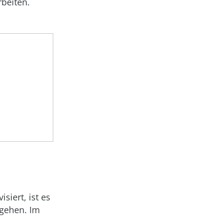
rbeiten.
iert, ist es
ugehen. Im