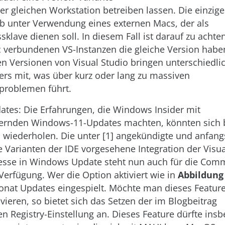
der gleichen Workstation betreiben lassen. Die einzi
ieb unter Verwendung eines externen Macs, der als
klave dienen soll. In diesem Fall ist darauf zu achten
verbundenen VS-Instanzen die gleiche Version haben
n Versionen von Visual Studio bringen unterschiedli
ers mit, was über kurz oder lang zu massiven
problemen führt.
tes: Die Erfahrungen, die Windows Insider mit
fernden Windows-11-Updates machten, könnten sich 
o wiederholen. Die unter [1] angekündigte und anfang
 Varianten der IDE vorgesehene Integration der Visua
esse in Windows Update steht nun auch für die Com
 Verfügung. Wer die Option aktiviert wie in
Abbildung
nat Updates eingespielt. Möchte man dieses Feature 
vieren, so bietet sich das Setzen der im Blogbeitrag
n Registry-Einstellung an. Dieses Feature dürfte ins