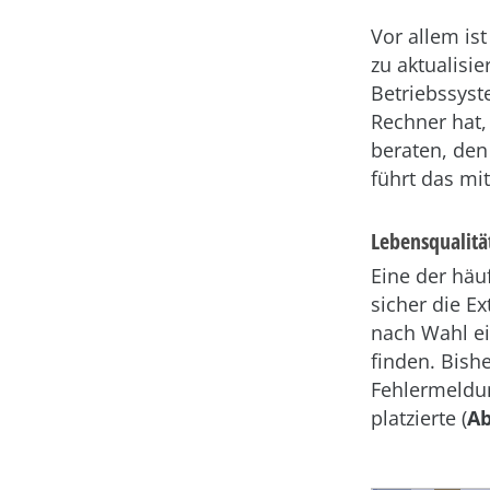
Vor allem is
zu aktualisi
Betriebssyst
Rechner hat,
beraten, den
führt das mi
Lebensqualitä
Eine der häu
sicher die E
nach Wahl ei
finden. Bish
Fehlermeldun
platzierte (
Ab