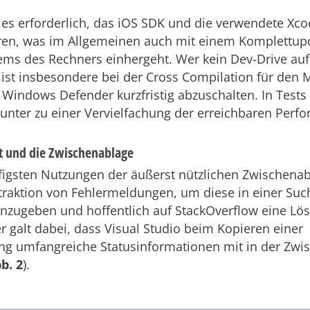
t es erforderlich, das iOS SDK und die verwendete Xc
eren, was im Allgemeinen auch mit einem Komplettup
ems des Rechners einhergeht. Wer kein Dev-Drive au
 ist insbesondere bei der Cross Compilation für den 
 Windows Defender kurzfristig abzuschalten. In Tests
tunter zu einer Vervielfachung der erreichbaren Perf
t und die Zwischenablage
figsten Nutzungen der äußerst nützlichen Zwischena
xtraktion von Fehlermeldungen, um diese in einer Su
nzugeben und hoffentlich auf StackOverflow eine Lö
er galt dabei, dass Visual Studio beim Kopieren einer
g umfangreiche Statusinformationen mit in der Zwi
b. 2
).