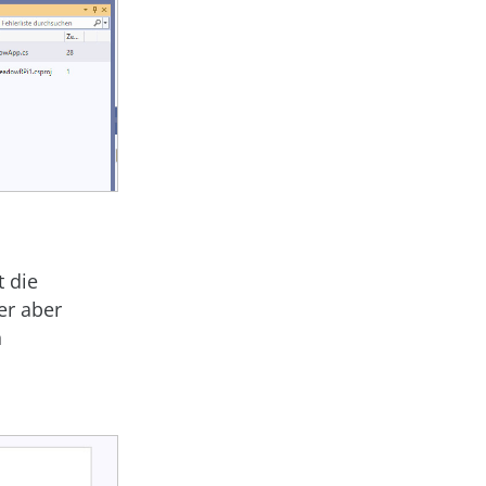
 die
er aber
n