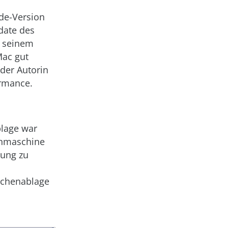
ode-Version
date des
f seinem
Mac gut
 der Autorin
ormance.
blage war
chmaschine
sung zu
schenablage