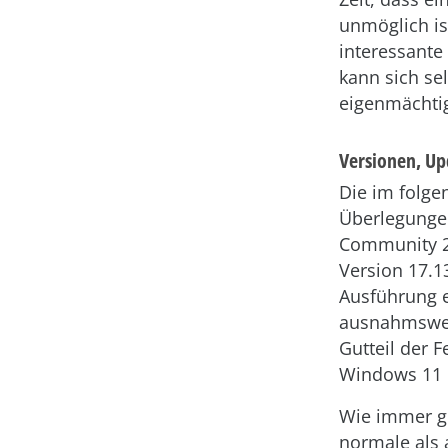
unmöglich is
interessante
kann sich se
eigenmächtig
Versionen, U
Die im folge
Überlegungen
Community 2
Version 17.13
Ausführung e
ausnahmswei
Gutteil der F
Windows 11 i
Wie immer gi
normale als 