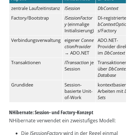
zentrale Laufzeitinstanz
ISession
DbContext
Factory/Bootstrap
ISessionFactor
DI-registrierte
D
y
(einmalige
bContextOption
Initialisierung)
s
/Factory
Verbindungsverwaltung
eigener
Conne
ADO.NET-
ctionProvider
Provider direkt
→ ADO.NET
im
DbContext
Transaktionen
ITransaction
je
Transaktionen
Session
über
DbContext.
Database
Grundidee
Session-
kontextbasiertes
basierte Unit-
Arbeiten mit
Db
of-Work
Sets
NHibernate: Session- und Factory-Konzept
NHibernate verwendet ein zweistufiges Modell:
Die
ISessionFactory
wird in der Regel einmal