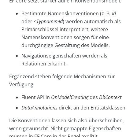
EF Core setzt stärker auf ein Konventionsmodell:
Bestimmte Namenskonventionen (z. B.
Id
oder
<Typname>Id
) werden automatisch als
Primärschlüssel interpretiert, weitere
Namenskonventionen sorgen für eine
durchgängige Gestaltung des Modells.
Navigationseigenschaften werden als
Relationen erkannt.
Ergänzend stehen folgende Mechanismen zur
Verfügung:
Fluent API in
OnModelCreating
des
DbContext
DataAnnotations
direkt an den Entitätsklassen
Die Konventionen lassen sich also überschreiben,
wenn gewünscht. Nicht gemappte Eigenschaften
müssen in EF Core in der Regel explizit