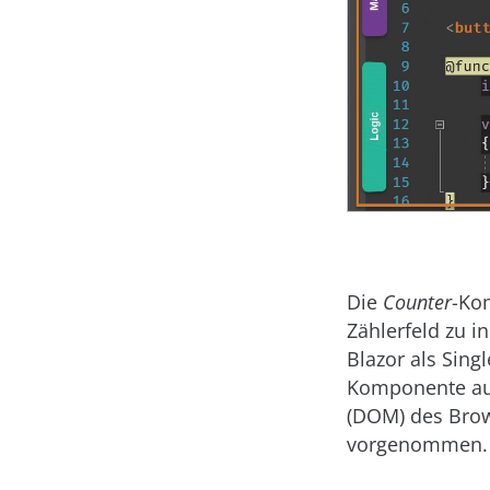
Die
Counter
-Ko
Zählerfeld zu i
Blazor als Singl
Komponente auf
(DOM) des Brow
vorgenommen.