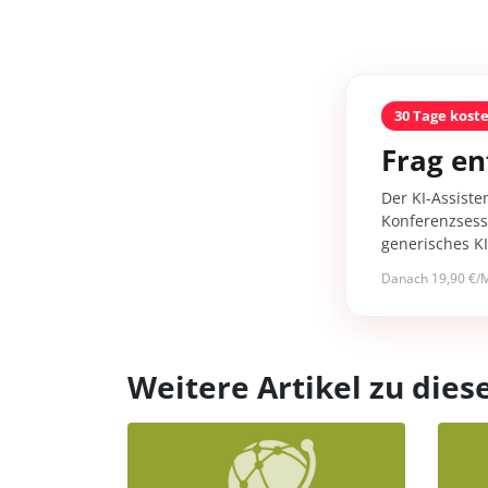
30 Tage kost
Frag en
Der KI-Assiste
Konferenzsessi
generisches K
Danach 19,90 €/M
Weitere Artikel zu di