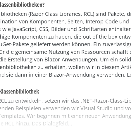
lassenbibliotheken?
bliotheken (Razor Class Libraries, RCL) sind Pakete, d
ination von Komponenten, Seiten, Interop-Code und 
 wie JavaScript, CSS, Bilder und Schriftarten enthalten.
fähige Komponenten zu haben, die out of the box ent
Get-Pakete geliefert werden können. Ein zuverlässig
r die gemeinsame Nutzung von Ressourcen schafft e
ie Erstellung von Blazor-Anwendungen. Um ein solid
enbibliotheken zu erhalten, wollen wir in diesem Arti
und sie dann in einer Blazor-Anwendung verwenden. L
Klassenbibliothek
CL zu entwickeln, setzen wir das .NET-Razor-Class-Li
genden Beispielen verwenden wir Visual Studio und v
e Templates. Wir beginnen mit einer neuen Anwendun
e RCL hinzu. Das Dialogfeld...