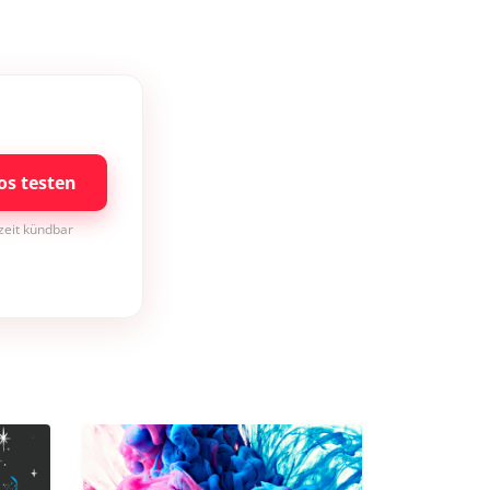
os testen
rzeit kündbar