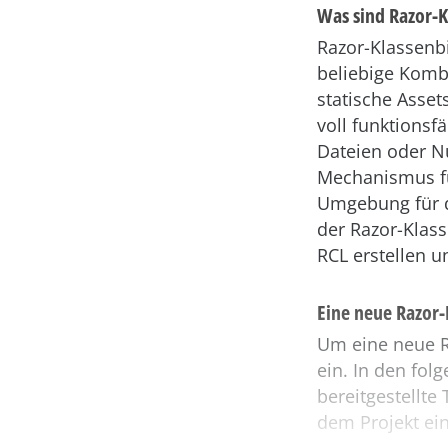
Was sind Razor-K
Razor-Klassenbi
beliebige Komb
statische Assets
voll funktions
Dateien oder Nu
Mechanismus fü
Umgebung für d
der Razor-Klass
RCL erstellen 
Eine neue Razor-
Um eine neue R
ein. In den fol
bereitgestellt
dem Projekt ein