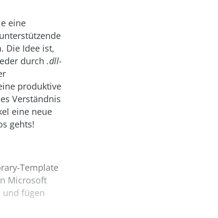
ie eine
unterstützende
 Die Idee ist,
weder durch
.dll
-
er
ine produktive
es Verständnis
kel eine neue
os gehts!
brary-Template
on Microsoft
g und fügen