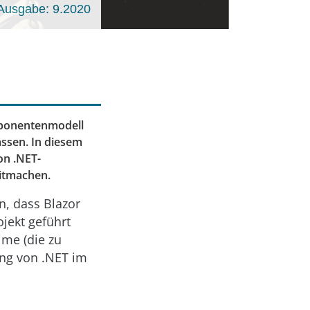
Ausgabe: 9.2020
mponentenmodell
assen. In diesem
on .NET-
Mitmachen.
n, dass Blazor
ojekt geführt
me (die zu
ng von .NET im