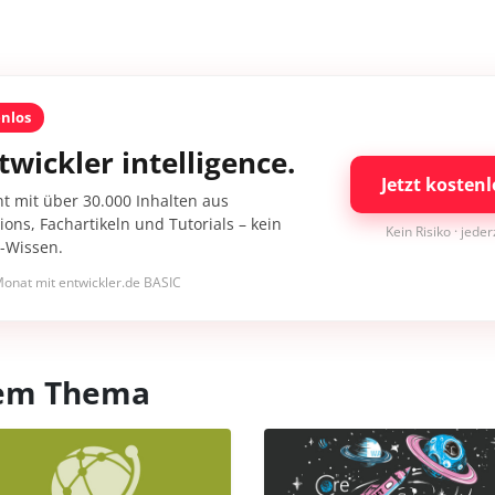
enlos
twickler intelligence.
Jetzt kostenl
nt mit über 30.000 Inhalten aus
ons, Fachartikeln und Tutorials – kein
Kein Risiko · jede
I-Wissen.
onat mit entwickler.de BASIC
esem Thema