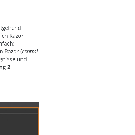
itgehend
ich Razor-
nfach:
n Razor-(
cshtml
ignisse und
ng 2