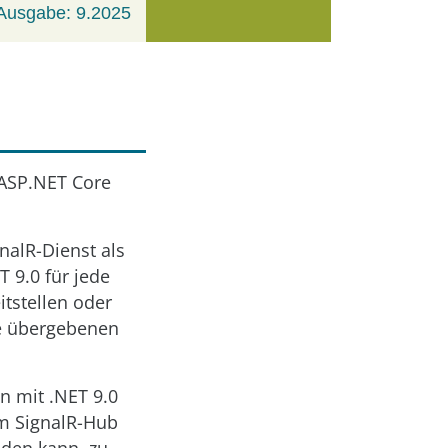
Ausgabe: 9.2025
 ASP.NET Core
.
alR-Dienst als
 9.0 für jede
tstellen oder
ie übergebenen
n mit .NET 9.0
im SignalR-Hub