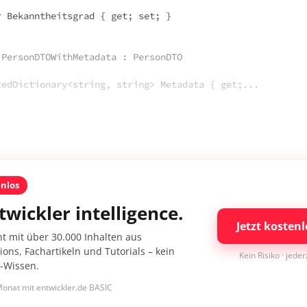
PersonDTOWithMetadata : PersonDTO

rtedDictionary<string, string> Metadata { get;...
enlos
twickler intelligence.
Jetzt kostenl
nt mit über 30.000 Inhalten aus
ons, Fachartikeln und Tutorials – kein
Kein Risiko · jede
I-Wissen.
onat mit entwickler.de BASIC