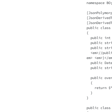
namespace BO;
[JsonPolymorp
[JsonDerived
[JsonDerived
public class 
{

  public int ID { get; set; }

  public string? Name { get; set; }

  public string? Address { get; set; }

  <em>//public</em> <em>int</em> <em>Age</em> <em>{</em> <em>get;</em> <em>set;</
em> <em>}</em
  public DateTime Birthday { get; set; }

  public string? Memo { get; set; }

  public override string ToString()

  {

    return $"#{ID}: {Name} {(Memo.IsNotNullOrEmpty() ? $"({Memo})" : "")}";

  }

}

public class 