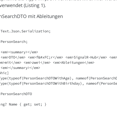
erwendet (Listing 1).
sonSearchDTO mit Ableitungen
Text.Json.Serialization;

PersonSearch;

<em><summary></em>

 <em>DTO</em> <em>f&#xFC;r</em> <em>SignalR-Hub</em> <em
em>mit</em> <em>zwei</em> <em>Ableitungen</em>

<em></summary></em>

hic]

Type(typeof(PersonSearchDTOWithAge), nameof(PersonSearchD
Type(typeof(PersonSearchDTOWithBirthday), nameof(PersonS
PersonSearchDTO
