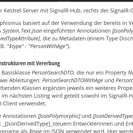
er Kestrel-Server mit SignalR-Hub, rechts der SignalR-C
phismus basiert auf der Verwendung der bereits in Ve
rs
System.Text.Json
eingeführten Annotationen
[JsonPol
vedTypeAttribute]
, die zu Metadaten (einem Type Discr
 B.
"$type" : "PersonWithAge"
).
enstrukturen mit Vererbung
e Basisklasse
PersonSearchDTO
, die nur ein Property
N
zwei Ableitungen:
PersonSearchDTOWithAge
und
Person
erbenden Klassen ergänzen jeweils ein weiteres Proper
 nächsten Listing wird geteilt sowohl im SignalR-Hu
-Client verwendet.
ie Annotationen
[JsonPolymorphic]
und
[JsonDerivedType
t _[JsonDerivedType]_steuern Entwicklerinnen und Ent
typname als
$type
im JSON verwendet wird. Hier werde