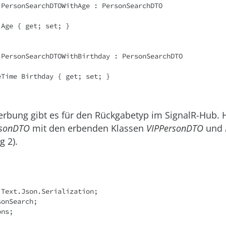
 PersonSearchDTOWithAge : PersonSearchDTO

 PersonSearchDTOWithBirthday : PersonSearchDTO

erbung gibt es für den Rückgabetyp im SignalR-Hub. Hi
rsonDTO
mit den erbenden Klassen
VIPPersonDTO
und
g 2).
Text.Json.Serialization;

onSearch;

ns;
