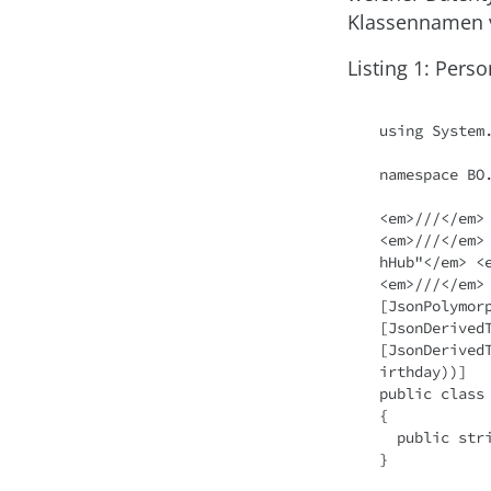
Klassennamen v
Listing 1: Per
using System.
namespace BO.
<em>///</em> 
<em>///</em>
hHub"</em> <
<em>///</em> 
[JsonPolymorp
[JsonDerived
[JsonDerived
irthday))]

public class 
{

  public string? Name { get; set; }

}
