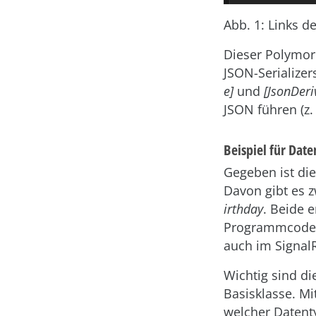
Abb. 1: Links d
Dieser Polymor
JSON-Serialize
e]
und
[JsonDeri
JSON führen (z.
Beispiel für Dat
Gegeben ist di
Davon gibt es 
irthday
. Beide 
Programmcode im
auch im SignalR
Wichtig sind d
Basisklasse. Mi
welcher Daten