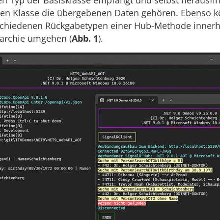
den Typ der Basisklasse empfängt und selbst herausfi
en Klasse die übergebenen Daten gehören. Ebenso k
rschiedenen Rückgabetypen einer Hub-Methode innerh
archie umgehen (
Abb. 1
).