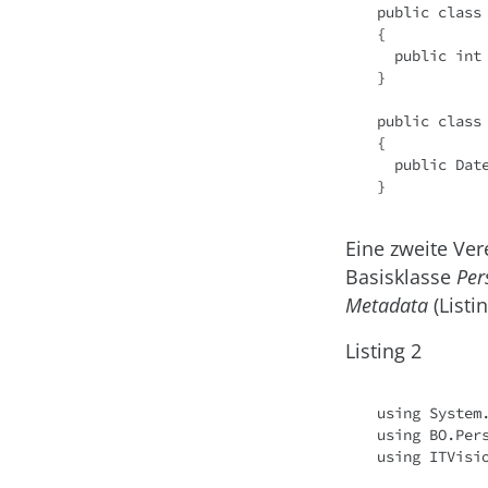
public class
{

  public int Age { get; set; }

}

public class
{

  public DateTime Birthday { get; set; }

Eine zweite Ver
Basisklasse
Pe
Metadata
(Listin
Listing 2
using System.
using BO.Pers
using ITVisio