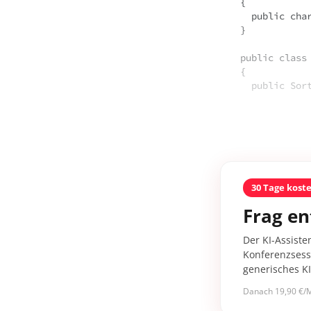
{

  public char Bekanntheitsgrad { get; set; }

}

public class 
{

  public So
30 Tage kost
Frag en
Der KI-Assiste
Konferenzsessi
generisches K
Danach 19,90 €/M