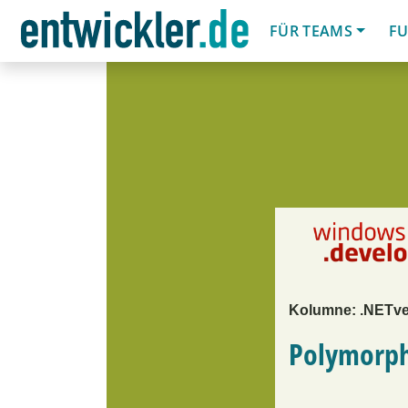
FÜR TEAMS
FU
Kolumne: .NETv
Polymorph