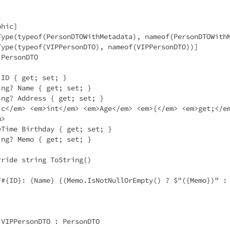


hic]

Type(typeof(PersonDTOWithMetadata), nameof(PersonDTOWithM
Type(typeof(VIPPersonDTO), nameof(VIPPersonDTO))]

PersonDTO

>

VIPPersonDTO : PersonDTO
