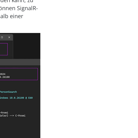
nden kann, zu
önnen SignalR-
alb einer