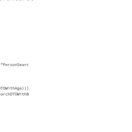
>"PersonSearc
TOWithAge))]

earchDTOWithB