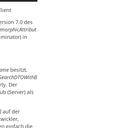
lient
rsion 7.0 des
ymorphicAttribut
iminator) in
ame
besitzt.
SearchDTOWithB
ty. Der
b (Server) als
]
auf der
wickler,
n einfach die