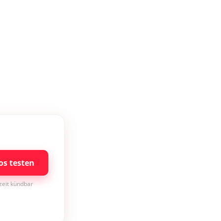
os testen
rzeit kündbar