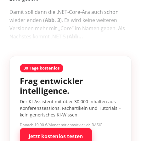
Damit soll dann die .NET-Core-Ära auch schon
wieder enden (
Abb. 3
). Es wird keine weiteren
Versionen mehr mit „Core“ im Namen geben. Als
Nächstes kommt .NET 5 (
Abb...
30 Tage kostenlos
Frag entwickler
intelligence.
Der KI-Assistent mit über 30.000 Inhalten aus
Konferenzsessions, Fachartikeln und Tutorials –
kein generisches KI-Wissen.
Danach 19,90 €/Monat mit entwickler.de BASIC
Jetzt kostenlos testen