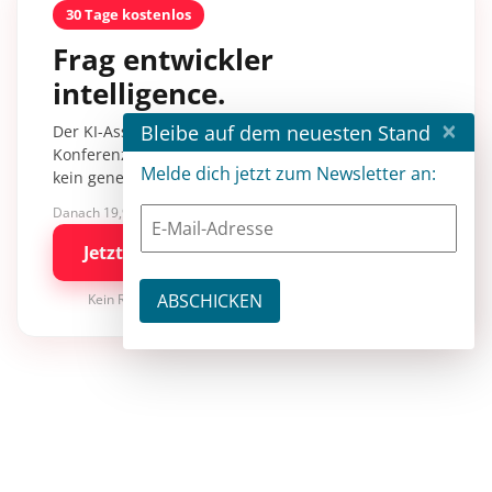
30 Tage kostenlos
Frag entwickler
intelligence.
×
Bleibe auf dem neuesten Stand
Der KI-Assistent mit über 30.000 Inhalten aus
Konferenzsessions, Fachartikeln und Tutorials –
Melde dich jetzt zum Newsletter an:
kein generisches KI-Wissen.
Danach 19,90 €/Monat mit entwickler.de BASIC
Jetzt kostenlos testen
Kein Risiko · jederzeit kündbar