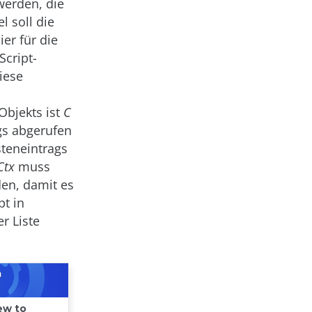
werden, die
l soll die
er für die
Script-
iese
Objekts ist
C
ags abgerufen
steneintrags
Ctx
muss
den, damit es
pt in
er Liste