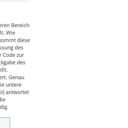
eren Bereich
lt. Wie
bekommt diese
ussung des
r Code zur
ückgabe des
llt.
ert. Genau
ie untere
st) antwortet
die
dig.