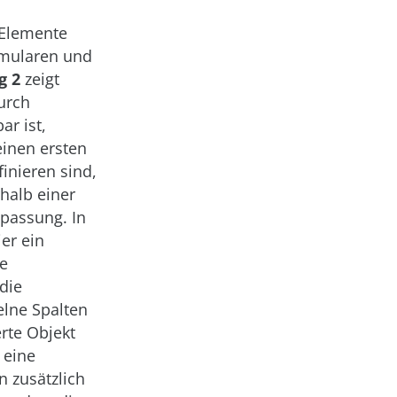
-Elemente
rmularen und
g 2
zeigt
durch
ar ist,
einen ersten
inieren sind,
rhalb einer
passung. In
ier ein
ie
die
elne Spalten
rte Objekt
 eine
n zusätzlich