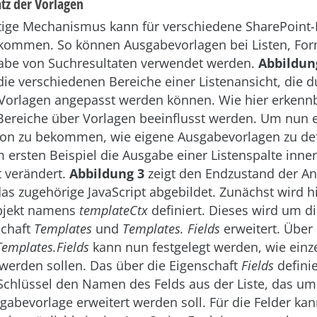
atz der Vorlagen
itige Mechanismus kann für verschiedene SharePoint
 kommen. So können Ausgabevorlagen bei Listen, Fo
gabe von Suchresultaten verwendet werden.
Abbildun
 die verschiedenen Bereiche einer Listenansicht, die 
e Vorlagen angepasst werden können. Wie hier erkennb
Bereiche über Vorlagen beeinflusst werden. Um nun 
on zu bekommen, wie eigene Ausgabevorlagen zu def
m ersten Beispiel die Ausgabe einer Listenspalte inne
t verändert.
Abbildung 3
zeigt den Endzustand der An
 das zugehörige JavaScript abgebildet. Zunächst wird h
Objekt namens
templateCtx
definiert. Dieses wird um d
schaft
Templates
und
Templates. Fields
erweitert. Über 
Templates.Fields
kann nun festgelegt werden, wie einz
erden sollen. Das über die Eigenschaft
Fields
definie
 Schlüssel den Namen des Felds aus der Liste, das um
gabevorlage erweitert werden soll. Für die Felder kan