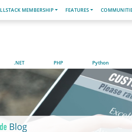
LLSTACK MEMBERSHIP
FEATURES
COMMUNITI
.NET
PHP
Python