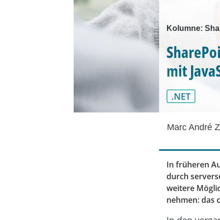
Kolumne: Shar
SharePoi
mit Java
.NET
Marc André 
In früheren 
durch servers
weitere Möglic
nehmen: das cl