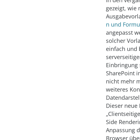
In den verg
gezeigt, wie 
Ausgabevorl
n und Formu
angepasst we
solcher Vorla
einfach und 
serverseitige
Einbringung 
SharePoint i
nicht mehr m
weiteres Kon
Datendarste
Dieser neue
„Clientseitig
Side Renderi
Anpassung d
Browser über