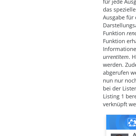
für jede Aus
das spezielle
Ausgabe für 
Darstellungs
Funktion
ren
Funktion erh
Informatione
urrentItem
. 
werden. Zude
abgerufen we
nun nur noc
bei der Liste
Listing 1 bere
verknüpft we