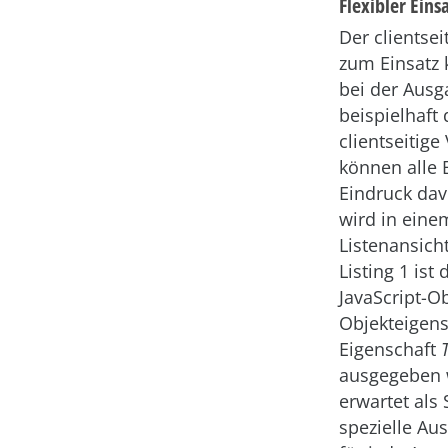
Flexibler Eins
Der clientse
zum Einsatz
bei der Aus
beispielhaft
clientseitig
können alle 
Eindruck dav
wird in eine
Listenansich
Listing 1 ist
JavaScript-
Objekteigen
Eigenschaft
ausgegeben w
erwartet als
spezielle Aus