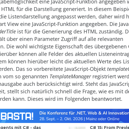
gabemöglichkeit eine JavaScript-Funktion angegeben 
 HTML für die Darstellung generiert. In diesem Beispie
die Listendarstellung angepasst werden, daher wird hi
art View eine JavaScript-Funktion angegeben. Die Java
derTitle
ist für die Generierung des HTML zuständig. D
ält über einen Parameter Zugriff auf alle relevanten
n. Die wohl wichtigste Eigenschaft des übergebenen 
Hierüber können alle Felder des aktuellen Listeneintr
m können hierüber leicht die aktuellen Werte des Li
rden. Das so vorbereitete JavaScript-Objekt
template
h vom so genannten
TemplateManager
registriert wer
nausgabe auch berücksichtigt wird. Steht das JavaScri
it, stellt sich natürlich schnell die Frage, wie es mit d
rden kann. Dieses wird im Folgenden beantwortet.