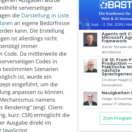
angenen Ausgaben wurde
mithilfe serverseitiger
agen die
Darstellung in Liste
laren
an eigene Bedürfnisse
rden kann. Die Erstellung
gen ist allerdings nicht
benötigt immer
n Code. Da mittlerweile die
serverseitigen Codes in
n bestimmten Szenarien
öglich ist, wurde ein
zept eingeführt, um die
llung anpassen zu können.
 Mechanismus namens
es Rendering“ (engl. Client-
ng, kurz: CSR) ermöglicht die
er Ausgabe direkt im
 JavaScript.