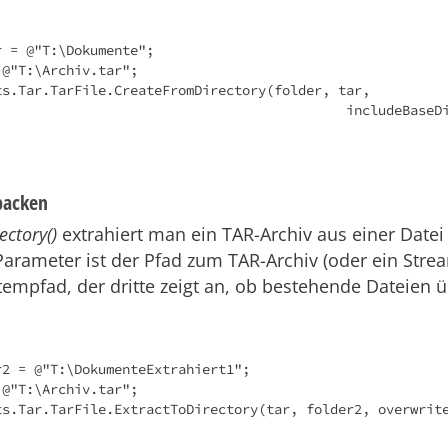
 = @"T:\Dokumente";

@"T:\Archiv.tar";

ts.Tar.TarFile.CreateFromDirectory(folder, tar, 

includeBaseDirectory: fal
packen
ectory()
extrahiert man ein TAR-Archiv aus einer Date
Parameter ist der Pfad zum TAR-Archiv (oder ein Strea
stempfad, der dritte zeigt an, ob bestehende Dateien 
2 = @"T:\DokumenteExtrahiert1";

@"T:\Archiv.tar";

ts.Tar.TarFile.ExtractToDirectory(tar, folder2, overwrit