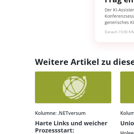
Der KI-Assiste
Konferenzsessi
generisches K
Danach 19,90 €/M
Weitere Artikel zu di
Kolumne: .NETversum
Kolum
Harte Links und weicher
Unio
Prozessstart:
Holge