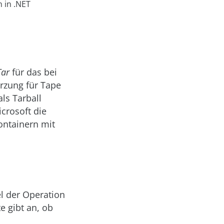
 in .NET
Tar
für das bei
ürzung für Tape
ls Tarball
crosoft die
ontainern mit
el der Operation
e gibt an, ob