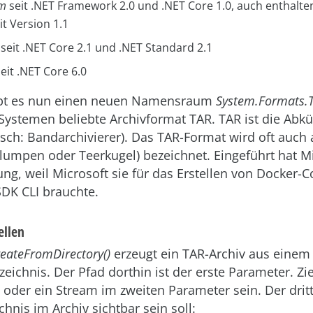
am
seit .NET Framework 2.0 und .NET Core 1.0, auch enthalten
t Version 1.1
seit .NET Core 2.1 und .NET Standard 2.1
eit .NET Core 6.0
gibt es nun einen neuen Namensraum
System.Formats.
Systemen beliebte Archivformat TAR. TAR ist die Abk
tsch: Bandarchivierer). Das TAR-Format wird oft auch a
lumpen oder Teerkugel) bezeichnet. Eingeführt hat Mi
ng, weil Microsoft sie für das Erstellen von Docker-C
SDK CLI brauchte.
ellen
eateFromDirectory()
erzeugt ein TAR-Archiv aus einem
eichnis. Der Pfad dorthin ist der erste Parameter. Zi
 oder ein Stream im zweiten Parameter sein. Der dritt
chnis im Archiv sichtbar sein soll: