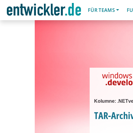
FÜR TEAMS
FU
Kolumne: .NETv
TAR-Archi