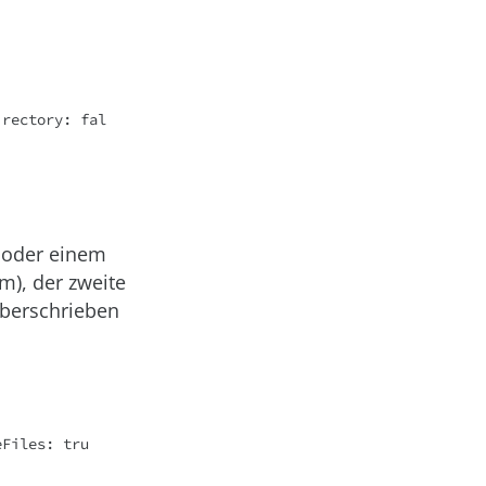
i oder einem
m), der zweite
überschrieben
eFiles: tru