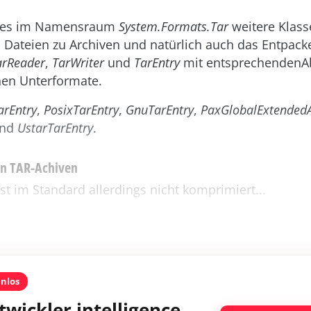
 es im Namensraum
System.Formats.Tar
weitere Klass
 Dateien zu Archiven und natürlich auch das Entpack
arReader
,
TarWriter
und
TarEntry
mit entsprechendenAb
nen Unterformate.
arEntry
,
PosixTarEntry
,
GnuTarEntry
,
PaxGlobalExtendedA
nd
UstarTarEntry
.
n TAR-Achiven
ist im Standard allerdings nicht komprimiert...
enlos
twickler intelligence.