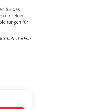
en für das
en einzelner
leitungen für
ttributesTarEntr