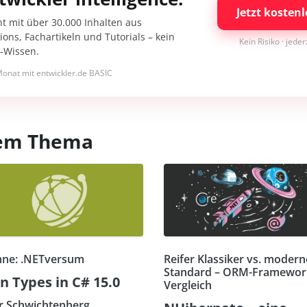
Jetzt kostenl
nt mit über 30.000 Inhalten aus
ons, Fachartikeln und Tutorials – kein
Kein Risiko · jede
I-Wissen.
onat mit entwickler.de BASIC
esem Thema
ne: .NETversum
Reifer Klassiker vs. modern
Standard – ORM-Framewor
n Types in C# 15.0
Vergleich
r Schwichtenberg