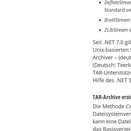
DeflateStre
Standard sei
BrotliStream
ZLibStream
s
Seit .NET 7.0 
Unix-basierten 
Archiver – (deu
(Deutsch: Teerk
TAR-Unterstützu
Hilfe des .NET 
TAR-Archive erst
Die Methode
Cr
Dateisystemverz
kann eine Datei
das Basisverzei