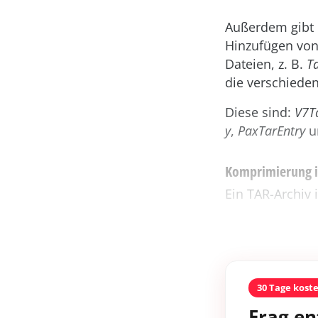
Außerdem gibt
Hinzufügen von
Dateien, z. B.
T
die verschiede
Diese sind:
V7T
y
,
PaxTarEntry
u
Komprimierung i
Ein TAR-Archiv 
30 Tage kost
Frag en