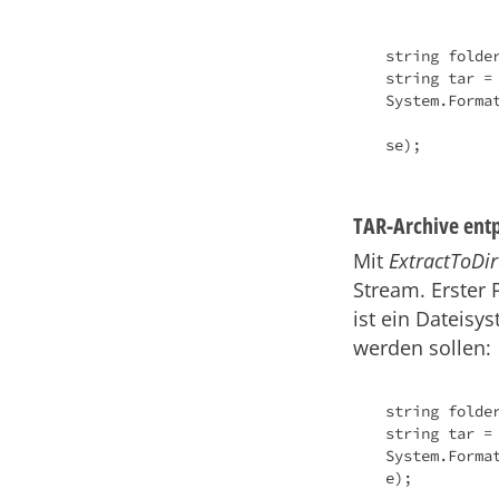
string folder
string tar = 
System.Forma
							
se);
TAR-Archive ent
Mit
ExtractToDir
Stream. Erster 
ist ein Dateisy
werden sollen:
string folder
string tar = 
System.Forma
e);