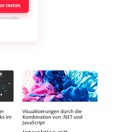
os testen
rzeit kündbar
er
Visualisierungen durch die
ks im
Kombination von .NET und
JavaScript