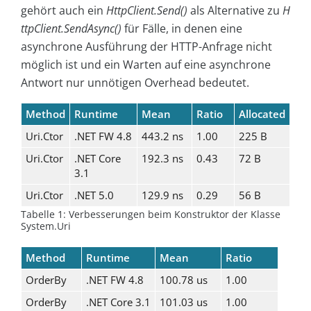
gehört auch ein
HttpClient.Send()
als Alternative zu
H
ttpClient.SendAsync()
für Fälle, in denen eine
asynchrone Ausführung der HTTP-Anfrage nicht
möglich ist und ein Warten auf eine asynchrone
Antwort nur unnötigen Overhead bedeutet.
Method
Runtime
Mean
Ratio
Allocated
Uri.Ctor
.NET FW 4.8
443.2 ns
1.00
225 B
Uri.Ctor
.NET Core
192.3 ns
0.43
72 B
3.1
Uri.Ctor
.NET 5.0
129.9 ns
0.29
56 B
Tabelle 1: Verbesserungen beim Konstruktor der Klasse
System.Uri
Method
Runtime
Mean
Ratio
OrderBy
.NET FW 4.8
100.78 us
1.00
OrderBy
.NET Core 3.1
101.03 us
1.00