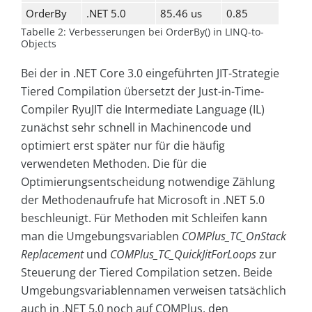
OrderBy
.NET 5.0
85.46 us
0.85
Tabelle 2: Verbesserungen bei OrderBy() in LINQ-to-
Objects
Bei der in .NET Core 3.0 eingeführten JIT-Strategie
Tiered Compilation übersetzt der Just-in-Time-
Compiler RyuJIT die Intermediate Language (IL)
zunächst sehr schnell in Machinencode und
optimiert erst später nur für die häufig
verwendeten Methoden. Die für die
Optimierungsentscheidung notwendige Zählung
der Methodenaufrufe hat Microsoft in .NET 5.0
beschleunigt. Für Methoden mit Schleifen kann
man die Umgebungsvariablen
COMPlus_TC_OnStack
Replacement
und
COMPlus_TC_QuickJitForLoops
zur
Steuerung der Tiered Compilation setzen. Beide
Umgebungsvariablennamen verweisen tatsächlich
auch in .NET 5.0 noch auf COMPlus, den