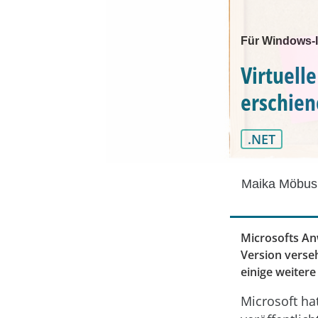
Für Windows-I
Virtuell
erschie
.NET
Maika Möbus
Microsofts An
Version verseh
einige weitere
Microsoft hat