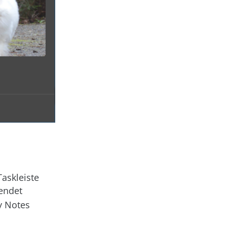
askleiste
endet
y Notes