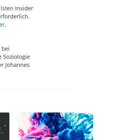
lsten Insider
rforderlich.
er
.
 bei
e Soziologie
er Johannes