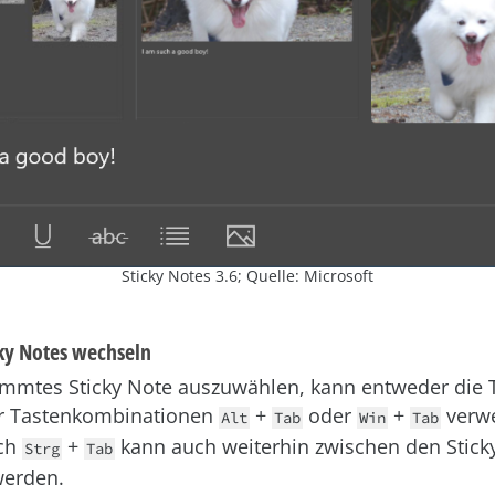
Sticky Notes 3.6; Quelle: Microsoft
ky Notes wechseln
mmtes Sticky Note auszuwählen, kann entweder die T
er Tastenkombinationen
+
oder
+
verw
Alt
Tab
Win
Tab
rch
+
kann auch weiterhin zwischen den Stick
Strg
Tab
werden.