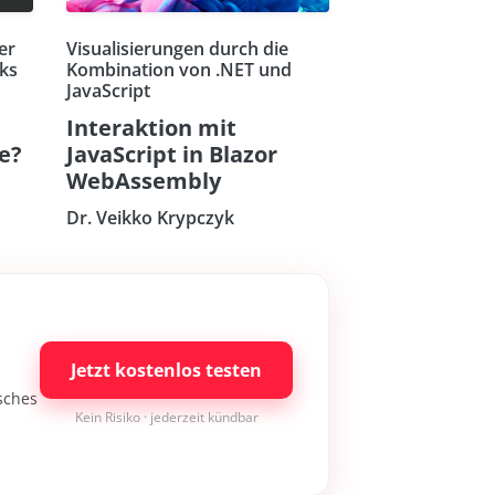
er
Visualisierungen durch die
ks
Kombination von .NET und
JavaScript
Interaktion mit
re?
JavaScript in Blazor
WebAssembly
Dr. Veikko Krypczyk
Jetzt kostenlos testen
isches
Kein Risiko · jederzeit kündbar