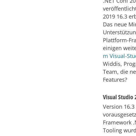
.NET Conf 20
veröffentlich
2019 16.3 erb
Das neue Min
Unterstützun
Plattform-Fr
einigen wei
m Visual-Stu
Widdis, Pro
Team, die ne
Features?
Visual Studio 
Version 16.3
vorausgesetz
Framework .N
Tooling wurd