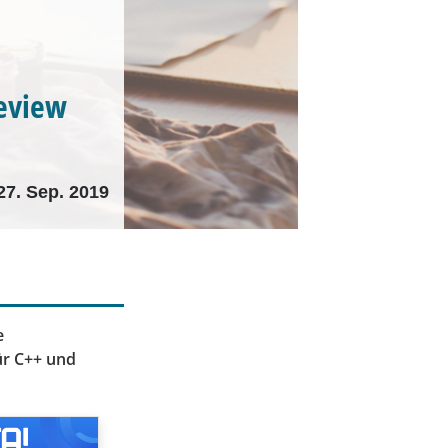
review
27. Sep. 2019
e
ür C++ und