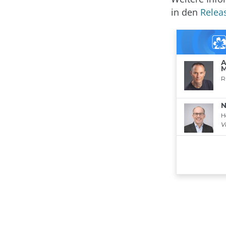
in den
Relea