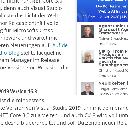
19 nicht nur .NET Core 3.0
t, denn auch Visual Studio
lickte das Licht der Welt.
or Release enthält volle
g für Microsofts Cross-
amework und wartet mit
teren Neuerungen auf.
Auf de
dio-Blog
stellte Jacqueline
gram Manager im Release
ue Version vor. Was sind die
2019 Version 16.3
 ist die mindestens
te Version von Visual Studio 2019, um mit dem bra
ET Core 3.0 zu arbeiten, und auch C# 8 wird voll unte
e deshalb überarbeitet und soll Dutzende neuer Refa