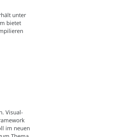
hält unter
m bietet
mpilieren
n. Visual-
-Framework
oll im neuen
zum Thema