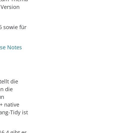
 Version
6 sowie für
ase Notes
ellt die
n die
un
+ native
ng-Tidy ist
6.4 gibt es