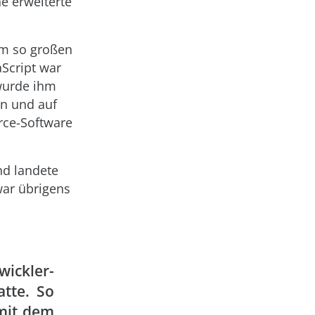
e erweiterte
em so großen
aScript war
 wurde ihm
en und auf
rce-Software
nd landete
 war übrigens
wickler-
tte. So
mit dem