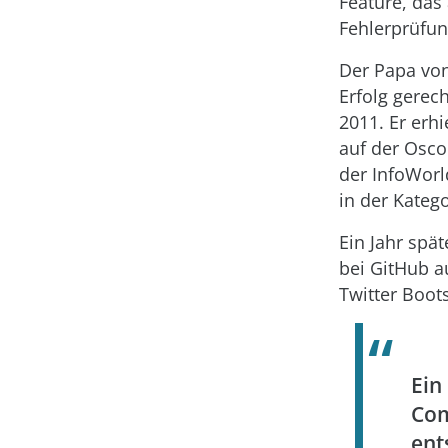
Feature, das
Fehlerprüfung
Der Papa von
Erfolg gerech
2011. Er erh
auf der Osco
der InfoWorl
in der Katego
Ein Jahr spä
bei GitHub au
Twitter Boot
Ein
Com
ent