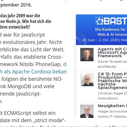
eptember 2016.
das Jahr 2009 war die
n Node.js. Wie hat sich die
tdem entwickelt?
 war für JavaScript
 evolutionäres Jahr. Nicht
rblickte das Licht der Welt,
falls das etablierte Cross-
amework Nitobi PhoneGap,
d
h als Apache Cordova bekan
f folgten die berühmte NO-
nk MongoDB und viele
nende JavaScript-
n.
t ECMAScript selbst ein
date mit dem „strict mode“-