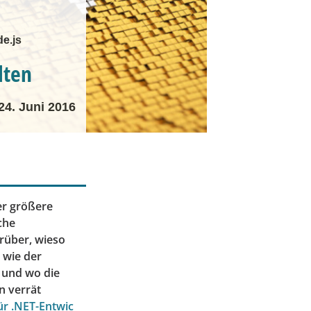
e.js
lten
24. Juni 2016
er größere
che
rüber, wieso
 wie der
t und wo die
n verrät
für .NET-Entwic