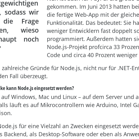
tgewichtigen
gekommen. Im Juni 2013 hatten b
, sodass wir
die fertige Web-App mit der gleich
 die Frage
Funktionalität. Das bedeutet: Sie h
lten, wieso
weniger Entwicklern fast doppelt s
haupt noch
programmiert. Außerdem hatten si
Node.js-Projekt profcirca 33 Proze
?
Code und circa 40 Prozent weniger
 zahlreiche Gründe für Node.js, nicht nur für .NET-En
den Fall überzeugt.
ke kann Node.js eingesetzt werden?
t auf Windows, Mac und Linux – auf dem Server und 
alls läuft es auf Mikrocontrollern wie Arduino, Intel G
ison.
ode.js für eine Vielzahl an Zwecken eingesetzt werde
as Backend, als Desktop-Software oder eben als Anwe