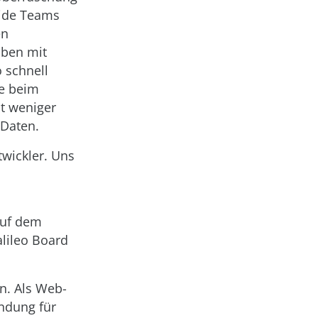
eide Teams
en
aben mit
o schnell
e beim
nt weniger
 Daten.
twickler. Uns
auf dem
alileo Board
n. Als Web-
ndung für