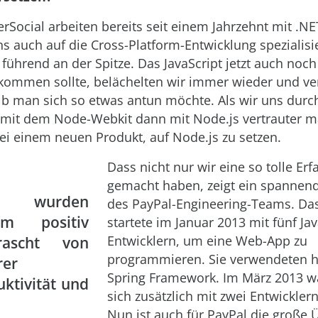
erSocial arbeiten bereits seit einem Jahrzehnt mit .N
s auch auf die Cross-Platform-Entwicklung spezialisie
t führend an der Spitze. Das JavaScript jetzt auch noch
kommen sollte, belächelten wir immer wieder und v
lb man sich so etwas antun möchte. Als wir uns durc
 mit dem Node-Webkit dann mit Node.js vertrauter m
ei einem neuen Produkt, auf Node.js zu setzen.
Dass nicht nur wir eine so tolle Er
gemacht haben, zeigt ein spannende
r wurden
des PayPal-Engineering-Teams. D
em positiv
startete im Januar 2013 mit fünf Jav
Entwicklern, um eine Web-App zu
rascht von
programmieren. Sie verwendeten h
rer
Spring Framework. Im März 2013 w
ktivität und
sich zusätzlich mit zwei Entwickler
Nun ist auch für PayPal die große