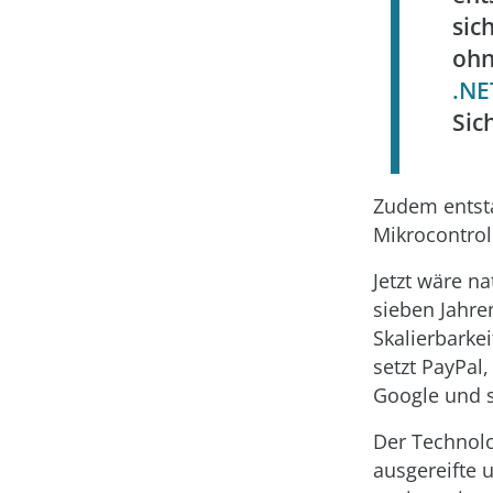
sic
ohn
.NE
Sic
Zudem entst
Mikrocontrol
Jetzt wäre na
sieben Jahre
Skalierbarke
setzt PayPal
Google und s
Der Technolo
ausgereifte 