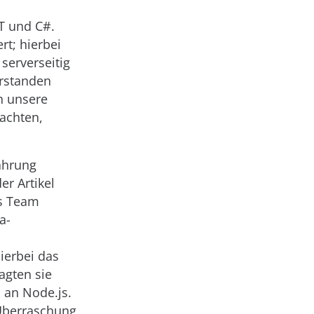
ET und C#.
rt; hierbei
 serverseitig
erstanden
h unsere
achten,
fahrung
r Artikel
as Team
a-
ierbei das
agten sie
n an Node.js.
 Überraschung