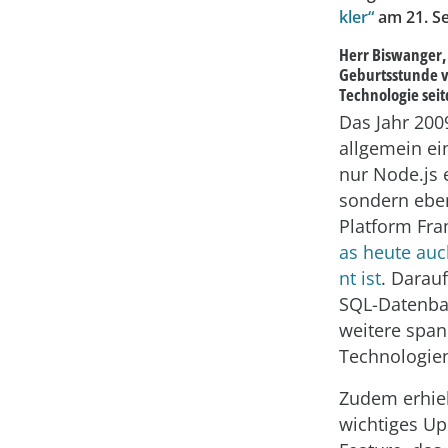
kler“
am 21. S
Herr Biswanger, 
Geburtsstunde vo
Technologie sei
Das Jahr 2009
allgemein ein
nur Node.js e
sondern eben
Platform Fr
as heute auc
nt ist
. Darau
SQL-Datenba
weitere span
Technologie
Zudem erhiel
wichtiges Up