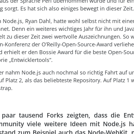
 aus der Sprache Perl übernommen wurde und für ein
 sorgt. Es hat sich also einiges bewegt in dieser Zeit.
 Node.js, Ryan Dahl, hatte wohl selbst nicht mit ein
net. Denn ein weiteres wichtiges Jahr für ihn und Jav
ielt zu dieser Zeit zwei wertvolle Auszeichnungen. So
n-Konferenz der O’Reilly-Open-Source-Award verlieh
d erhielt er den Bossie Award für die beste Open-Sou
rie „Entwicklertools“.
ter nahm Node.js auch nochmal so richtig Fahrt auf u
f Platz 2, als das beliebteste Repository. Auf Platz 1
strap.
 paar tausend Forks zeigten, dass die Ent
munity viele weitere Ideen mit Node.js ha
stand zum Beispiel auch das Node-WebKit, 