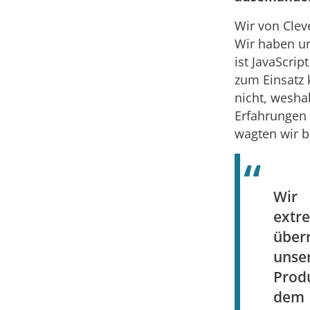
Wir von Clev
Wir haben un
ist JavaScrip
zum Einsatz 
nicht, wesha
Erfahrungen
wagten wir b
Wi
extr
über
unse
Produ
dem