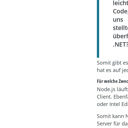
leich
Code
uns
stel
über
.NET
Somit gibt es
hat es auf je
Für welche Zwec
Node.js läuf
Client. Ebenf
oder Intel Ed
Somit kann N
Server für d