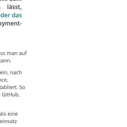
 lässt,
der das
loyment-
ass man auf
kann.
Nein, nach
nce,
abliert. So
, GitHub,
als eine
einsatz