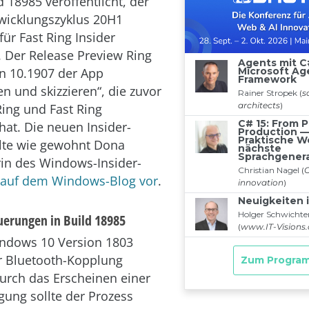
 18985 veröffentlicht, der
wicklungszyklus 20H1
ür Fast Ring Insider
t. Der Release Preview Ring
on 10.1907 der App
n und skizzieren“, die zuvor
ing und Fast Ring
hat. Die neuen Insider-
llte wie gewohnt Dona
erin des Windows-Insider-
auf dem Windows-Blog vor
.
erungen in Build 18985
indows 10 Version 1803
r Bluetooth-Kopplung
Durch das Erscheinen einer
gung sollte der Prozess