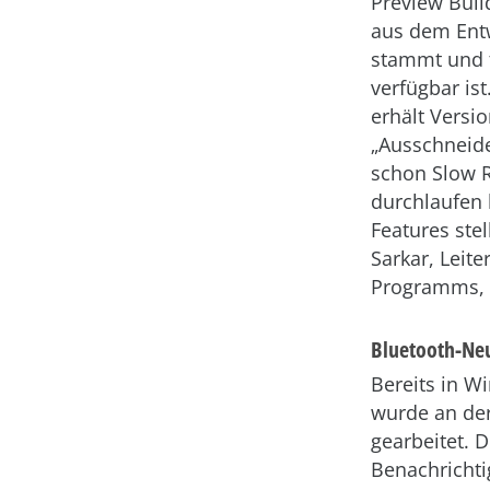
Preview Build
aus dem Ent
stammt und f
verfügbar is
erhält Versi
„Ausschneide
schon Slow R
durchlaufen 
Features ste
Sarkar, Leit
Programms,
Bluetooth-Neu
Bereits in W
wurde an de
gearbeitet. 
Benachrichti