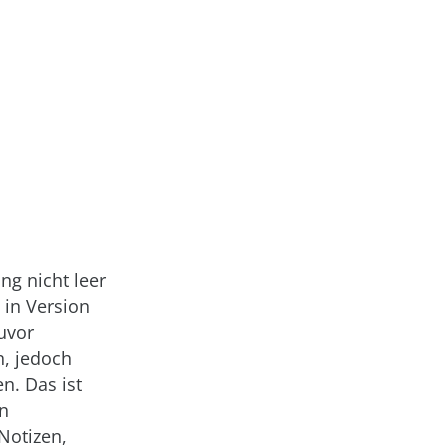
ng nicht leer
 in Version
uvor
, jedoch
n. Das ist
in
Notizen,