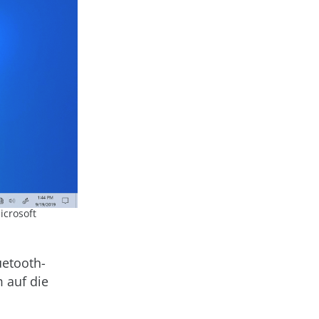
icrosoft
uetooth-
m auf die