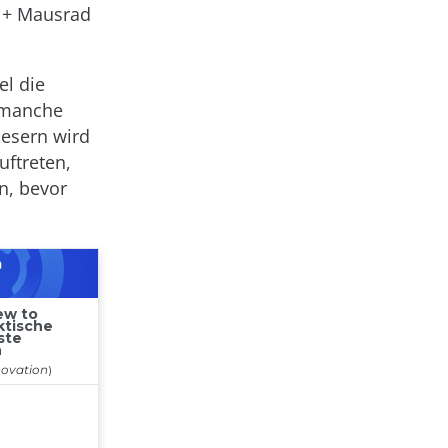
+ Mausrad
el die
 manche
lesern wird
uftreten,
n, bevor