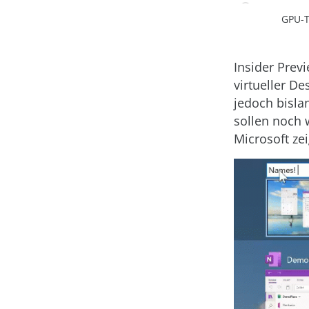
GPU-T
Insider Prev
virtueller De
jedoch bisla
sollen noch 
Microsoft ze