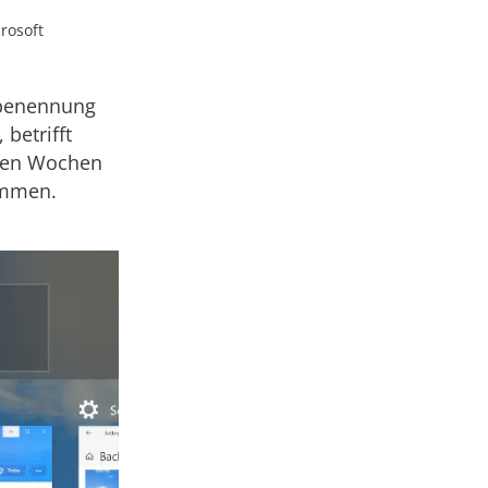
rosoft
mbenennung
 betrifft
sten Wochen
ommen.