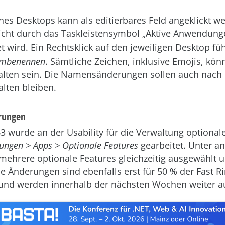
es Desktops kann als editierbares Feld angeklickt w
icht durch das Taskleistensymbol „Aktive Anwendun
t wird. Ein Rechtsklick auf den jeweiligen Desktop füh
mbenennen
. Sämtliche Zeichen, inklusive Emojis, kö
lten sein. Die Namensänderungen sollen auch nach
alten bleiben.
rungen
63 wurde an der Usability für die Verwaltung optional
lungen > Apps > Optionale Features
gearbeitet. Unter 
ehrere optionale Features gleichzeitig ausgewählt un
e Änderungen sind ebenfalls erst für 50 % der Fast Ri
und werden innerhalb der nächsten Wochen weiter au