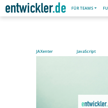
FÜR TEAMS
FU
JAXenter
JavaScript