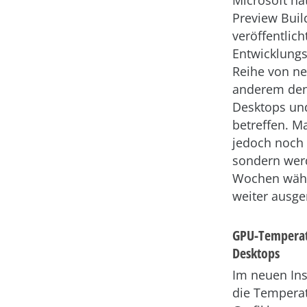
Microsoft ha
Preview Build
veröffentlic
Entwicklungs
Reihe von ne
anderem den
Desktops und
betreffen. 
jedoch noch n
sondern wer
Wochen währ
weiter ausger
GPU-Temperatu
Desktops
Im neuen Ins
die Temperat