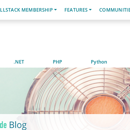
LLSTACK MEMBERSHIP
FEATURES
COMMUNITI
.NET
PHP
Python