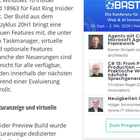
t Windows 10 Insider
 18963 für Fast Ring Insider
ht. Der Build aus dem
zyklus 20H1 bringt eine
uen Features mit, die unter
 Taskmanager, virtuelle
 optionale Features
Manche der Neuerungen sind
icht für alle verfügbar,
den innerhalb der nächsten
end einer Evaluierung
ollt.
ranzeige und virtuelle
ider Preview Build wurde
uranzeige dedizierter