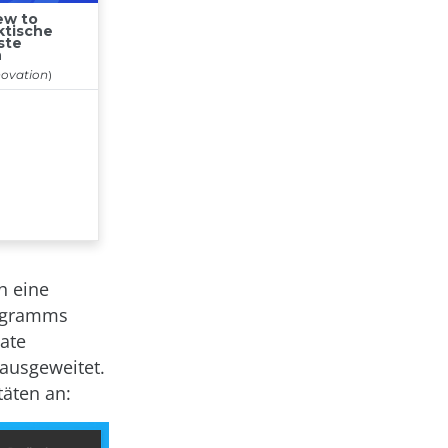
h eine
rogramms
ate
ausgeweitet.
täten an: