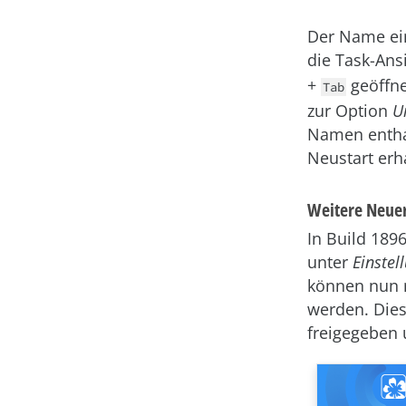
Der Name ein
die Task-Ans
+
geöffne
Tab
zur Option
U
Namen entha
Neustart erh
Weitere Neue
In Build 189
unter
Einstel
können nun m
werden. Dies
freigegeben 