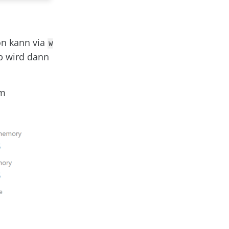
on kann via
W
b wird dann
im