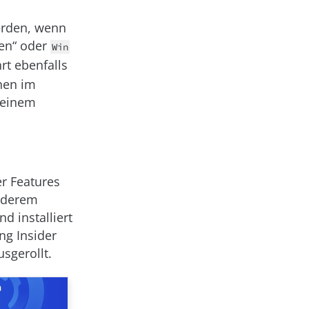
erden, wenn
gen“ oder
Win
rt ebenfalls
nnen im
 einem
er Features
anderem
d installiert
ng Insider
sgerollt.