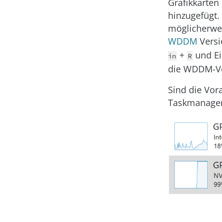
Grafikkarte
hinzugefügt.
möglicherwei
WDDM
Versi
+
und E
in
R
die WDDM-Ve
Sind die Vor
Taskmanager 