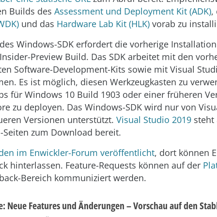
en Builds des
Assessment und Deployment Kit (ADK)
,
(WDK)
und das
Hardware Lab Kit (HLK)
vorab zu install
 des Windows-SDK erfordert die vorherige Installation
nsider-Preview Build. Das SDK arbeitet mit den vorh
hten Software-Development-Kits sowie mit Visual Stu
en. Es ist möglich, diesen Werkzeugkasten zu verw
ps für Windows 10 Build 1903 oder einer früheren Ve
ore zu deployen. Das Windows-SDK wird nur von Visu
eren Versionen unterstützt.
Visual Studio 2019
steht
o-Seiten zum Download bereit.
en im Enwickler-Forum veröffentlicht
, dort können E
k hinterlassen. Feature-Requests können auf der
Pla
back-Bereich kommuniziert werden.
: Neue Features und Änderungen – Vorschau auf den Stab