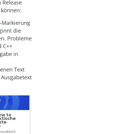
n Release
n können:
e-Markierung
ginnt die
sen. Probleme
d C++
ngabe in
benen Text
t Ausgabetext