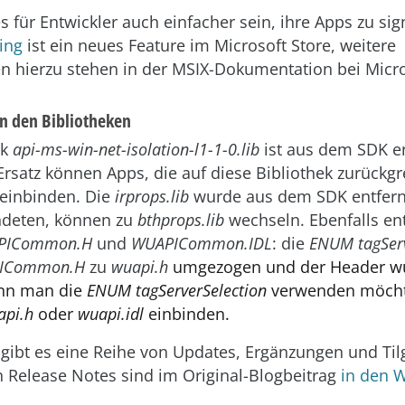
es für Entwickler auch einfacher sein, ihre Apps zu si
ing
ist ein neues Feature im Microsoft Store, weitere
n hierzu stehen in der MSIX-Dokumentation bei Micro
n den Bibliotheken
ek
api-ms-win-net-isolation-l1-1-0.lib
ist aus dem SDK en
Ersatz können Apps, die auf diese Bibliothek zurückgr
einbinden. Die
irprops.lib
wurde aus dem SDK entfernt
ndeten, können zu
bthprops.lib
wechseln. Ebenfalls ent
PICommon.H
und
WUAPICommon.IDL
: die
ENUM tagServ
ICommon.H
zu
wuapi.h
umgezogen und der Header w
enn man die
ENUM tagServerSelection
verwenden möcht
api.h
oder
wuapi.idl
einbinden.
 gibt es eine Reihe von Updates, Ergänzungen und Ti
n Release Notes sind im Original-Blogbeitrag
in den 