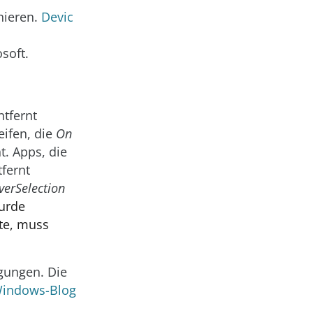
gnieren.
Devic
soft.
tfernt
eifen, die
On
. Apps, die
fernt
erSelection
urde
e, muss
lgungen. Die
Windows-Blog