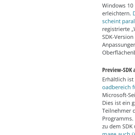
Windows 10 I
erleichtern.
scheint paral
registrierte
SDK-Version 
Anpassungen
Oberflächenb
Preview-SDK a
Erhältlich ist
oadbereich f
Microsoft-Se
Dies ist ein 
Teilnehmer 
Programms. 
zu dem SDK ü
mage auch üb