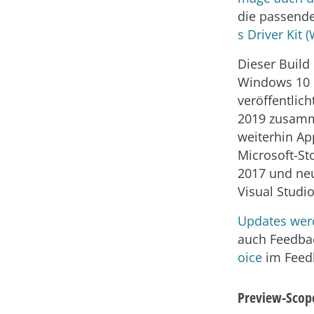
die passend
s Driver Kit 
Dieser Build
Windows 10 I
veröffentlic
2019 zusamm
weiterhin Ap
Microsoft-St
2017 und neu
Visual Studi
Updates werd
auch Feedbac
oice
im Feed
Preview-Scope