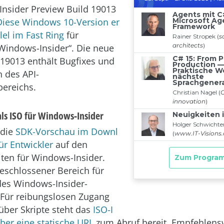
nsider Preview Build 19013
Diese Windows 10-Version er
lel im Fast Ring
für
 „Windows-Insider“. Die neue
19013 enthält Bugfixes und
 des API-
ereichs.
ls ISO für Windows-Insider
 die
SDK-Vorschau im Downl
ür Entwickler
auf den
iten für Windows-Insider.
geschlossener Bereich für
des Windows-Insider-
Für reibungslosen Zugang
ber Skripte steht das
ISO-I
er eine statische URL
zum Abruf bereit. Empfehlenswe