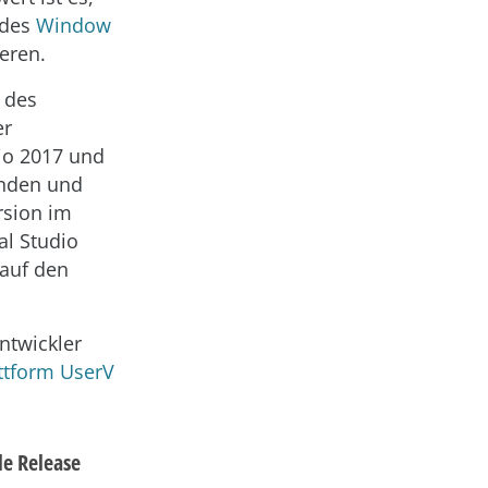
 des
Window
ieren.
 des
er
dio 2017 und
enden und
rsion im
al Studio
 auf den
ntwickler
ttform UserV
le Release