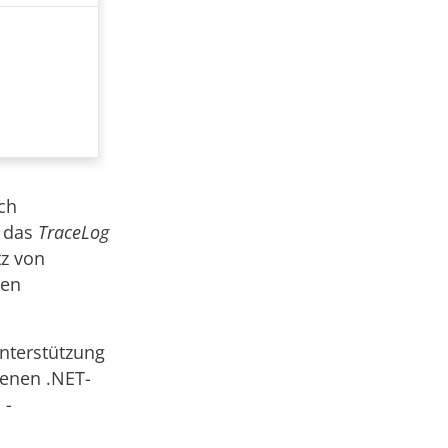
ch
t das
TraceLog
tz von
hen
nterstützung
genen .NET-
 -