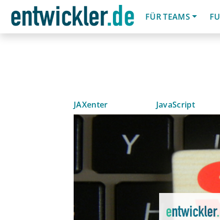
FÜR TEAMS
FU
JAXenter
JavaScript