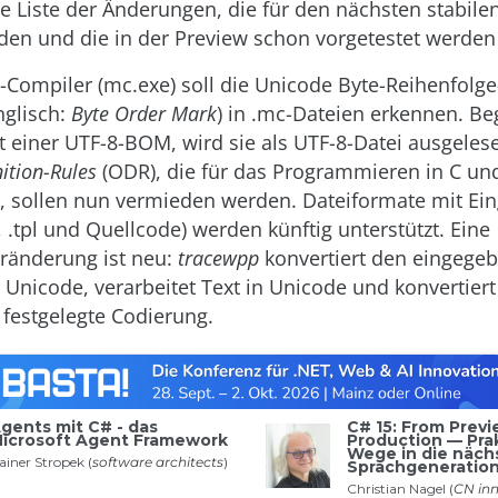
ine Liste der Änderungen, die für den nächsten stabile
den und die in der Preview schon vorgetestet werde
Compiler (mc.exe) soll die Unicode Byte-Reihenfolg
nglisch:
Byte Order Mark
) in .mc-Dateien erkennen. Be
t einer UTF-8-BOM, wird sie als UTF-8-Datei ausgele
ition-Rules
(ODR), die für das Programmieren in C un
d, sollen nun vermieden werden. Dateiformate mit Ei
, .tpl und Quellcode) werden künftig unterstützt. Eine
ränderung ist neu:
tracewpp
konvertiert den eingege
in Unicode, verarbeitet Text in Unicode und konvertier
 festgelegte Codierung.