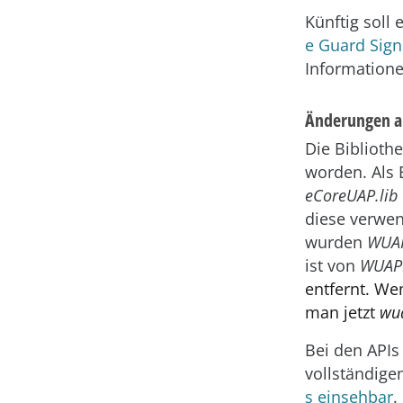
Künftig soll 
e Guard Sign
Informatione
Änderungen a
Die Biblioth
worden. Als 
eCoreUAP.lib
diese verwe
wurden
WUA
ist von
WUAP
entfernt. W
man jetzt
wu
Bei den APIs
vollständige
s einsehbar
.