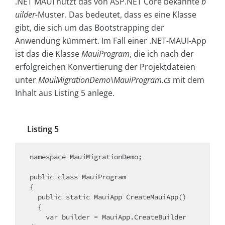
.NET MAUI nutzt das von ASP.NET Core bekannte
b
uilder-
Muster. Das bedeutet, dass es eine Klasse
gibt, die sich um das Bootstrapping der
Anwendung kümmert. Im Fall einer .NET-MAUI-App
ist das die Klasse
MauiProgram
, die ich nach der
erfolgreichen Konvertierung der Projektdateien
unter
MauiMigrationDemo\MauiProgram.cs
mit dem
Inhalt aus Listing 5 anlege.
Listing 5
namespace MauiMigrationDemo;

public class MauiProgram

{

  public static MauiApp CreateMauiApp()

  {

    var builder = MauiApp.CreateBuilder