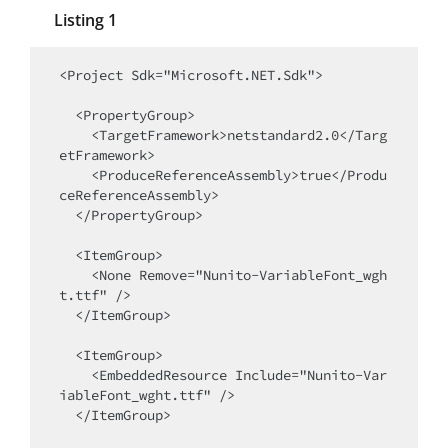
Listing 1
<Project Sdk="Microsoft.NET.Sdk">

  <PropertyGroup>

    <TargetFramework>netstandard2.0</Targ
etFramework>

    <ProduceReferenceAssembly>true</Produ
ceReferenceAssembly>

  </PropertyGroup>

  <ItemGroup>

    <None Remove="Nunito-VariableFont_wgh
t.ttf" />

  </ItemGroup>

  <ItemGroup>

    <EmbeddedResource Include="Nunito-Var
iableFont_wght.ttf" />

  </ItemGroup>
