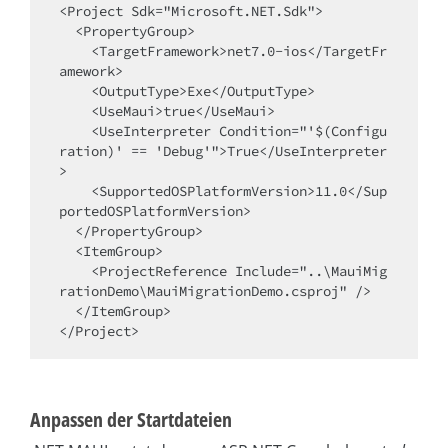
<Project Sdk="Microsoft.NET.Sdk">

  <PropertyGroup>

    <TargetFramework>net7.0-ios</TargetFr
amework>

    <OutputType>Exe</OutputType>

    <UseMaui>true</UseMaui>

    <UseInterpreter Condition="'$(Configu
ration)' == 'Debug'">True</UseInterpreter
>

    <SupportedOSPlatformVersion>11.0</Sup
portedOSPlatformVersion>

  </PropertyGroup>

  <ItemGroup>

    <ProjectReference Include="..\MauiMig
rationDemo\MauiMigrationDemo.csproj" />

  </ItemGroup>

</Project>
Anpassen der Startdateien