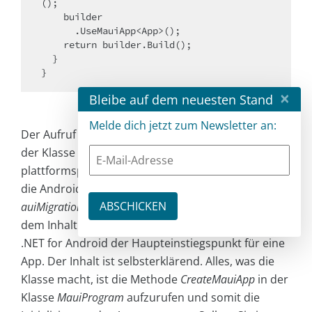
();

    builder

      .UseMauiApp<App>();

    return builder.Build();

  }

}
×
Bleibe auf dem neuesten Stand
Melde dich jetzt zum Newsletter an:
Der Aufruf der statischen Methode
CreateMauiApp
der Klasse
MauiProgram
muss aus den
plattformspezifischen Startprojekten erfolgen. Für
die Android-Anwendung lege ich dazu die Klasse
M
auiMigrationDemo.Android\MainApplication.cs
mit
dem Inhalt aus Listing 6 an. Diese Klasse ist unter
.NET for Android der Haupteinstiegspunkt für eine
App. Der Inhalt ist selbsterklärend. Alles, was die
Klasse macht, ist die Methode
CreateMauiApp
in der
Klasse
MauiProgram
aufzurufen und somit die