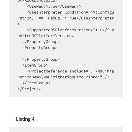
d</RootNamespace>

    <UseMaui>true</UseMaui>

    <UseInterpreter Condition="'$(Configu
ration)' == 'Debug'">True</UseInterpreter
>

    <SupportedOSPlatformVersion>21.0</Sup
portedOSPlatformVersion>

  </PropertyGroup>

  <PropertyGroup>

  </PropertyGroup>

  <ItemGroup>

    <ProjectReference Include="..\MauiMig
rationDemo\MauiMigrationDemo.csproj" />

  </ItemGroup>

</Project>
Listing 4