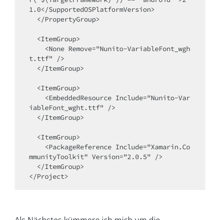
1.0</SupportedOSPlatformVersion>

  </PropertyGroup>

  <ItemGroup>

    <None Remove="Nunito-VariableFont_wgh
t.ttf" />

  </ItemGroup>

  <ItemGroup>

    <EmbeddedResource Include="Nunito-Var
iableFont_wght.ttf" />

  </ItemGroup>

  <ItemGroup>

    <PackageReference Include="Xamarin.Co
mmunityToolkit" Version="2.0.5" />

  </ItemGroup>

</Project>
Als Nächstes kümmere ich mich um die