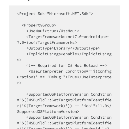
<Project Sdk="Microsoft.NET.Sdk">

  <PropertyGroup>

    <UseMaui>true</UseMaui>

    <TargetFrameworks>net7.0-android;net
7.0-ios</TargetFrameworks>

    <OutputType>Library</OutputType>

    <ImplicitUsings>enable</ImplicitUsing
s>

    <!-- Required for C# Hot Reload -->

     <UseInterpreter Condition="'$(Config
uration)' == 'Debug'">True</UseInterprete
r>

    <SupportedOSPlatformVersion Condition
="$([MSBuild]::GetTargetPlatformIdentifie
r('$(TargetFramework)')) == 'ios'">11.0</
SupportedOSPlatformVersion>

    <SupportedOSPlatformVersion Condition
="$([MSBuild]::GetTargetPlatformIdentifie
r('$(TargetFramework)')) == 'android'">2