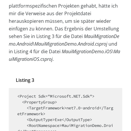
plattformspezifischen Projekten gehabt, hätte ich
mir die Verweise aus der Projektdatei
herauskopieren müssen, um sie später wieder
einfügen zu können. Das Ergebnis der Umstellung
sehen Sie in Listing 3 für die Datei
MauiMigrationDe
mo.Android\MauiMigrationDemo.Android.csproj
und
in Listing 4 für die Datei
MauiMigrationDemo.iOS\Ma
uiMigrationiOS.csproj
.
Listing 3
<Project Sdk="Microsoft.NET.Sdk">

  <PropertyGroup>

    <TargetFramework>net7.0-android</Targ
etFramework>

    <OutputType>Exe</OutputType>

    <RootNamespace>MauiMigrationDemo.Droi