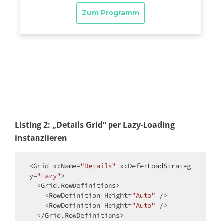
Listing 2: „Details Grid“ per Lazy-Loading
instanziieren
<Grid x:Name=
"Details"
 x:DeferLoadStrateg
y=
"Lazy"
>

<
Grid.RowDefinitions
>
<
RowDefinition
Height
=
"Auto"
 />
<
RowDefinition
Height
=
"Auto"
 />
</
Grid.RowDefinitions
>