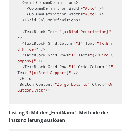
<
Grid.ColumnDefinitions
>
<
ColumnDefinition
Width
=
"Auto"
 />
<
ColumnDefinition
Width
=
"Auto"
 />
</
Grid.ColumnDefinitions
>
<
TextBlock
Text
=
"{x:Bind Description}"
/>
<
TextBlock
Grid.Column
=
"1"
Text
=
"{x:Bin
d Price}"
 />
<
TextBlock
Grid.Row
=
"1"
Text
=
"{x:Bind C
ompany}"
 />
<
TextBlock
Grid.Row
=
"1"
Grid.Column
=
"1"
Text
=
"{x:Bind Support}"
 />
<
Button
Content
=
"Zeige Details"
Click
=
"On
ButtonClick"
/>
Listing 3: Mit der „FindName“-Methode die
Instanziierung auslösen