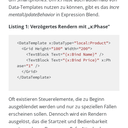
Data-Templates nutzen zu können, gibt es das
Incre
mentalUpdateBehavior
in Expression Blend.
Listing 1: Verzögertes Rendern mit „x:Phase“
<DataTemplate x:DataType=
"local:Product"
>

<
Grid
Height
=
"100"
Width
=
"200"
>
<
TextBlock
Text
=
"{x:Bind Name}"
 />
<
TextBlock
Text
=
"{x:Bind Price}"
x:Ph
ase
=
"1"
 />
</
Grid
>
</DataTemplate>

Oft existieren Steuerelemente, die zu Beginn
ausgeblendet werden und nur zu speziellen Fällen
erscheinen sollen. Dennoch wird ein Rendern
ausgelöst, das die Startzeit und Bedienbarkeit