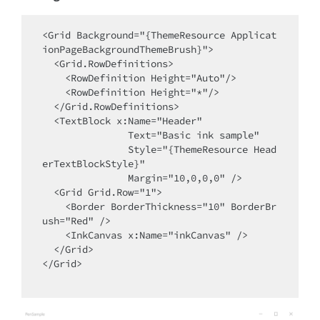
<Grid Background="{ThemeResource Applicat
ionPageBackgroundThemeBrush}">

  <Grid.RowDefinitions>

    <RowDefinition Height="Auto"/>

    <RowDefinition Height="*"/>

  </Grid.RowDefinitions>

  <TextBlock x:Name="Header"

               Text="Basic ink sample"

               Style="{ThemeResource Head
erTextBlockStyle}"

               Margin="10,0,0,0" />

  <Grid Grid.Row="1">

    <Border BorderThickness="10" BorderBr
ush="Red" />

    <InkCanvas x:Name="inkCanvas" />

  </Grid>

</Grid>
