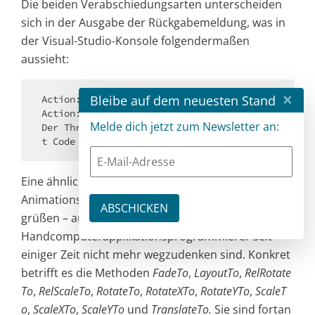
Die beiden Verabschiedungsarten unterscheiden
sich in der Ausgabe der Rückgabemeldung, was in
der Visual-Studio-Konsole folgendermaßen
aussieht:
×
Bleibe auf dem neuesten Stand
Action:

Action: Maul halten

Melde dich jetzt zum Newsletter an:
Der Thread '.NET TP Worker' (6484) hat mi
Eine ähnliche Änderung findet sich im Bereich der
Animationsmethoden, die – iPhone und Co. lassen
grüßen – aus der Welt der
Handcomputerapplikationsprogrammierer seit
einiger Zeit nicht mehr wegzudenken sind. Konkret
betrifft es die Methoden
FadeTo
,
LayoutTo
,
RelRotate
To
,
RelScaleTo
,
RotateTo
,
RotateXTo
,
RotateYTo
,
ScaleT
o
,
ScaleXTo
,
ScaleYTo
und
TranslateTo.
Sie sind fortan