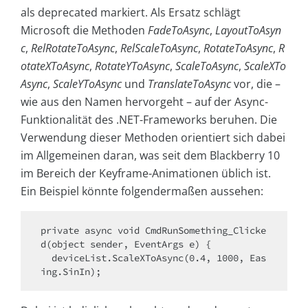
als deprecated markiert. Als Ersatz schlägt
Microsoft die Methoden
FadeToAsync
,
LayoutToAsyn
c
,
RelRotateToAsync
,
RelScaleToAsync
,
RotateToAsync
,
R
otateXToAsync
,
RotateYToAsync
,
ScaleToAsync
,
ScaleXTo
Async
,
ScaleYToAsync
und
TranslateToAsync
vor, die –
wie aus den Namen hervorgeht – auf der Async-
Funktionalität des .NET-Frameworks beruhen. Die
Verwendung dieser Methoden orientiert sich dabei
im Allgemeinen daran, was seit dem Blackberry 10
im Bereich der Keyframe-Animationen üblich ist.
Ein Beispiel könnte folgendermaßen aussehen:
private async void CmdRunSomething_Clicke
d(object sender, EventArgs e) {

  deviceList.ScaleXToAsync(0.4, 1000, Eas