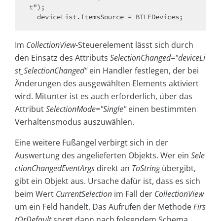
t");

Im
CollectionView
-Steuerelement lässt sich durch
den Einsatz des Attributs
SelectionChanged="deviceLi
st_SelectionChanged"
ein Handler festlegen, der bei
Änderungen des ausgewählten Elements aktiviert
wird. Mitunter ist es auch erforderlich, über das
Attribut
SelectionMode="Single"
einen bestimmten
Verhaltensmodus auszuwählen.
Eine weitere Fußangel verbirgt sich in der
Auswertung des angelieferten Objekts. Wer ein
Sele
ctionChangedEventArgs
direkt an
ToString
übergibt,
gibt ein Objekt aus. Ursache dafür ist, dass es sich
beim Wert
CurrentSelection
im Fall der
CollectionView
um ein Feld handelt. Das Aufrufen der Methode
Firs
tOrDefault
sorgt dann nach folgendem Schema