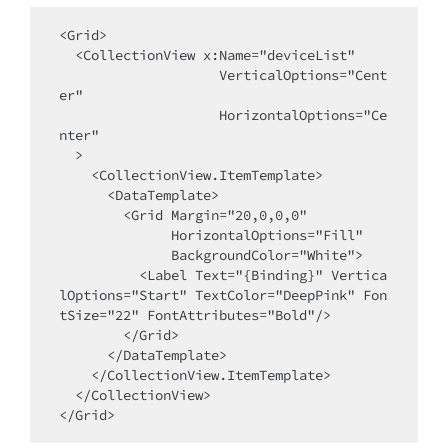
<Grid>

  <CollectionView x:Name="deviceList"

                    VerticalOptions="Cent
er"

                    HorizontalOptions="Ce
nter"

  >

    <CollectionView.ItemTemplate>

      <DataTemplate>

        <Grid Margin="20,0,0,0"

              HorizontalOptions="Fill"

              BackgroundColor="White">

          <Label Text="{Binding}" Vertica
lOptions="Start" TextColor="DeepPink" Fon
tSize="22" FontAttributes="Bold"/>

        </Grid>

      </DataTemplate>

    </CollectionView.ItemTemplate>

  </CollectionView>
