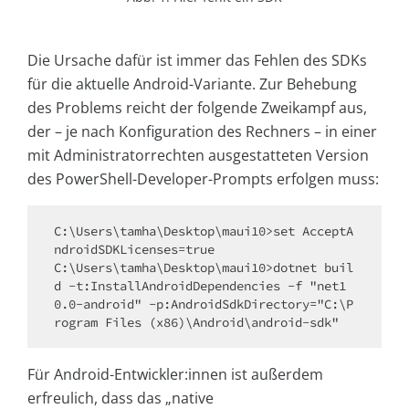
Die Ursache dafür ist immer das Fehlen des SDKs
für die aktuelle Android-Variante. Zur Behebung
des Problems reicht der folgende Zweikampf aus,
der – je nach Konfiguration des Rechners – in einer
mit Administratorrechten ausgestatteten Version
des PowerShell-Developer-Prompts erfolgen muss:
C:\Users\tamha\Desktop\maui10>set AcceptA
ndroidSDKLicenses=true

C:\Users\tamha\Desktop\maui10>dotnet buil
d -t:InstallAndroidDependencies -f "net1
0.0-android" -p:AndroidSdkDirectory="C:\P
Für Android-Entwickler:innen ist außerdem
erfreulich, dass das „native