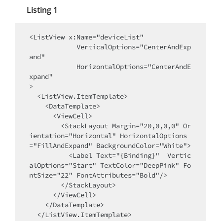
Listing 1
<ListView x:Name="deviceList"

            VerticalOptions="CenterAndExp
and"

            HorizontalOptions="CenterAndE
xpand"

>

  <ListView.ItemTemplate>

    <DataTemplate>

      <ViewCell>

        <StackLayout Margin="20,0,0,0" Or
ientation="Horizontal" HorizontalOptions
="FillAndExpand" BackgroundColor="White">

          <Label Text="{Binding}"  Vertic
alOptions="Start" TextColor="DeepPink" Fo
ntSize="22" FontAttributes="Bold"/>

        </StackLayout>

      </ViewCell>

    </DataTemplate>

  </ListView.ItemTemplate>
