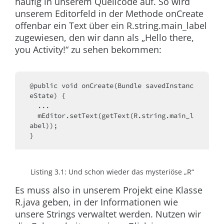
häufig in unserem Quellcode auf. So wird
unserem Editorfeld in der Methode
onCreate
offenbar ein Text über ein
R.string.main_label
zugewiesen, den wir dann als „Hello there,
you Activity!“ zu sehen bekommen:
@public void onCreate(Bundle savedInstanc
eState) {
  ...
  mEditor.setText(getText(R.string.main_l
abel));
}
Listing 3.1:
Und schon wieder das mysteriöse „R“
Es muss also in unserem Projekt eine Klasse
R.java
geben, in der Informationen wie
unsere Strings verwaltet werden. Nutzen wir