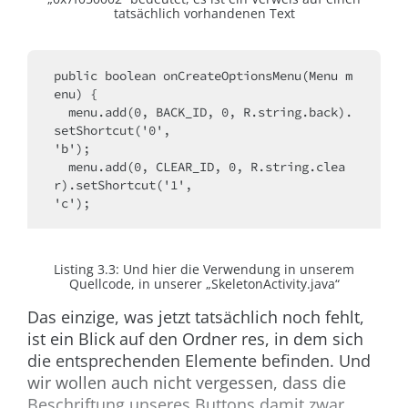
tatsächlich vorhandenen Text
public boolean onCreateOptionsMenu(Menu m
enu) {
  menu.add(0, BACK_ID, 0, R.string.back).
setShortcut('0', 
'b');
  menu.add(0, CLEAR_ID, 0, R.string.clea
r).setShortcut('1', 
'c');
Listing 3.3:
Und hier die Verwendung in unserem
Quellcode, in unserer „SkeletonActivity.java“
Das einzige, was jetzt tatsächlich noch fehlt,
ist ein Blick auf den Ordner
res,
in dem sich
die entsprechenden Elemente befinden. Und
wir wollen auch nicht vergessen, dass die
Beschriftung unseres Buttons damit zwar