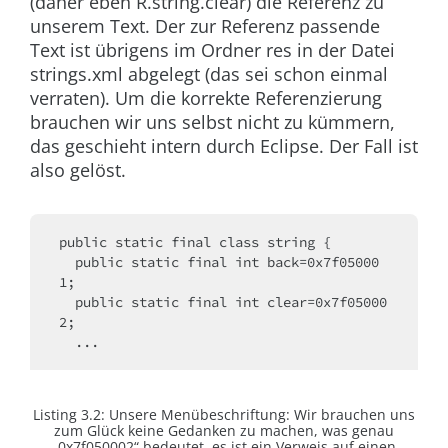
(daher eben
R.string.clear
) die Referenz zu
unserem Text. Der zur Referenz passende
Text ist übrigens im Ordner
res
in der Datei
strings.xml
abgelegt (das sei schon einmal
verraten). Um die korrekte Referenzierung
brauchen wir uns selbst nicht zu kümmern,
das geschieht intern durch Eclipse. Der Fall ist
also gelöst.
public static final class string {
  public static final int back=0x7f05000
1;
  public static final int clear=0x7f05000
2;
  ...
Listing 3.2:
Unsere Menübeschriftung: Wir brauchen uns
zum Glück keine Gedanken zu machen, was genau
„0x7f050002“ bedeutet, es ist ein Verweis auf einen