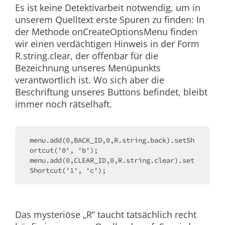
Es ist keine Detektivarbeit notwendig, um in
unserem Quelltext erste Spuren zu finden: In
der Methode
onCreateOptionsMenu
finden
wir einen verdächtigen Hinweis in der Form
R.string.clear
, der offenbar für die
Bezeichnung unseres Menüpunkts
verantwortlich ist. Wo sich aber die
Beschriftung unseres Buttons befindet, bleibt
immer noch rätselhaft.
menu.add(0,BACK_ID,0,R.string.back).setSh
ortcut('0', 'b');
menu.add(0,CLEAR_ID,0,R.string.clear).set
Shortcut('1', 'c');
Das mysteriöse „R“ taucht tatsächlich recht