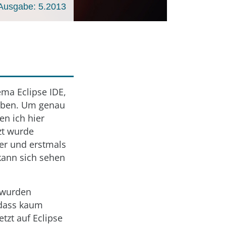
Ausgabe: 5.2013
ema Eclipse IDE,
ieben. Um genau
en ich hier
zt wurde
her und erstmals
 kann sich sehen
 wurden
odass kaum
tzt auf Eclipse