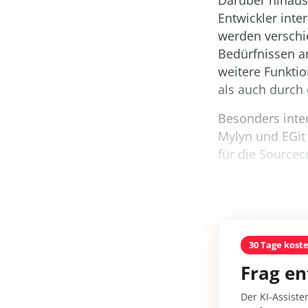
Darüber hinaus 
Entwickler inte
werden verschi
Bedürfnissen a
weitere Funktio
als auch durch
Besonders inter
Mylyn und EGit 
für die Sourcec
30 Tage kost
Frag en
Der KI-Assiste