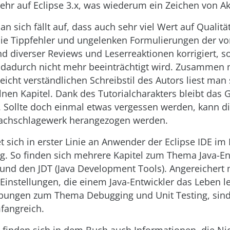
ehr auf Eclipse 3.x, was wiederum ein Zeichen von Aktu
 an sich fällt auf, dass auch sehr viel Wert auf Quali
Die Tippfehler und ungelenken Formulierungen der v
d diverser Reviews und Leserreaktionen korrigiert, s
dadurch nicht mehr beeinträchtigt wird. Zusammen
eicht verständlichen Schreibstil des Autors liest man 
lnen Kapitel. Dank des Tutorialcharakters bleibt das 
. Sollte doch einmal etwas vergessen werden, kann d
achschlagewerk herangezogen werden.
t sich in erster Linie an Anwender der Eclipse IDE im
ng. So finden sich mehrere Kapitel zum Thema Java-En
 und den JDT (Java Development Tools). Angereichert 
Einstellungen, die einem Java-Entwickler das Leben l
bungen zum Thema Debugging und Unit Testing, sind 
fangreich.