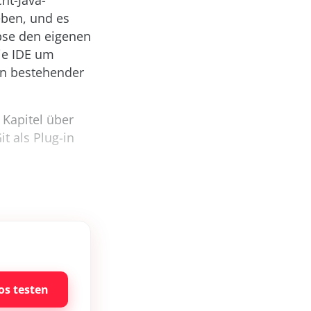
ht-Java-
eben, und es
pse den eigenen
ie IDE um
ion bestehender
 Kapitel über
t als Plug-in
os testen