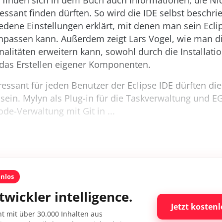
finden sich in dem Buch auch Informationen, die Nic
ressant finden dürften. So wird die IDE selbst beschri
edene Einstellungen erklärt, mit denen man sein Ecli
npassen kann. Außerdem zeigt Lars Vogel, wie man d
nalitäten erweitern kann, sowohl durch die Installat
 das Erstellen eigener Komponenten.
essant für jeden Benutzer der Eclipse IDE dürften die
sein. Mylyn als Plug-in für die Taskverwaltung und EGi
ode-Verwaltung mit Git in ...
enlos
twickler intelligence.
Jetzt kostenl
nt mit über 30.000 Inhalten aus