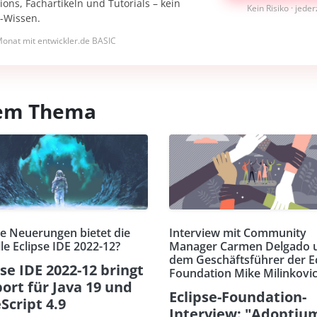
ons, Fachartikeln und Tutorials – kein
Kein Risiko · jede
I-Wissen.
onat mit entwickler.de BASIC
esem Thema
e Neuerungen bietet die
Interview mit Community
le Eclipse IDE 2022-12?
Manager Carmen Delgado 
dem Geschäftsführer der Ec
pse IDE 2022-12 bringt
Foundation Mike Milinkovi
ort für Java 19 und
Eclipse-Foundation-
Script 4.9
Interview: "Adoptiu