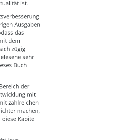
alität ist.
tätsverbesserung
origen Ausgaben
odass das
 mit dem
sich zügig
Gelesene sehr
ieses Buch
 Bereich der
twicklung mit
mit zahlreichen
eichter machen,
diese Kapitel