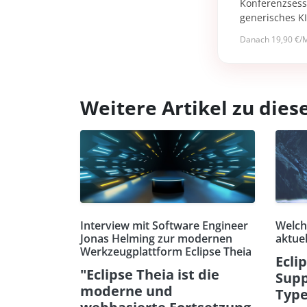
Konferenzsessi
generisches K
Danach 19,90 €/M
Weitere Artikel zu di
Interview mit Software Engineer
Welch
Jonas Helming zur modernen
aktuel
Werkzeugplattform Eclipse Theia
Ecli
"Eclipse Theia ist die
Supp
moderne und
Type