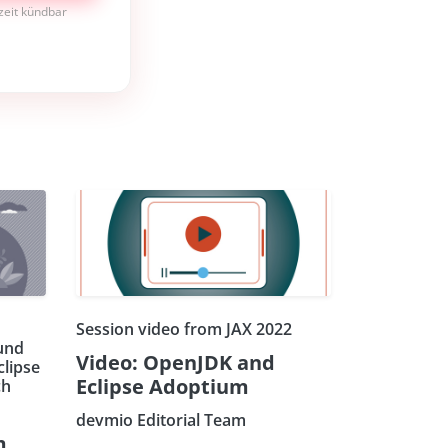
rzeit kündbar
Session video from JAX 2022
und
Video: OpenJDK and
lipse
Eclipse Adoptium
ch
devmio Editorial Team
m