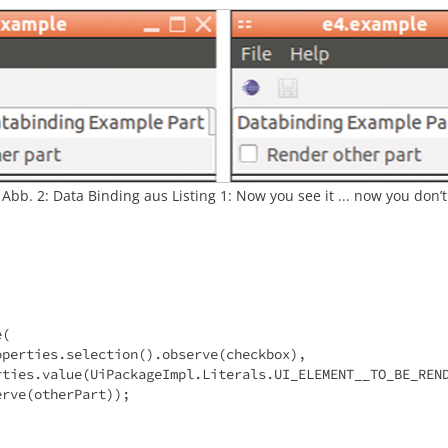
Abb. 2: Data Binding aus Listing 1: Now you see it ... now you don’t
(

  .observe(otherPart));