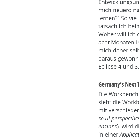
Entwicklungsums
mich neuerding
lernen?“ So vie
tatsächlich be
Woher will ich 
acht Monaten i
mich daher selb
daraus gewonne
Eclipse 4 und 3.
Germany’s Next
Die Workbench b
sieht die Workb
mit verschiede
se.ui.perspectiv
ensions
), wird 
in einer
Applica