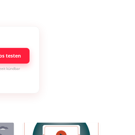
os testen
rzeit kündbar