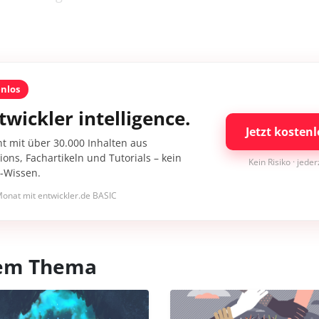
enlos
twickler intelligence.
Jetzt kostenl
nt mit über 30.000 Inhalten aus
ons, Fachartikeln und Tutorials – kein
Kein Risiko · jede
I-Wissen.
onat mit entwickler.de BASIC
esem Thema