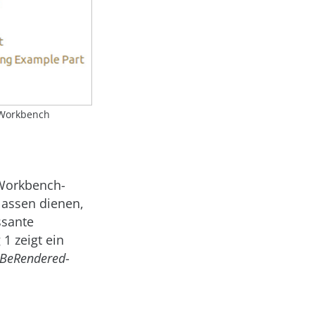
e Workbench
 Workbench-
lassen dienen,
ssante
1 zeigt ein
oBeRendered
-