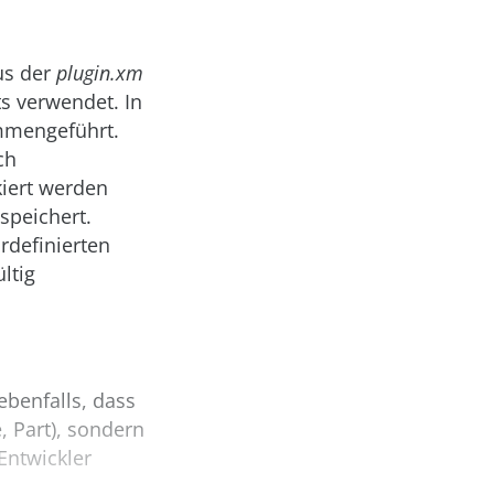
us der
plugin.xm
s verwendet. In
mmengeführt.
ch
kiert werden
speichert.
ordefinierten
ltig
ebenfalls, dass
, Part), sondern
Entwickler