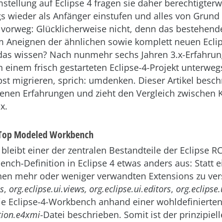
tellung auf Eclipse 4 fragen sie daher berechtigterw
s wieder als Anfänger einstufen und alles von Grund
l vorweg: Glücklicherweise nicht, denn das bestehende
im Aneignen der ähnlichen sowie komplett neuen Ecli
das wissen? Nach nunmehr sechs Jahren 3.x-Erfahrung
n einem frisch gestarteten Eclipse-4-Projekt unterwe
st migrieren, sprich: umdenken. Dieser Artikel besch
nen Erfahrungen und zieht den Vergleich zwischen 
x.
 Top Modeled Workbench
leibt einer der zentralen Bestandteile der Eclipse RC
ench-Definition in Eclipse 4 etwas anders aus: Statt 
nen mehr oder weniger verwandten Extensions zu ver
es
,
org.eclipse.ui.views, org.eclipse.ui.editors
,
org.eclipse.
die Eclipse-4-Workbench anhand einer wohldefinierte
tion.e4xmi
-Datei beschrieben. Somit ist der prinzipiel