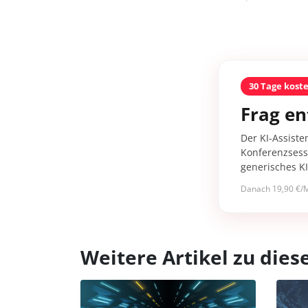
30 Tage kost
Frag en
Der KI-Assiste
Konferenzsessi
generisches K
Danach 19,90 €/M
Weitere Artikel zu di