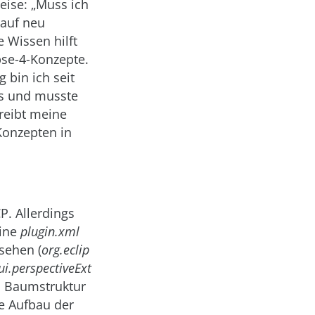
eise: „Muss ich
 auf neu
 Wissen hilft
pse-4-Konzepte.
 bin ich seit
gs und musste
reibt meine
Konzepten in
P. Allerdings
eine
plugin.xml
sehen (
org.eclip
ui.perspectiveExt
n Baumstruktur
le Aufbau der