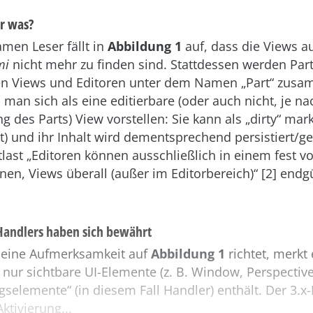
er was?
en Leser fällt in
Abbildung 1
auf, dass die Views a
mi
nicht mehr zu finden sind. Stattdessen werden Part
en Views und Editoren unter dem Namen „Part“ zusa
 man sich als eine editierbare (oder auch nicht, je na
 des Parts) View vorstellen: Sie kann als „dirty“ mar
t) und ihr Inhalt wird dementsprechend persistiert/ge
ltlast „Editoren können ausschließlich in einem fest v
nen, Views überall (außer im Editorbereich)“ [2] endgü
ndlers haben sich bewährt
seine Aufmerksamkeit auf
Abbildung 1
richtet, merkt 
nur sichtbare UI-Elemente (z. B. Window, Perspective
selemente“ (in diesem Fall Handler) enthält. Der 3.x-
ktivierung...