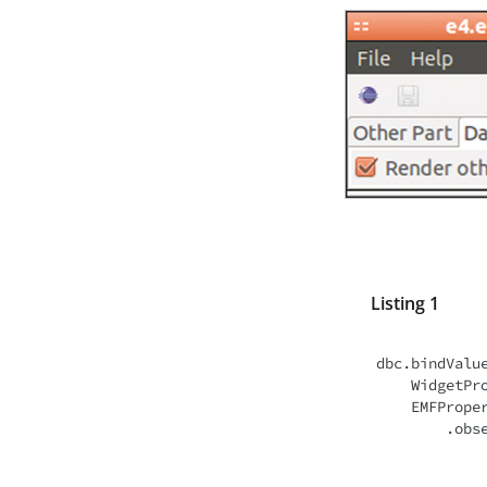
Listing 1
dbc.bindValue
    WidgetProperties.selection().observe(checkbox), 

    EMFProperties.value(UiPackageImpl.Literals.UI_ELEMENT__TO_BE_RENDERED)

      