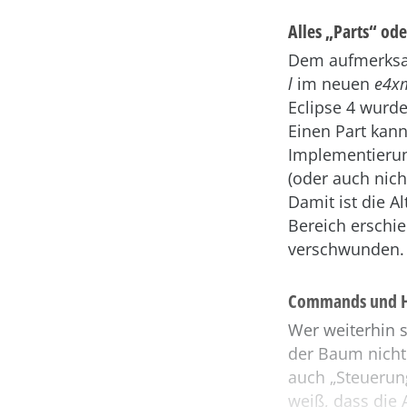
Alles „Parts“ od
Dem aufmerksam
l
im neuen
e4x
Eclipse 4 wurd
Einen Part kann
Implementierung
(oder auch nich
Damit ist die A
Bereich erschie
verschwunden.
Commands und Ha
Wer weiterhin 
der Baum nicht 
auch „Steuerung
weiß, dass die A