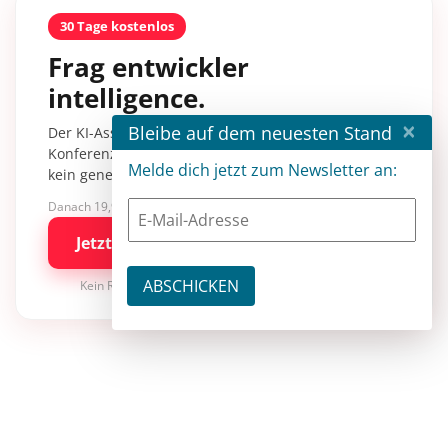
30 Tage kostenlos
Frag entwickler
intelligence.
×
Bleibe auf dem neuesten Stand
Der KI-Assistent mit über 30.000 Inhalten aus
Konferenzsessions, Fachartikeln und Tutorials –
Melde dich jetzt zum Newsletter an:
kein generisches KI-Wissen.
Danach 19,90 €/Monat mit entwickler.de BASIC
Jetzt kostenlos testen
Kein Risiko · jederzeit kündbar