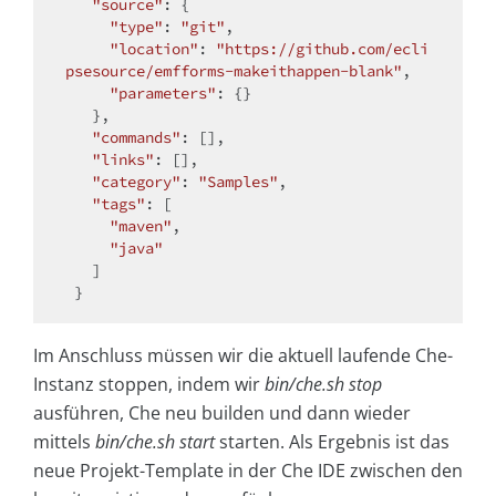
"source"
: {

"type"
: 
"git"
,

"location"
: 
"https://github.com/ecli
psesource/emfforms-makeithappen-blank"
,

"parameters"
: {}

   },

"commands"
: [],

"links"
: [],

"category"
: 
"Samples"
,

"tags"
: [

"maven"
,

"java"
   ]

Im Anschluss müssen wir die aktuell laufende Che-
Instanz stoppen, indem wir
bin/che.sh stop
ausführen, Che neu builden und dann wieder
mittels
bin/che.sh start
starten. Als Ergebnis ist das
neue Projekt-Template in der Che IDE zwischen den