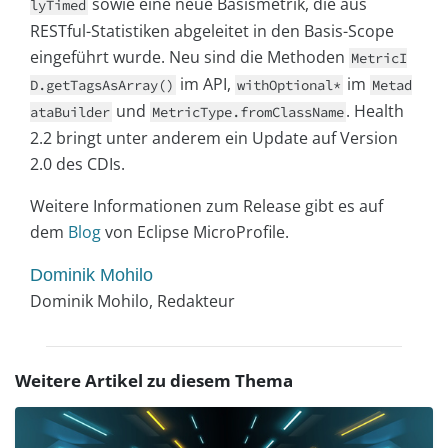
sowie eine neue Basismetrik, die aus
lyTimed
RESTful-Statistiken abgeleitet in den Basis-Scope
eingeführt wurde. Neu sind die Methoden
MetricI
im API,
im
D.getTagsAsArray()
withOptional*
Metad
und
. Health
ataBuilder
MetricType.fromClassName
2.2 bringt unter anderem ein Update auf Version
2.0 des CDIs.
Weitere Informationen zum Release gibt es auf
dem
Blog
von Eclipse MicroProfile.
Dominik Mohilo
Dominik Mohilo, Redakteur
Weitere Artikel zu diesem Thema