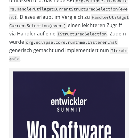
umfassen u. a. das neue API
org.eclipse.ui.handle
rs.HandlerUtil#getCurrentStructuredSelection(eve
. Dieses erlaubt im Vergleich zu
nt)
HandlerUtil#get
einen leichteren Zugriff
CurrentSelection(event)
via Handler auf eine
. Zudem
IStructuredSelection
wurde
org.eclipse.core.runtime.ListenerList
generisch gemacht und implementiert nun
Iterabl
.
e<E>